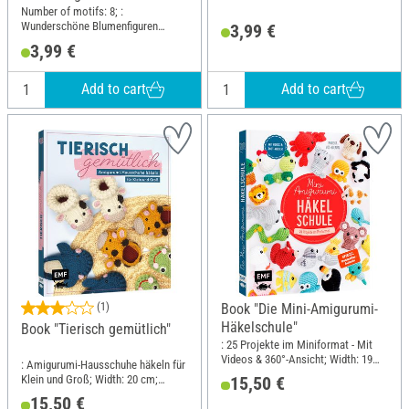
Number of motifs: 8; :
Wunderschöne Blumenfiguren
3,99 €
häkeln; Length: 24 cm; Width: 21
3,99 €
cm; Material: Paper
Add to cart
Add to cart
(1)
Book "Die Mini-Amigurumi-
Häkelschule"
Book "Tierisch gemütlich"
: 25 Projekte im Miniformat - Mit
Videos & 360°-Ansicht; Width: 19
: Amigurumi-Hausschuhe häkeln für
cm; Height: 23 cm
Klein und Groß; Width: 20 cm;
15,50 €
Height: 23.5 cm
15,50 €