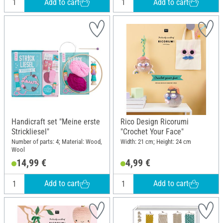
Add to cart
Add to cart
Handicraft set "Meine erste
Rico Design Ricorumi
Strickliesel"
"Crochet Your Face"
Number of parts: 4; Material: Wood,
Width: 21 cm; Height: 24 cm
Wool
14,99 €
4,99 €
Add to cart
Add to cart