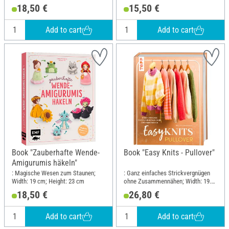
Flauschgarn; Width: 17.5 cm;
18,50 €
15,50 €
Height: 21.6 cm
Add to cart
Add to cart
Book "Zauberhafte Wende-
Book "Easy Knits - Pullover"
Amigurumis häkeln"
: Magische Wesen zum Staunen;
: Ganz einfaches Strickvergnügen
Width: 19 cm; Height: 23 cm
ohne Zusammennähen; Width: 19.5
cm; Height: 25 cm
18,50 €
26,80 €
Add to cart
Add to cart