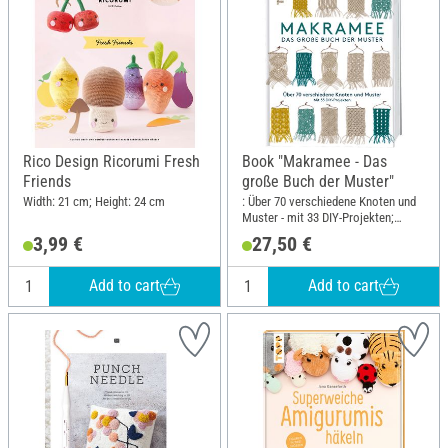
Rico Design Ricorumi Fresh
Book "Makramee - Das
Friends
große Buch der Muster"
Width: 21 cm; Height: 24 cm
: Über 70 verschiedene Knoten und
Muster - mit 33 DIY-Projekten;
Width: 21.5 cm; Height: 28.5 cm
3,99 €
27,50 €
Add to cart
Add to cart