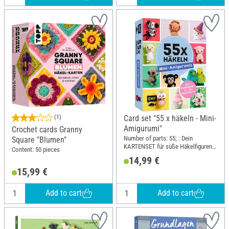
(1)
Card set "55 x häkeln - Mini-
Amigurumi"
Crochet cards Granny
Number of parts: 55; : Dein
Square "Blumen"
KARTENSET für süße Häkelfiguren;
Content: 50 pieces
Width: 10.2 cm; Height: 13.3 cm
14,99 €
15,99 €
Add to cart
Add to cart