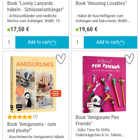
Book "Lovely Lanyards
Book "Amusing Lovables"
häkeln - Schlüsselanhänger"
: Schlüsselbänder und niedliche
: Häkel dir Kuschelfiguren zum
Motive zum Anhängen; Width: 19
Anhängen und Dekorieren; Width:
cm; Height: 24.5 cm
21.7 cm; Height: 23 cm
17,50 €
19,60 €
Add to cart
Add to cart
(1)
Book "Amigurumi Pen
Friends"
Book "Amigurumis - cute
: Süße Tiere für Stifte,
and plushy!"
Federmäppchen & Co. häkeln;
: Kuschelweiche Amigurumis häkeln
Width: 17.5 cm; Height: 21.6 cm