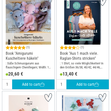
(1)
(1)
Book "Amigurumi
Book "Aus 1 mach viele.
Kuscheltiere häkeln"
Raglan-Shirts stricken"
: Süße Schmusigurumi aus
: 1 Shirt, so viele Möglichkeiten! In
flauschigem Chenillegarn; Width: 19
den Größen 36/38, 40/42, 44/46,
cm; Height: 19 cm
48/50; Width: 17.2 cm; Height: 21
20,60 €
13,40 €
cm
Add to cart
Add to cart