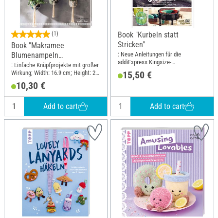
(1)
Book "Kurbeln statt
Stricken"
Book "Makramee
: Neue Anleitungen für die
Blumenampeln
addiExpress Kingsize-
(kreativ.kompakt)"
: Einfache Knüpfprojekte mit großer
Strickmaschine; DIN format A4
Wirkung; Width: 16.9 cm; Height: 22
15,50 €
cm
10,30 €
Add to cart
Add to cart