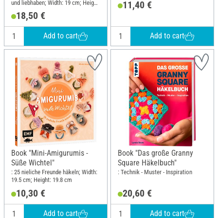
und liebhaben; Width: 19 cm; Height:
11,40 €
23 cm
18,50 €
Add to cart
Add to cart
Book "Mini-Amigurumis -
Book "Das große Granny
Süße Wichtel"
Square Häkelbuch"
: 25 nieliche Freunde häkeln; Width:
: Technik - Muster - Inspiration
19.5 cm; Height: 19.8 cm
10,30 €
20,60 €
Add to cart
Add to cart