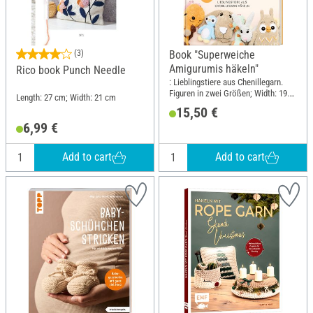
(3)
Book "Superweiche
Amigurumis häkeln"
Rico book Punch Needle
: Lieblingstiere aus Chenillegarn.
Figuren in zwei Größen; Width: 19.5
Length: 27 cm; Width: 21 cm
cm; Height: 25 cm
15,50 €
6,99 €
Add to cart
Add to cart