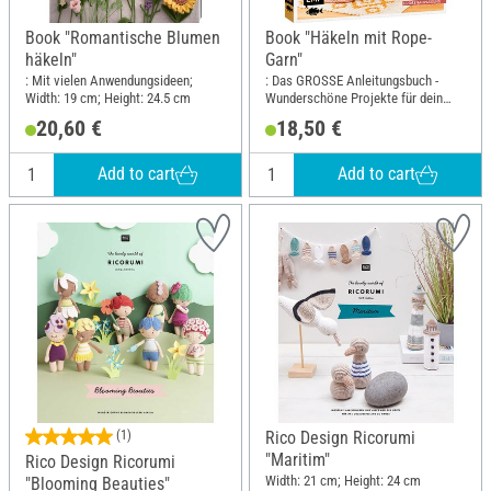
Book "Romantische Blumen
Book "Häkeln mit Rope-
häkeln"
Garn"
: Mit vielen Anwendungsideen;
: Das GROSSE Anleitungsbuch -
Width: 19 cm; Height: 24.5 cm
Wunderschöne Projekte für dein
Zuhause; Width: 20 cm; Height: 23.5
20,60 €
18,50 €
cm
Add to cart
Add to cart
(1)
Rico Design Ricorumi
"Maritim"
Rico Design Ricorumi
Width: 21 cm; Height: 24 cm
"Blooming Beauties"