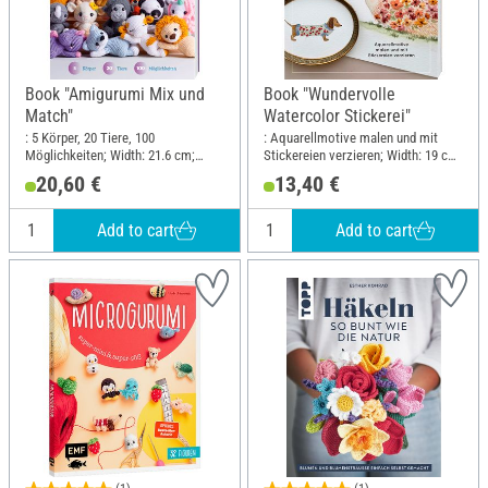
Book "Amigurumi Mix und
Book "Wundervolle
Match"
Watercolor Stickerei"
: 5 Körper, 20 Tiere, 100
: Aquarellmotive malen und mit
Möglichkeiten; Width: 21.6 cm;
Stickereien verzieren; Width: 19 cm;
Height: 27.9 cm
Height: 24.5 cm
20,60 €
13,40 €
Add to cart
Add to cart