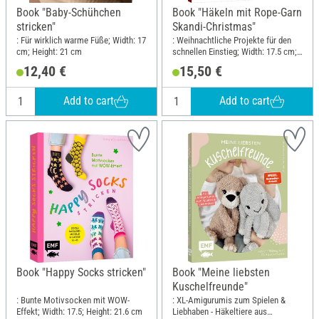
Book "Baby-Schühchen
Book "Häkeln mit Rope-Garn
stricken"
Skandi-Christmas"
: Für wirklich warme Füße; Width: 17
: Weihnachtliche Projekte für den
cm; Height: 21 cm
schnellen Einstieg; Width: 17.5 cm;
Height: 21.6 cm
12,40 €
15,50 €
Add to cart
Add to cart
Book "Happy Socks stricken"
Book "Meine liebsten
Kuschelfreunde"
: Bunte Motivsocken mit WOW-
: XL-Amigurumis zum Spielen &
Effekt; Width: 17.5; Height: 21.6 cm
Liebhaben - Häkeltiere aus