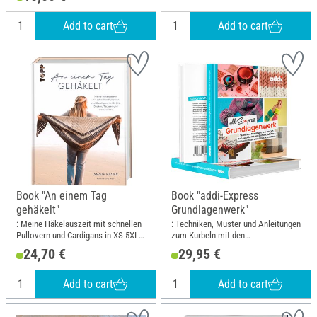
Add to cart
Add to cart
Book "An einem Tag
Book "addi-Express
gehäkelt"
Grundlagenwerk"
: Meine Häkelauszeit mit schnellen
: Techniken, Muster und Anleitungen
Pullovern und Cardigans in XS-5XL,
zum Kurbeln mit den
Decken, Tüchern und Accessoires;
Strickmaschinen - einfach starten
24,70 €
29,95 €
Width: 19.5 cm; Height: 25 cm
ohne Strick-Kenntnisse
Add to cart
Add to cart