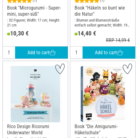
(1)
(1)
Book "Microgurumi - Super-
Book "Häkeln so bunt wie
mini, super-süß"
die Natur"
: 32 Figuren; Width: 17 cm; Height:
: Blumen und Blumensträuße
21 cm
einfach selbst gemacht; Width: 19
cm; Height: 24.5 cm
10,30 €
14,40 €
RRP 14,99 €
Add to cart
Add to cart
Rico Design Ricorumi
Book "Die Amigurumi-
Underwater World
Häkelschule"