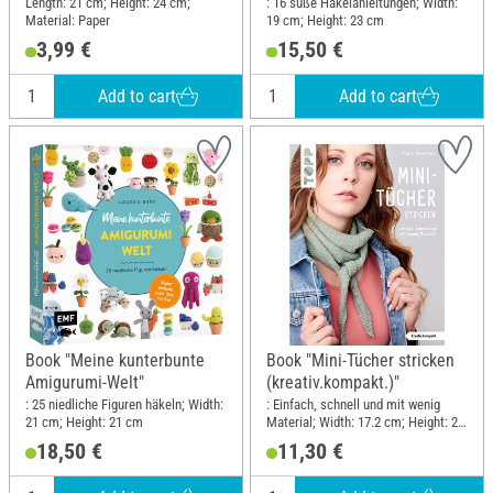
Length: 21 cm; Height: 24 cm;
: 16 süße Häkelanleitungen; Width:
Material: Paper
19 cm; Height: 23 cm
3,99 €
15,50 €
Add to cart
Add to cart
Book "Meine kunterbunte
Book "Mini-Tücher stricken
Amigurumi-Welt"
(kreativ.kompakt.)"
: 25 niedliche Figuren häkeln; Width:
: Einfach, schnell und mit wenig
21 cm; Height: 21 cm
Material; Width: 17.2 cm; Height: 21
cm
18,50 €
11,30 €