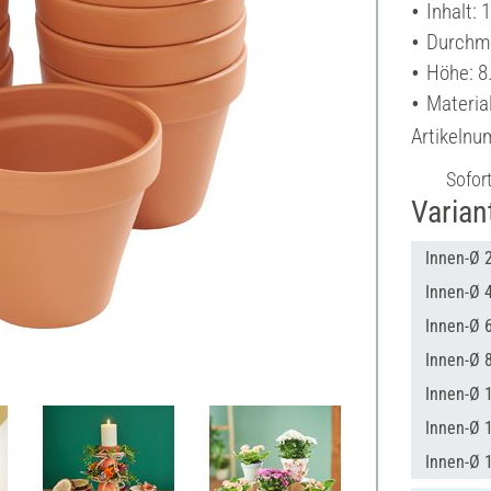
Inhalt: 
Durchme
Höhe: 8
Material
Artikeln
Sofor
Varian
Innen-Ø 2
Innen-Ø 4
Innen-Ø 6
Innen-Ø 8
Innen-Ø 
Innen-Ø 1
Innen-Ø 1