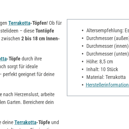
tigen
Terrakotta
-Töpfen
! Ob für
Altersempfehlung: Es 
astelideen – diese
Tontöpfe
Durchmesser (außen)
n zwischen
2 bis 18 cm Innen-
Durchmesser (innen)
Durchmesser (unten)
otta
-Töpfe
durch ihre
Höhe: 8,5 cm
ch sorgt für ideale
Inhalt: 10 Stück
 perfekt geeignet für deine
Material: Terrakotta
Herstellerinformatio
e nach Herzenslust, arbeite
den Garten. Bereichere dein
le deine
Terrakotta
-Töpfe
und