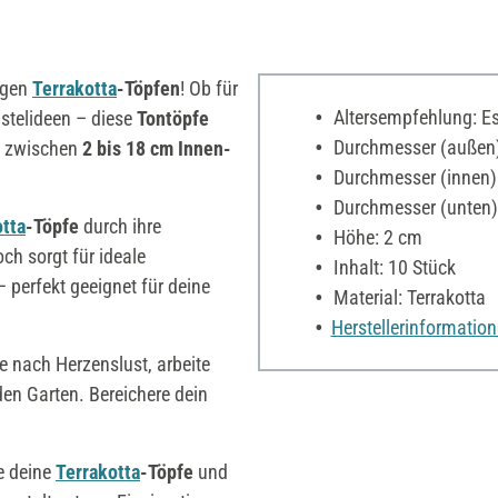
tigen
Terrakotta
-Töpfen
! Ob für
Altersempfehlung: Es 
astelideen – diese
Tontöpfe
Durchmesser (außen)
n zwischen
2 bis 18 cm Innen-
Durchmesser (innen)
Durchmesser (unten)
otta
-Töpfe
durch ihre
Höhe: 2 cm
ch sorgt für ideale
Inhalt: 10 Stück
 perfekt geeignet für deine
Material: Terrakotta
Herstellerinformatio
e nach Herzenslust, arbeite
den Garten. Bereichere dein
le deine
Terrakotta
-Töpfe
und