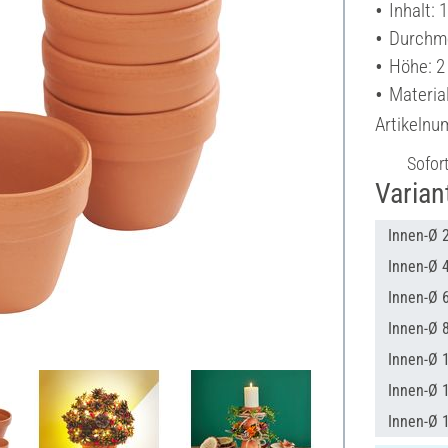
Inhalt: 
Durchme
Höhe: 2
Material
Artikeln
Sofor
Varian
Innen-Ø 2
Innen-Ø 4
Innen-Ø 6
Innen-Ø 8
Innen-Ø 
Innen-Ø 1
Innen-Ø 1