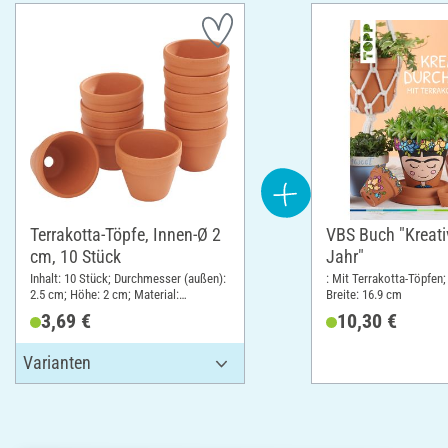
Terrakotta-Töpfe, Innen-Ø 2
VBS Buch "Kreati
cm, 10 Stück
Jahr"
Inhalt: 10 Stück; Durchmesser (außen):
: Mit Terrakotta-Töpfen;
2.5 cm; Höhe: 2 cm; Material:
Breite: 16.9 cm
Terrakotta
3,69 €
10,30 €