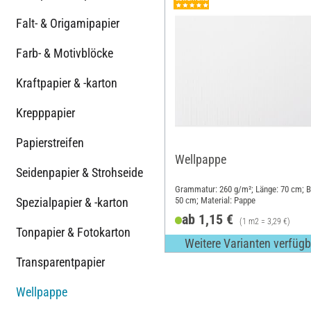
Falt- & Origamipapier
Farb- & Motivblöcke
Kraftpapier & -karton
Krepppapier
Papierstreifen
Wellpappe
Seidenpapier & Strohseide
Grammatur: 260 g/m²; Länge: 70 cm; Br
Spezialpapier & -karton
50 cm; Material: Pappe
ab 1,15 €
(1 m2 = 3,29 €)
Tonpapier & Fotokarton
Weitere Varianten verfügb
Transparentpapier
Wellpappe