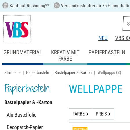
Kauf auf Rechnung**
Versandkostenfrei ab 75 € innerhalb
NEU
VBS X
GRUNDMATERIAL
KREATIV MIT
PAPIERBASTELN
FARBE
Startseite
Papierbasteln
Bastelpapier & -Karton
Wellpappe
(3)
Papierbasteln
WELLPAPPE
Bastelpapier & -Karton
FARBE
PREIS
Alu-Bastelfolie
Décopatch-Papier