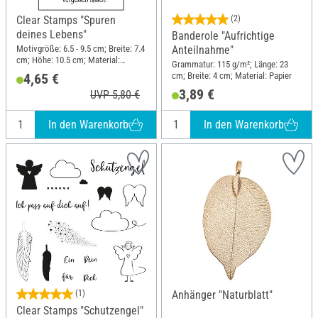
Clear Stamps "Spuren
(2)
deines Lebens"
Banderole "Aufrichtige
Motivgröße: 6.5 - 9.5 cm; Breite: 7.4
Anteilnahme"
cm; Höhe: 10.5 cm; Material:
Grammatur: 115 g/m²; Länge: 23
Silikon
cm; Breite: 4 cm; Material: Papier
4,65 €
3,89 €
UVP 5,80 €
In den Warenkorb
In den Warenkorb
(1)
Anhänger "Naturblatt"
Clear Stamps "Schutzengel"