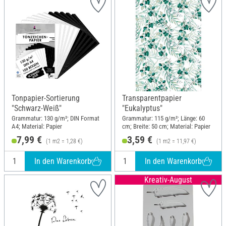
Tonpapier-Sortierung
Transparentpapier
"Schwarz-Weiß"
"Eukalyptus"
Grammatur: 130 g/m²; DIN Format
Grammatur: 115 g/m²; Länge: 60
A4; Material: Papier
cm; Breite: 50 cm; Material: Papier
7,99 €
3,59 €
(1 m2 = 1,28 €)
(1 m2 = 11,97 €)
In den Warenkorb
In den Warenkorb
Kreativ-August