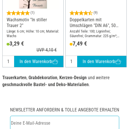
(1)
(9)
Wachsmotiv "In stiller
Doppelkarten mit
Trauer 2"
Umschlägen "DIN A6", 50
Stück
Länge: 6 cm; Höhe: 10 cm; Material:
Anzahl Teile: 100; Ligninfrei;
Wachs
Säurefrei; Grammatur: 225 g/m²;
Inhalt: 50 Stück; DIN Format A6;
3,29 €
7,49 €
Material: Karton
UVP 4,10 €
In den Warenkorb
In den Warenkorb
Trauerkarten
,
Grabdekoration
,
Kerzen-Design
und weitere
geschmackvolle Bastel- und Deko-Materialien
.
NEWSLETTER ANFORDERN & TOLLE ANGEBOTE ERHALTEN