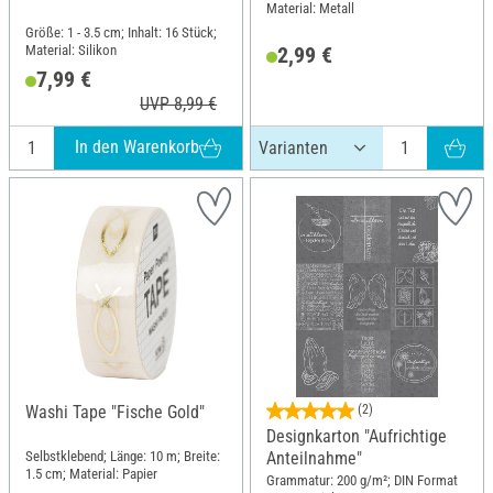
Material: Metall
Größe: 1 - 3.5 cm; Inhalt: 16 Stück;
Material: Silikon
2,99 €
7,99 €
UVP 8,99 €
In den Warenkorb
Washi Tape "Fische Gold"
(2)
Designkarton "Aufrichtige
Selbstklebend; Länge: 10 m; Breite:
Anteilnahme"
1.5 cm; Material: Papier
Grammatur: 200 g/m²; DIN Format