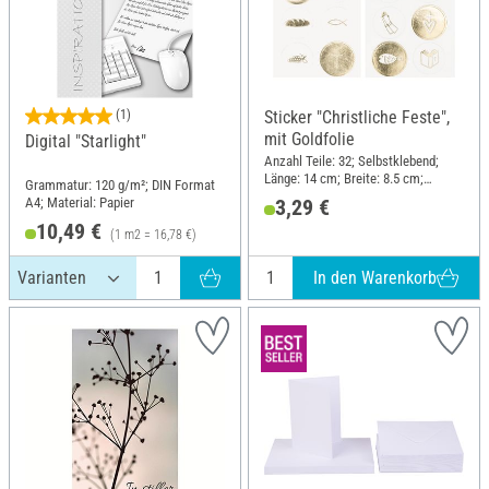
(1)
Sticker "Christliche Feste",
mit Goldfolie
Digital "Starlight"
Anzahl Teile: 32; Selbstklebend;
Länge: 14 cm; Breite: 8.5 cm;
Grammatur: 120 g/m²; DIN Format
Material: Papier
A4; Material: Papier
3,29 €
10,49 €
(1 m2 = 16,78 €)
In den Warenkorb