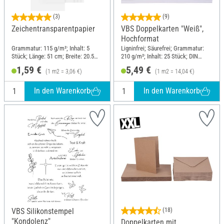
(3)
(9)
Zeichentransparentpapier
VBS Doppelkarten "Weiß",
Hochformat
Grammatur: 115 g/m²; Inhalt: 5
Ligninfrei; Säurefrei; Grammatur:
Stück; Länge: 51 cm; Breite: 20.5
210 g/m²; Inhalt: 25 Stück; DIN
cm; Material: Papier
Format A6; Material: Papier
1,59 €
5,49 €
(1 m2 = 3,06 €)
(1 m2 = 14,04 €)
In den Warenkorb
In den Warenkorb
VBS Silikonstempel
(18)
"Kondolenz"
Doppelkarten mit