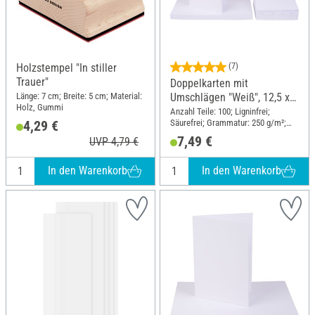
Holzstempel "In stiller
(7)
Trauer"
Doppelkarten mit
Länge: 7 cm; Breite: 5 cm; Material:
Umschlägen "Weiß", 12,5 x
Holz, Gummi
12,5 cm, 50 Stück
Anzahl Teile: 100; Ligninfrei;
Säurefrei; Grammatur: 250 g/m²;
4,29 €
Inhalt: 50 Stück; Länge: 12.5 cm;
7,49 €
UVP 4,79 €
Breite: 12.5 cm; Material: Papier
In den Warenkorb
In den Warenkorb