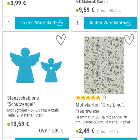
A4; Material: Karton
3,99 €
9,59 €
(1 m2 = 30,74 €)
In den Warenkorb
In den Warenkorb
Stanzschablone
(1)
"Schutzengel"
Motivkarton "Grey Line",
Motivgröße: 4.5 - 6.5 cm; Anzahl
Traumwiese
Teile: 2; Material: Stahl
Grammatur: 230 g/m²; Länge: 70
cm; Breite: 50 cm; Material: Papier
13,59 €
2,49 €
UVP 15,99 €
(1 m2 = 7,11 €)