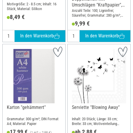
Motivgröße: 2 - 8.5 cm; Inhalt: 16
Umschlägen "Kraftpapier",
Stück; Material: Silikon
DIN A6, 50 Stück
Anzahl Teile: 100; Ligninfrei;
Säurefrei; Grammatur: 280 g/m²;
8,49 €
Inhalt: 50 Stück; DIN Format A6;
9,99 €
Material: Karton
In den Warenkorb
In den Warenkorb
Karton "gehämmert"
Serviette "Blowing Away"
Grammatur: 300 g/m²; DIN Format
Inhalt: 20 Stück; Länge: 33 cm;
A4; Material: Papier
Breite: 33 cm; Motiveinteilung
viertel Motiv; Material: Papier
17,99 €
ab 2,88 €
(1 m2 = 2,88 €)