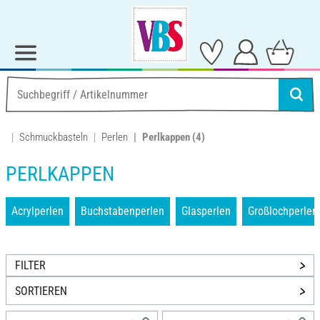
Schmuckbasteln
Perlen
Perlkappen
(4)
PERLKAPPEN
Acrylperlen
Buchstabenperlen
Glasperlen
Großlochperlen
FILTER
SORTIEREN