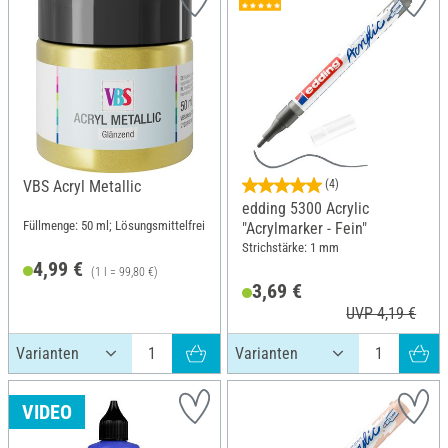
VBS Acryl Metallic
(4)
edding 5300 Acrylic
Füllmenge: 50 ml; Lösungsmittelfrei
"Acrylmarker - Fein"
Strichstärke: 1 mm
4,99 €
(1 l = 99,80 €)
3,69 €
UVP 4,19 €
VIDEO