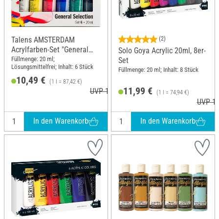
Talens AMSTERDAM
(2)
Acrylfarben-Set "General
Solo Goya Acrylic 20ml, 8er-
Selection 6"
Füllmenge: 20 ml;
Set
Lösungsmittelfrei; Inhalt: 6 Stück
Füllmenge: 20 ml; Inhalt: 8 Stück
10,49 €
(1 l = 87,42 €)
11,99 €
UVP 10,95 €
(1 l = 74,94 €)
UVP 13
In den Warenkorb
In den Warenkorb