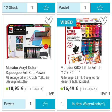
12 Stück
Pastel
VIDEO
Marabu Acryl Color
Marabu KiDS Little Artist
Squeegee Art Set, Power
"12 x 36 ml"
Füllmenge: 25 ml; Anzahl Teile: 18;
Füllmenge: 36 ml; Geeignet für
Lösungsmittelfrei
Kinder; Inhalt: 12 Stück
18,95 €
16,49 €
(1 l = 126,33 €)
(1 l = 38,17 €)
UVP 20,99 €
UVP 18
In den Warenkorb
Power