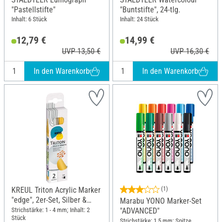
"Pastellstifte"
"Buntstifte", 24-tlg.
Inhalt: 6 Stück
Inhalt: 24 Stück
12,79 €
14,99 €
UVP 13,50 €
UVP 16,30 €
In den Warenkorb
In den Warenkorb
KREUL Triton Acrylic Marker
(1)
"edge", 2er-Set, Silber &
Marabu YONO Marker-Set
Gold
Strichstärke: 1 - 4 mm; Inhalt: 2
"ADVANCED"
Stück
Strichstärke: 1.5 mm; Spitze