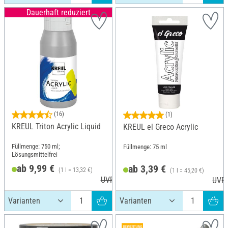
Dauerhaft reduziert
(16)
(1)
KREUL Triton Acrylic Liquid
KREUL el Greco Acrylic
Füllmenge: 750 ml;
Füllmenge: 75 ml
Lösungsmittelfrei
ab 9,99 €
ab 3,39 €
(1 l = 13,32 €)
(1 l = 45,20 €)
UVP 10,99 €
UVP 