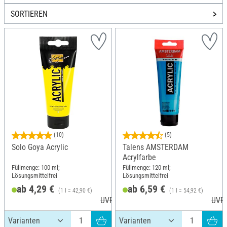
SORTIEREN
(10)
(5)
Solo Goya Acrylic
Talens AMSTERDAM
Acrylfarbe
Füllmenge: 100 ml;
Füllmenge: 120 ml;
Lösungsmittelfrei
Lösungsmittelfrei
ab 4,29 €
ab 6,59 €
(1 l = 42,90 €)
(1 l = 54,92 €)
UVP 5,99 €
UVP 