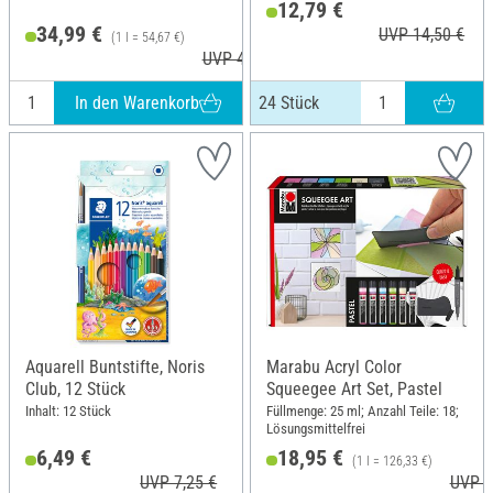
12,79 €
34,99 €
UVP 14,50 €
(1 l = 54,67 €)
UVP 45,99 €
In den Warenkorb
24 Stück
Aquarell Buntstifte, Noris
Marabu Acryl Color
Club, 12 Stück
Squeegee Art Set, Pastel
Inhalt: 12 Stück
Füllmenge: 25 ml; Anzahl Teile: 18;
Lösungsmittelfrei
6,49 €
18,95 €
(1 l = 126,33 €)
UVP 7,25 €
UVP 2