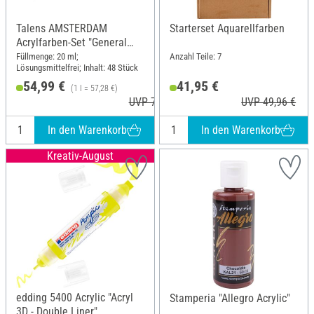
Talens AMSTERDAM
Starterset Aquarellfarben
Acrylfarben-Set "General
Selection 48"
Füllmenge: 20 ml;
Anzahl Teile: 7
Lösungsmittelfrei; Inhalt: 48 Stück
54,99 €
41,95 €
(1 l = 57,28 €)
UVP 74,80 €
UVP 49,96 €
In den Warenkorb
In den Warenkorb
Kreativ-August
edding 5400 Acrylic "Acryl
Stamperia "Allegro Acrylic"
3D - Double Liner"