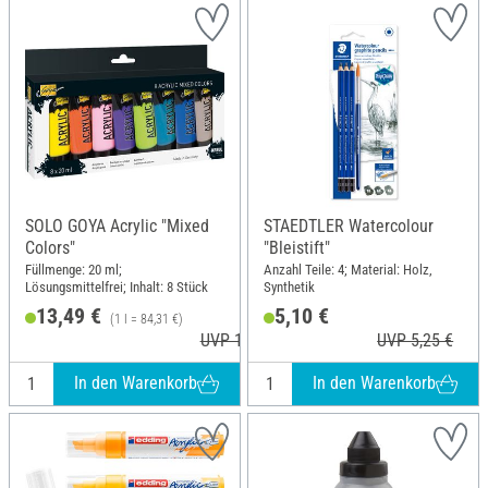
SOLO GOYA Acrylic "Mixed
STAEDTLER Watercolour
Colors"
"Bleistift"
Füllmenge: 20 ml;
Anzahl Teile: 4; Material: Holz,
Lösungsmittelfrei; Inhalt: 8 Stück
Synthetik
13,49 €
5,10 €
(1 l = 84,31 €)
UVP 14,99 €
UVP 5,25 €
In den Warenkorb
In den Warenkorb