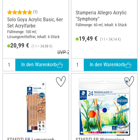
(1)
Stamperia Allegro Acrylic
"Symphony"
Solo Goya Acrylic Basic, 6er
Füllmenge: 60 ml; Inhalt: 6 Stück
Set Acrylfarbe
Füllmenge: 100 ml;
Lösungsmittelfrei; Inhalt: 6 Stück
19,49 €
(1 l = 54,14 €)
20,99 €
(1 l = 34,98 €)
UVP 24,99 €
In den Warenkorb
In den Warenkorb
STAEDTLER Lumograph
STAEDTLER Watercolour