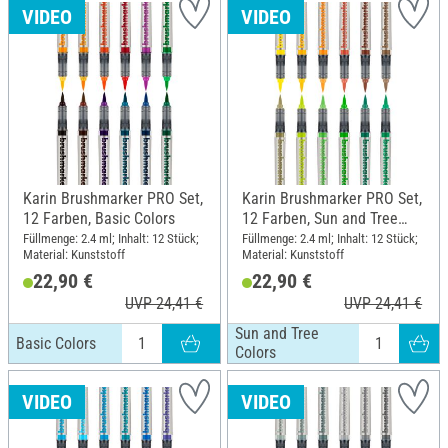
VIDEO
VIDEO
Karin Brushmarker PRO Set,
Karin Brushmarker PRO Set,
12 Farben, Basic Colors
12 Farben, Sun and Tree
Colors
Füllmenge: 2.4 ml; Inhalt: 12 Stück;
Füllmenge: 2.4 ml; Inhalt: 12 Stück;
Material: Kunststoff
Material: Kunststoff
22,90 €
22,90 €
UVP 24,41 €
UVP 24,41 €
Sun and Tree
Basic Colors
Colors
VIDEO
VIDEO