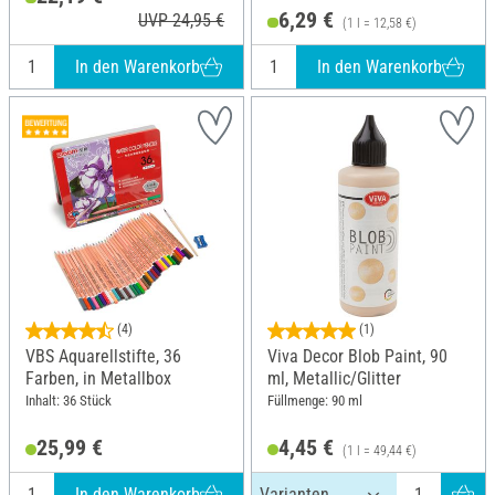
6,29 €
UVP 24,95 €
(1 l = 12,58 €)
In den Warenkorb
In den Warenkorb
(4)
(1)
VBS Aquarellstifte, 36
Viva Decor Blob Paint, 90
Farben, in Metallbox
ml, Metallic/Glitter
Inhalt: 36 Stück
Füllmenge: 90 ml
25,99 €
4,45 €
(1 l = 49,44 €)
In den Warenkorb