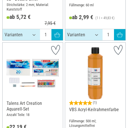
Strichstärke: 2 mm; Material:
Füllmenge: 60 ml
Kunststoff
ab 5,72 €
ab 2,99 €
(1 l = 49,83 €)
7,95 €
Talens Art Creation
(1)
Aquarell-Set
VBS Acryl-Keilrahmenfarbe
Anzahl Teile: 18
Füllmenge: 500 ml;
Lösungsmittelfrei
22,19 €