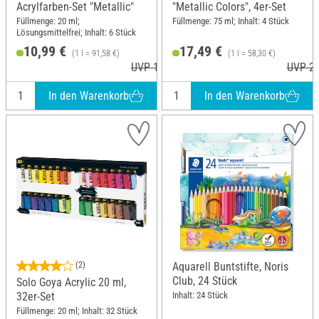
Acrylfarben-Set "Metallic"
"Metallic Colors", 4er-Set
Füllmenge: 20 ml;
Füllmenge: 75 ml; Inhalt: 4 Stück
Lösungsmittelfrei; Inhalt: 6 Stück
10,99 €
17,49 €
(1 l = 91,58 €)
(1 l = 58,30 €)
UVP 12,40 €
UVP 22
In den Warenkorb
In den Warenkorb
(2)
Aquarell Buntstifte, Noris
Club, 24 Stück
Solo Goya Acrylic 20 ml,
Inhalt: 24 Stück
32er-Set
Füllmenge: 20 ml; Inhalt: 32 Stück