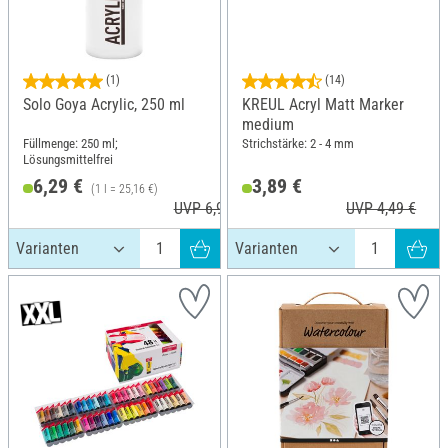
(1)
(14)
Solo Goya Acrylic, 250 ml
KREUL Acryl Matt Marker
medium
Füllmenge: 250 ml;
Strichstärke: 2 - 4 mm
Lösungsmittelfrei
6,29 €
3,89 €
(1 l = 25,16 €)
UVP 6,99 €
UVP 4,49 €