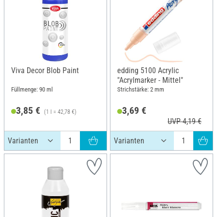
Viva Decor Blob Paint
edding 5100 Acrylic
"Acrylmarker - Mittel"
Füllmenge: 90 ml
Strichstärke: 2 mm
3,85 €
3,69 €
(1 l = 42,78 €)
UVP 4,19 €