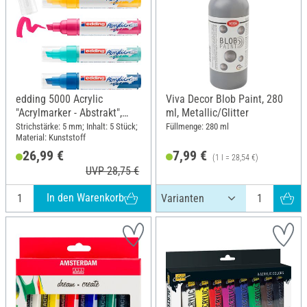
edding 5000 Acrylic
Viva Decor Blob Paint, 280
"Acrylmarker - Abstrakt",
ml, Metallic/Glitter
Breit, 5er-Set
Strichstärke: 5 mm; Inhalt: 5 Stück;
Füllmenge: 280 ml
Material: Kunststoff
26,99 €
7,99 €
(1 l = 28,54 €)
UVP 28,75 €
In den Warenkorb