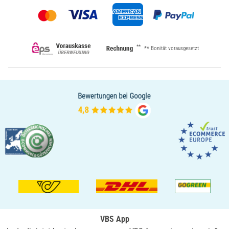
**
** Bonität vorausgesetzt
VBS App