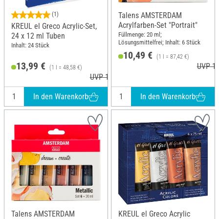
(1)
Talens AMSTERDAM
Acrylfarben-Set "Portrait"
KREUL el Greco Acrylic-Set,
Füllmenge: 20 ml;
24 x 12 ml Tuben
Lösungsmittelfrei; Inhalt: 6 Stück
Inhalt: 24 Stück
10,49 €
(1 l = 87,42 €)
13,99 €
UVP 10
(1 l = 48,58 €)
UVP 16,49 €
In den Warenkorb
In den Warenkorb
Talens AMSTERDAM
KREUL el Greco Acrylic