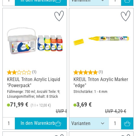
(1)
(1)
KREUL Triton Acrylic Liquid
KREUL Triton Acrylic Marker
"Powerpack"
"edge"
Füllmenge: 750 ml; Anzahl Teile: 9;
Strichstärke: 1 - 4 mm
Lösungsmittelfrei; Inhalt: 8 Stück
71,99 €
3,69 €
(1 l = 12,00 €)
UVP 87,50 €
UVP 4,29 €
In den Warenkorb