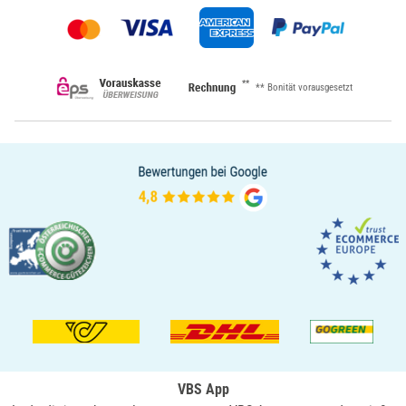
**
** Bonität vorausgesetzt
VBS App