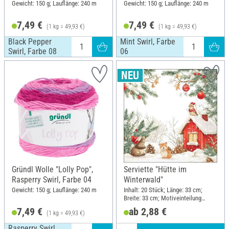
08
Gewicht: 150 g; Lauflänge: 240 m
Gewicht: 150 g; Lauflänge: 240 m
7,49 €
7,49 €
(1 kg = 49,93 €)
(1 kg = 49,93 €)
Black Pepper
Mint Swirl, Farbe
Swirl, Farbe 08
06
Gründl Wolle "Lolly Pop",
Serviette "Hütte im
Rasperry Swirl, Farbe 04
Winterwald"
Gewicht: 150 g; Lauflänge: 240 m
Inhalt: 20 Stück; Länge: 33 cm;
Breite: 33 cm; Motiveinteilung
viertel Motiv; Material: Papier
7,49 €
ab 2,88 €
(1 kg = 49,93 €)
Rasperry Swirl,