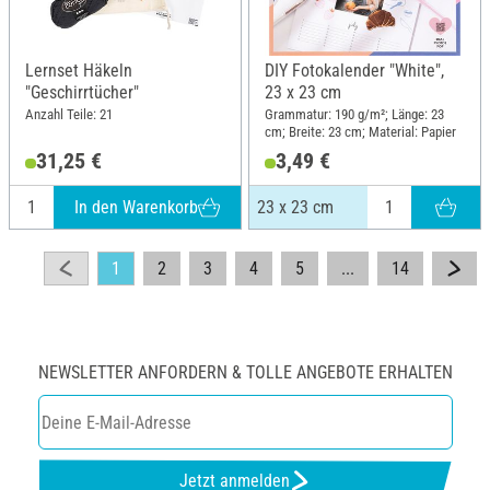
Lernset Häkeln
DIY Fotokalender "White",
"Geschirrtücher"
23 x 23 cm
Anzahl Teile: 21
Grammatur: 190 g/m²; Länge: 23
cm; Breite: 23 cm; Material: Papier
31,25 €
3,49 €
In den Warenkorb
23 x 23 cm
1
2
3
4
5
...
14
NEWSLETTER ANFORDERN & TOLLE ANGEBOTE ERHALTEN
Jetzt anmelden