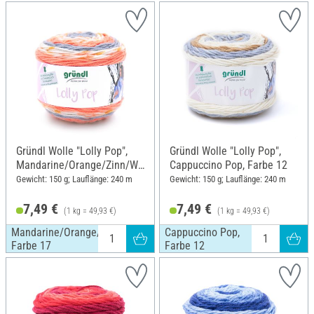
Gründl Wolle "Lolly Pop",
Gründl Wolle "Lolly Pop",
Mandarine/Orange/Zinn/We
Cappuccino Pop, Farbe 12
iß, Farbe 17
Gewicht: 150 g; Lauflänge: 240 m
Gewicht: 150 g; Lauflänge: 240 m
7,49 €
7,49 €
(1 kg = 49,93 €)
(1 kg = 49,93 €)
Mandarine/Orange/Zinn/Weiß,
Cappuccino Pop,
Farbe 17
Farbe 12