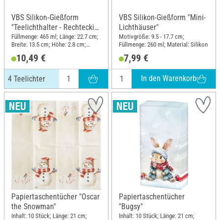
VBS Silikon‑Gießform
VBS Silikon-Gießform "Mini-
"Teelichthalter - Rechteckig"
Lichthäuser"
mit Steckkante, 4 Teelichter
Füllmenge: 465 ml; Länge: 22.7 cm;
Motivgröße: 9.5 - 17.7 cm;
Breite: 13.5 cm; Höhe: 2.8 cm;
Füllmenge: 260 ml; Material: Silikon
Material: Silikon
10,49 €
7,99 €
In den Warenkorb
4 Teelichter
Papiertaschentücher "Oscar
Papiertaschentücher
the Snowman"
"Bugsy"
Inhalt: 10 Stück; Länge: 21 cm;
Inhalt: 10 Stück; Länge: 21 cm;