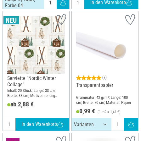
In den Warenkorb
Farbe 04
Serviette "Nordic Winter
(7)
Collage"
Transparentpapier
Inhalt: 20 Stück; Länge: 33 cm;
Breite: 33 cm; Motiveinteilung
Grammatur: 42 g/m²; Länge: 100
ganzes Motiv; Material: Papier
cm; Breite: 70 cm; Material: Papier
ab 2,88 €
0,99 €
(1 m2 = 1,41 €)
In den Warenkorb