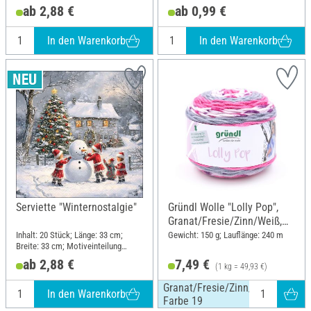
viertel Motiv; Material: Papier
ab 2,88 €
ab 0,99 €
In den Warenkorb
In den Warenkorb
Serviette "Winternostalgie"
Gründl Wolle "Lolly Pop",
Granat/Fresie/Zinn/Weiß,
Farbe 19
Inhalt: 20 Stück; Länge: 33 cm;
Gewicht: 150 g; Lauflänge: 240 m
Breite: 33 cm; Motiveinteilung
viertel Motiv; Material: Papier
ab 2,88 €
7,49 €
(1 kg = 49,93 €)
Granat/Fresie/Zinn/Weiß,
In den Warenkorb
Farbe 19