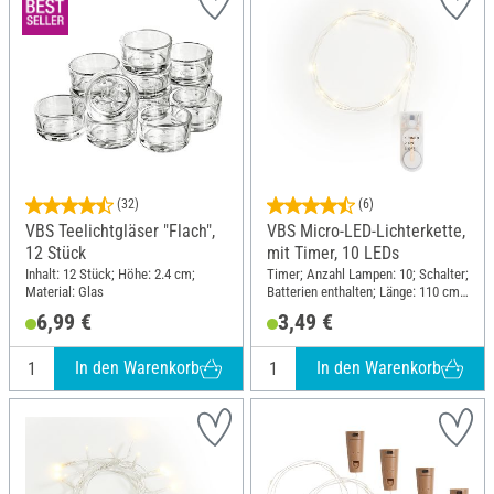
(32)
(6)
VBS Teelichtgläser "Flach",
VBS Micro-LED-Lichterkette,
12 Stück
mit Timer, 10 LEDs
Inhalt: 12 Stück; Höhe: 2.4 cm;
Timer; Anzahl Lampen: 10; Schalter;
Material: Glas
Batterien enthalten; Länge: 110 cm;
Material: Kunststoff, Kupferdraht
6,99 €
3,49 €
In den Warenkorb
In den Warenkorb