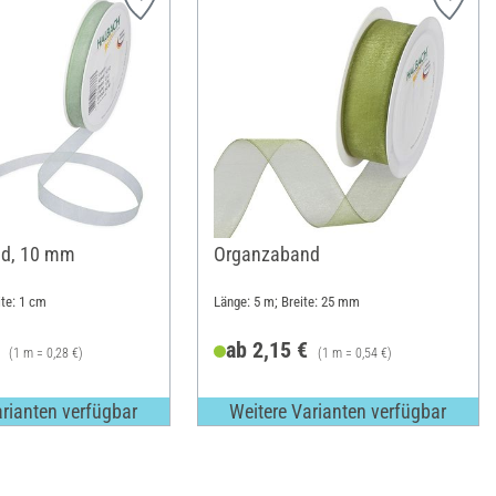
d, 10 mm
Organzaband
ite: 1 cm
Länge: 5 m; Breite: 25 mm
ab 2,15 €
(1 m = 0,28 €)
(1 m = 0,54 €)
arianten verfügbar
Weitere Varianten verfügbar