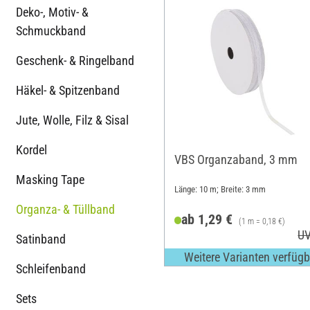
Deko-, Motiv- &
Schmuckband
Geschenk- & Ringelband
Häkel- & Spitzenband
Jute, Wolle, Filz & Sisal
Kordel
VBS Organzaband, 3 mm
Masking Tape
Länge: 10 m; Breite: 3 mm
Organza- & Tüllband
ab 1,29 €
(1 m = 0,18 €)
UV
Satinband
Weitere Varianten verfügb
Schleifenband
Sets