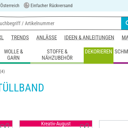
 Österreich
Einfacher Rückversand
XL
TRENDS
ANLÄSSE
IDEEN & ANLEITUNGEN
MA
WOLLE &
STOFFE &
DEKORIEREN
SCHM
GARN
NÄHZUBEHÖR
(4)
 TÜLLBAND
Kreativ-August