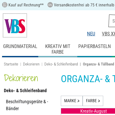
Kauf auf Rechnung**
Versandkostenfrei ab 75 € innerhalb
NEU
VBS X
GRUNDMATERIAL
KREATIV MIT
PAPIERBASTELN
FARBE
Startseite
Dekorieren
Deko- & Schleifenband
Organza- & Tüllband
Dekorieren
ORGANZA- &
Deko- & Schleifenband
MARKE
FARBE
Beschriftungsgeräte & -
Bänder
Kreativ-August