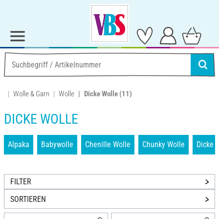
Wolle & Garn
Wolle
Dicke Wolle
(11)
DICKE WOLLE
Alpaka
Babywolle
Chenille Wolle
Chunky Wolle
Dicke 
FILTER
SORTIEREN