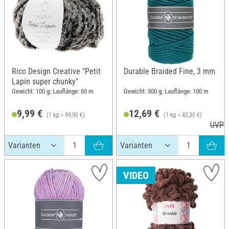
Rico Design Creative "Petit
Durable Braided Fine, 3 mm
Lapin super chunky"
Gewicht: 100 g; Lauflänge: 60 m
Gewicht: 300 g; Lauflänge: 100 m
9,99 €
12,69 €
(1 kg = 99,90 €)
(1 kg = 42,30 €)
UVP 1
VIDEO