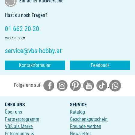
Einfacher Rückversand
Hast du noch Fragen?
01 662 20 20
Mo.-Fr. 9 - 17 Uhr
service@vbs-hobby.at
Kontaktformular
Feedback
Folge uns auf:
ÜBER UNS
SERVICE
Über uns
Katalog
Partnerprogramm
Geschenkgutschein
VBS als Marke
Freunde werben
Entsorgungs- &
Newsletter