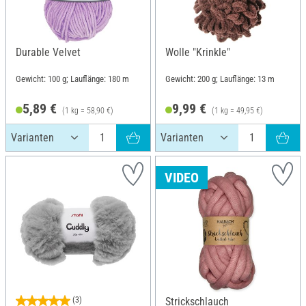
Durable Velvet
Wolle "Krinkle"
Gewicht: 100 g; Lauflänge: 180 m
Gewicht: 200 g; Lauflänge: 13 m
5,89 €
9,99 €
(1 kg = 58,90 €)
(1 kg = 49,95 €)
VIDEO
(3)
Strickschlauch