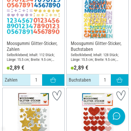
Moosgummi Glitter-Sticker,
Moosgummi Glitter-Sticker,
Zahlen
Buchstaben
Selbstklebend; Inhalt: 112 Stück;
Selbstklebend; Inhalt: 128 Stück;
Länge: 15.5 cm; Breite: 9.5 cm;
Länge: 15.5 cm; Breite: 9.5 cm;
Material: Moosgummi
Material: Moosgummi
2,89 €
2,89 €
Zahlen
Buchstaben