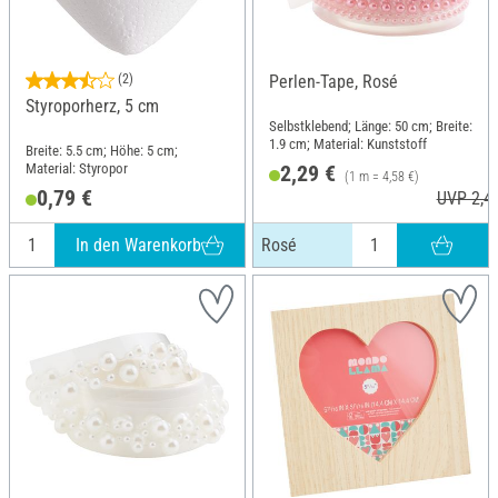
(2)
Perlen-Tape, Rosé
Styroporherz, 5 cm
Selbstklebend; Länge: 50 cm; Breite:
1.9 cm; Material: Kunststoff
Breite: 5.5 cm; Höhe: 5 cm;
Material: Styropor
2,29 €
(1 m = 4,58 €)
0,79 €
UVP 2,4
In den Warenkorb
Rosé