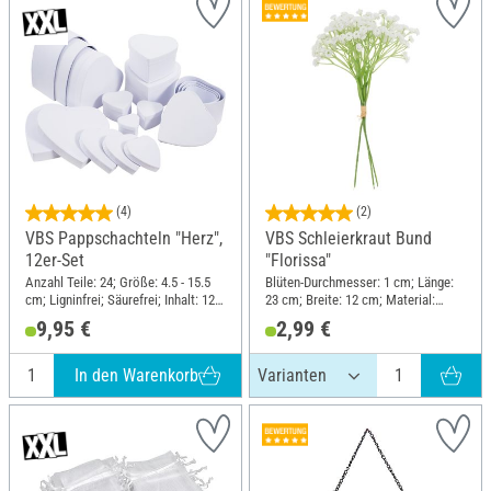
(4)
(2)
VBS Pappschachteln "Herz",
VBS Schleierkraut Bund
12er-Set
"Florissa"
Anzahl Teile: 24; Größe: 4.5 - 15.5
Blüten-Durchmesser: 1 cm; Länge:
cm; Ligninfrei; Säurefrei; Inhalt: 12
23 cm; Breite: 12 cm; Material:
Stück; Material: Karton
Kunststoff
9,95 €
2,99 €
In den Warenkorb