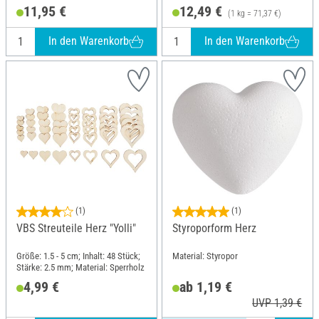
Höhe: 6 cm; Material: Glas
11,95 €
12,49 €
(1 kg = 71,37 €)
In den Warenkorb
In den Warenkorb
(1)
(1)
VBS Streuteile Herz "Yolli"
Styroporform Herz
Größe: 1.5 - 5 cm; Inhalt: 48 Stück;
Material: Styropor
Stärke: 2.5 mm; Material: Sperrholz
4,99 €
ab 1,19 €
UVP 1,39 €