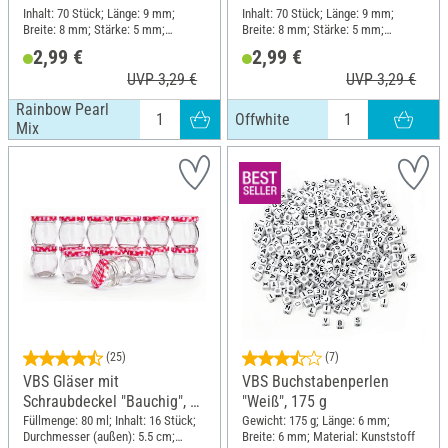
Inhalt: 70 Stück; Länge: 9 mm;
Inhalt: 70 Stück; Länge: 9 mm;
Breite: 8 mm; Stärke: 5 mm;
Breite: 8 mm; Stärke: 5 mm;
Material: Kunststoff
Material: Kunststoff
2,99 €
2,99 €
UVP 3,29 €
UVP 3,29 €
Rainbow Pearl
Offwhite
Mix
(25)
(7)
VBS Gläser mit
VBS Buchstabenperlen
Schraubdeckel "Bauchig", 16
"Weiß", 175 g
Stück
Füllmenge: 80 ml; Inhalt: 16 Stück;
Gewicht: 175 g; Länge: 6 mm;
Durchmesser (außen): 5.5 cm;
Breite: 6 mm; Material: Kunststoff