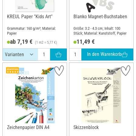
KREUL Paper "Kids Art"
Blanko Magnet-Buchstaben
Grammatur: 160 g/m²; Material:
Größe: 3.2 - 4.3 cm; Inhalt: 100
Papier
Stück; Material: Kunststoff, Papier
ab 7,19 €
11,49 €
(1 m2 = 5,77 €)
In den Warenkorb
Zeichenpapier DIN A4
Skizzenblock