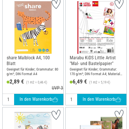
share Malblock A4, 100
Marabu KiDS Little Artist
Blatt
"Mal- und Bastelpapier"
Geeignet für Kinder; Grammatur: 80
Geeignet für Kinder; Grammatur:
g/m²; DIN Format A4
170 g/m²; DIN Format A4; Material:
Papier
2,89 €
6,49 €
(1 m2 = 0,46 €)
(1 m2 = 5,19 €)
UVP 3,89 €
In den Warenkorb
In den Warenkorb