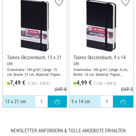
Talens Skizzenbuch, 13 x 21
Talens Skizzenbuch, 9 x 14
cm
cm
Grammatur: 140 g/m²; Länge: 13
Grammatur: 140 g/m²; Länge: 9 cm;
cm; Breite: 21 cm; Material: Papier,
Breite: 14 cm; Material: Papier,
Kunstleder
Kunstleder
7,49 €
4,99 €
(1 m2 = 3,43 €)
(1 m2 = 4,99 €)
UVP 8,65 €
UVP 5,3
13 x 21 cm
9 x 14 cm
NEWSLETTER ANFORDERN & TOLLE ANGEBOTE ERHALTEN