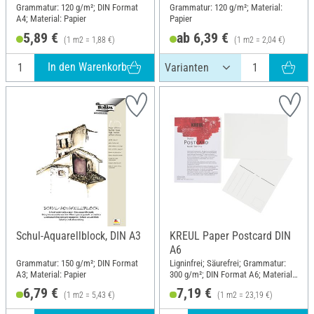
Grammatur: 120 g/m²; DIN Format
Grammatur: 120 g/m²; Material:
A4; Material: Papier
Papier
5,89 €
ab 6,39 €
(1 m2 = 1,88 €)
(1 m2 = 2,04 €)
In den Warenkorb
Schul-Aquarellblock, DIN A3
KREUL Paper Postcard DIN
A6
Grammatur: 150 g/m²; DIN Format
Ligninfrei; Säurefrei; Grammatur:
A3; Material: Papier
300 g/m²; DIN Format A6; Material:
Baumwolle, Zellulose
6,79 €
7,19 €
(1 m2 = 5,43 €)
(1 m2 = 23,19 €)