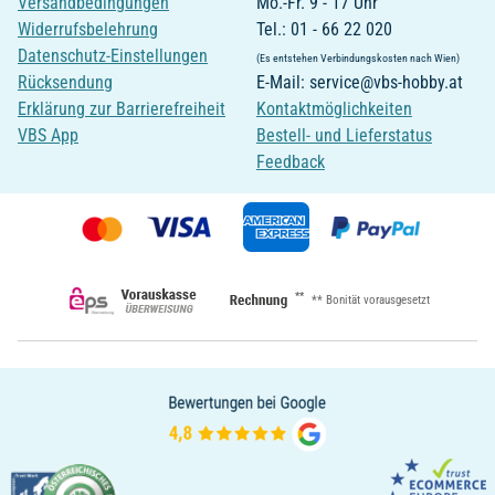
Versandbedingungen
Mo.-Fr. 9 - 17 Uhr
Widerrufsbelehrung
Tel.: 01 - 66 22 020
Datenschutz-Einstellungen
(Es entstehen Verbindungskosten nach Wien)
Rücksendung
E-Mail: service@vbs-hobby.at
Erklärung zur Barrierefreiheit
Kontaktmöglichkeiten
VBS App
Bestell- und Lieferstatus
Feedback
**
** Bonität vorausgesetzt