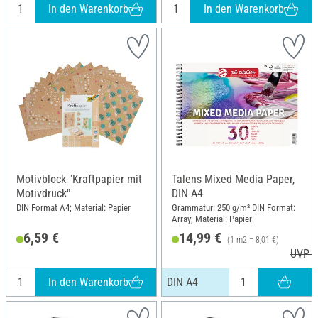
In den Warenkorb
In den Warenkorb
Motivblock "Kraftpapier mit
Talens Mixed Media Paper,
Motivdruck"
DIN A4
DIN Format A4; Material: Papier
Grammatur: 250 g/m² DIN Format:
Array; Material: Papier
6,59 €
14,99 €
(1 m2 = 8,01 €)
UVP 1
In den Warenkorb
DIN A4