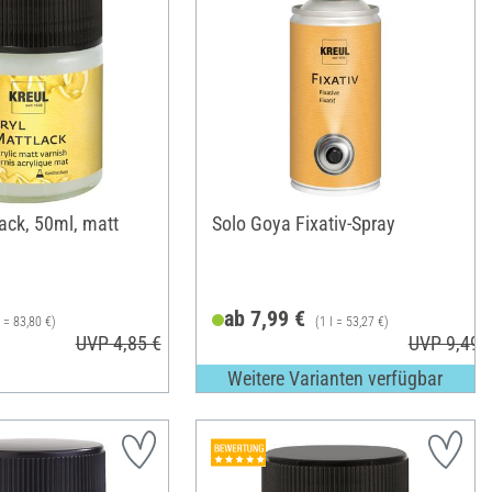
ack, 50ml, matt
Solo Goya Fixativ-Spray
ab 7,99 €
l = 83,80 €)
(1 l = 53,27 €)
UVP 4,85 €
UVP 9,49 
Weitere Varianten verfügbar