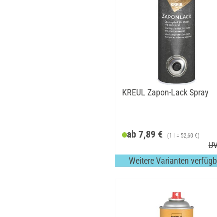
KREUL Zapon-Lack Spray
ab 7,89 €
(1 l = 52,60 €)
UV
Weitere Varianten verfügb