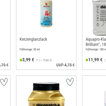
Kerzenglanzlack
Aquapro-Klar
Brilliant", 1
Füllmenge: 50 ml
Füllmenge: 180 m
3,99 €
11,99 €
(1 l = 79,80 €)
(
,79 €
UVP 4,75 €