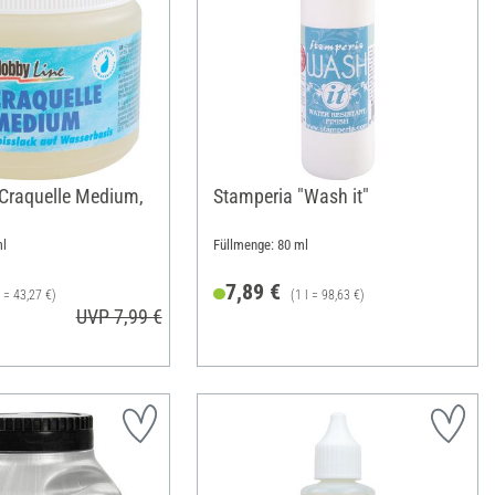
Craquelle Medium,
Stamperia "Wash it"
ml
Füllmenge: 80 ml
7,89 €
l = 43,27 €)
(1 l = 98,63 €)
UVP 7,99 €