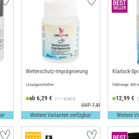
Wetterschutz-Imprägnierung
Klarlack-Spr
Lösungsmittelfrei
Füllmenge: 400 
ab 6,29 €
12,99 €
(1 l = 62,90 €)
(
UVP 7,80 €
ar
Weitere Varianten verfügbar
Weitere V