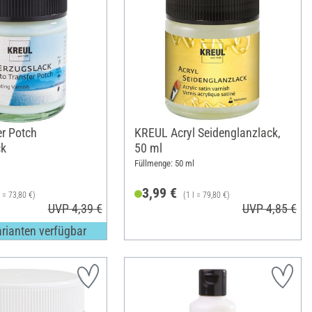
er Potch
KREUL Acryl Seidenglanzlack,
ck
50 ml
Füllmenge: 50 ml
3,99 €
l = 73,80 €)
(1 l = 79,80 €)
UVP 4,39 €
UVP 4,85 €
arianten verfügbar