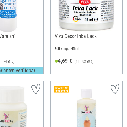
Varnish"
Viva Decor Inka Lack
Füllmenge: 45 ml
4,69 €
l = 74,88 €)
(1 l = 93,80 €)
arianten verfügbar