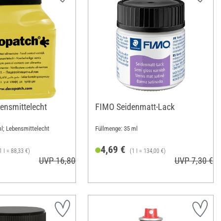
bensmittelecht
FIMO Seidenmatt-Lack
l; Lebensmittelecht
Füllmenge: 35 ml
4,69 €
1 l = 88,33 €)
(1 l = 134,00 €)
UVP 16,80 €
UVP 7,30 €