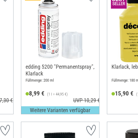
edding 5200 "Permanentspray",
Klarlack, le
Klarlack
Füllmenge: 200 ml
Füllmenge: 180 m
8,99 €
15,90 €
(1 l = 44,95 €)
(
7,30 €
UVP 10,29 €
Weitere Varianten verfügbar