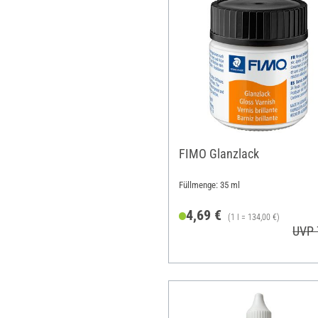
FIMO Glanzlack
Füllmenge: 35 ml
4,69 €
(1 l = 134,00 €)
UVP 