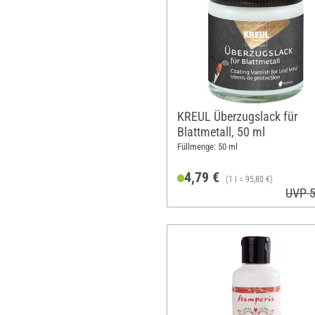
KREUL Überzugslack für
Blattmetall, 50 ml
Füllmenge: 50 ml
4,79 €
(1 l = 95,80 €)
UVP 5