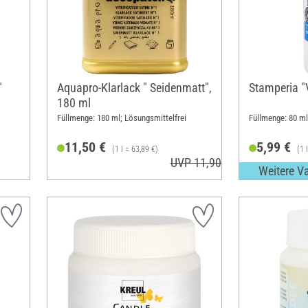
"
Aquapro-Klarlack " Seidenmatt",
Stamperia "
180 ml
Füllmenge: 180 ml; Lösungsmittelfrei
Füllmenge: 80 ml
11,50 €
5,99 €
(1 l = 63,89 €)
(1 
UVP 11,90 €
Weitere V