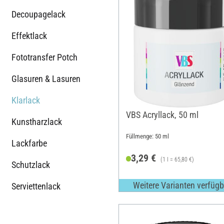
Decoupagelack
Effektlack
Fototransfer Potch
Glasuren & Lasuren
Klarlack
VBS Acryllack, 50 ml
Kunstharzlack
Füllmenge: 50 ml
Lackfarbe
3,29 €
(1 l = 65,80 €)
Schutzlack
Weitere Varianten verfügb
Serviettenlack