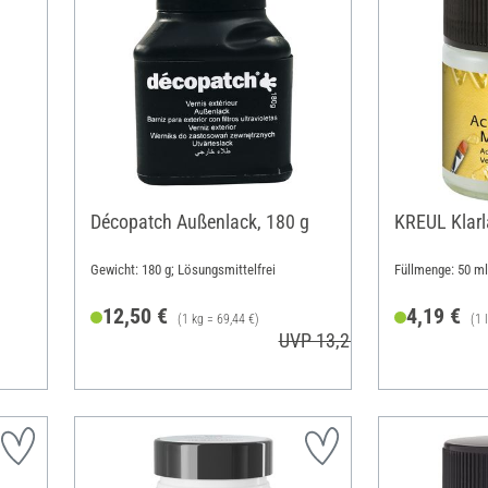
Décopatch Außenlack, 180 g
KREUL Klarl
Gewicht: 180 g; Lösungsmittelfrei
Füllmenge: 50 ml
12,50 €
4,19 €
(1 kg = 69,44 €)
(1 
UVP 13,20 €