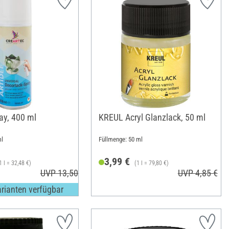
ay, 400 ml
KREUL Acryl Glanzlack, 50 ml
ml
Füllmenge: 50 ml
3,99 €
1 l = 32,48 €)
(1 l = 79,80 €)
UVP 13,50 €
UVP 4,85 €
arianten verfügbar