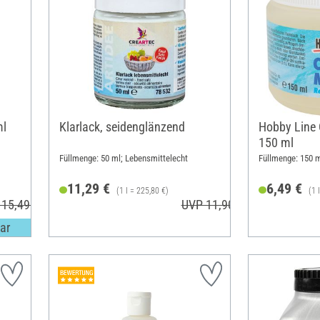
ml
Klarlack, seidenglänzend
Hobby Line 
150 ml
Füllmenge: 50 ml; Lebensmittelecht
Füllmenge: 150 
11,29 €
6,49 €
(1 l = 225,80 €)
(1 
 15,49 €
UVP 11,90 €
ar