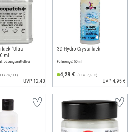
lack "Ultra
3D-Hydro-Crystallack
80 ml
l; Lösungsmittelfrei
Füllmenge: 50 ml
4,29 €
1 l = 66,61 €)
(1 l = 85,80 €)
UVP 12,40 €
UVP 4,95 €