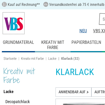
Kauf auf Rechnung**
Versandkostenfrei ab 75 € innerhalb
NEU
VBS X
GRUNDMATERIAL
KREATIV MIT
PAPIERBASTELN
FARBE
Startseite
Kreativ mit Farbe
Lacke
Klarlack
(32)
Kreativ mit
KLARLACK
Farbe
Lacke
ANWENDBAR AUF
AUFT
Decopatchlack