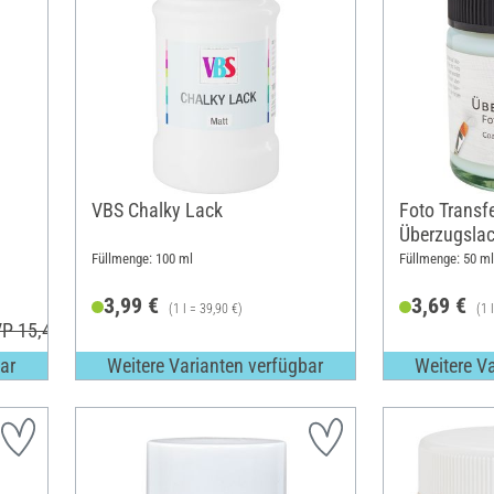
VBS Chalky Lack
Foto Transf
Überzugsla
Füllmenge: 100 ml
Füllmenge: 50 ml
3,99 €
3,69 €
(1 l = 39,90 €)
(1 
P 15,49 €
ar
Weitere Varianten verfügbar
Weitere V