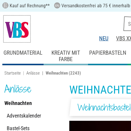
Kauf auf Rechnung**
Versandkostenfrei ab 75 € innerhalb
NEU
VBS X
GRUNDMATERIAL
KREATIV MIT
PAPIERBASTELN
FARBE
Startseite
Anlässe
Weihnachten
(2243)
Anlässe
WEIHNACHT
Weihnachten
Weihnachtsbaste
Adventskalender
Bastel-Sets