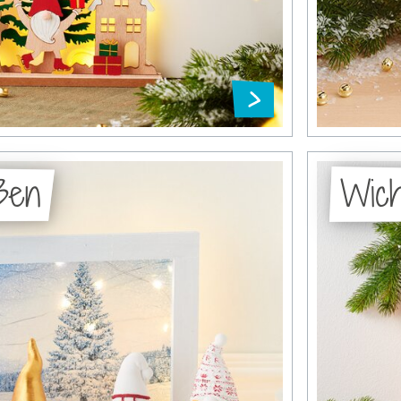
ßen
Wich