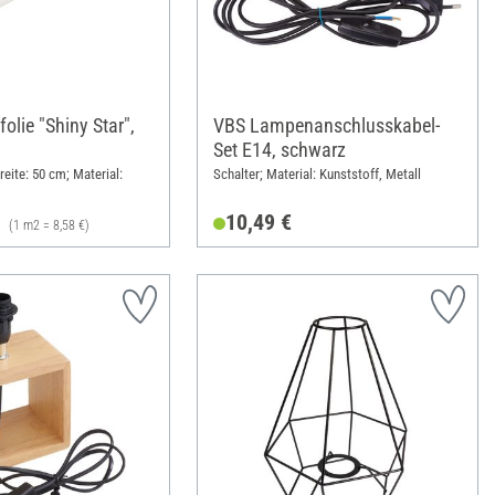
olie "Shiny Star",
VBS Lampenanschlusskabel-
m
Set E14, schwarz
eite: 50 cm; Material:
Schalter; Material: Kunststoff, Metall
10,49 €
(1 m2 = 8,58 €)