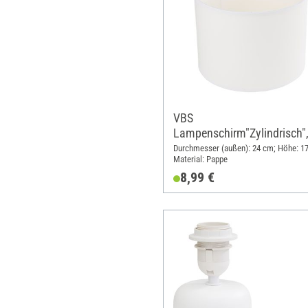
VBS
Lampenschirm"Zylindrisch"
24 cm
Durchmesser (außen): 24 cm; Höhe: 1
Material: Pappe
8,99 €