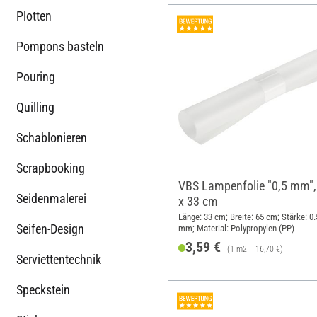
Plotten
Pompons basteln
Pouring
Quilling
Schablonieren
Scrapbooking
VBS Lampenfolie "0,5 mm",
Seidenmalerei
x 33 cm
Länge: 33 cm; Breite: 65 cm; Stärke: 0.
Seifen-Design
mm; Material: Polypropylen (PP)
3,59 €
(1 m2 = 16,70 €)
Serviettentechnik
Speckstein