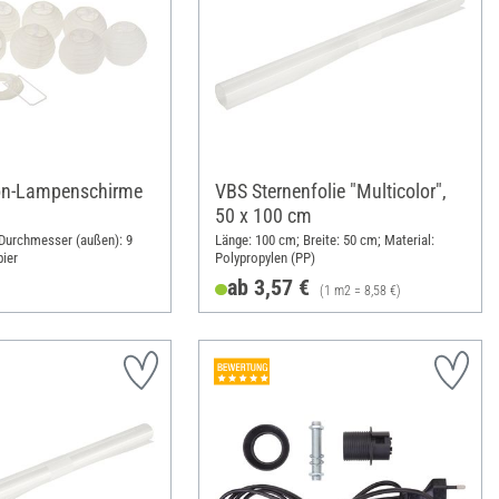
n-Lampenschirme
VBS Sternenfolie "Multicolor",
50 x 100 cm
; Durchmesser (außen): 9
Länge: 100 cm; Breite: 50 cm; Material:
pier
Polypropylen (PP)
ab 3,57 €
(1 m2 = 8,58 €)