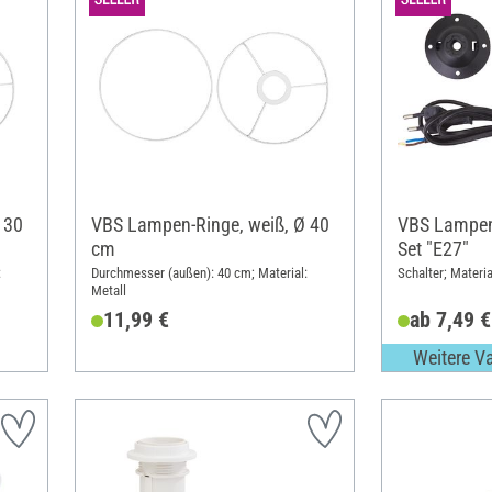
 30
VBS Lampen-Ringe, weiß, Ø 40
VBS Lampen
cm
Set "E27"
:
Durchmesser (außen): 40 cm; Material:
Schalter; Materia
Metall
11,99 €
ab 7,49 €
Weitere V