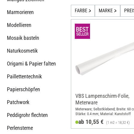
FARBE
MARKE
PREI
Marmorieren
Modellieren
Mosaik basteln
Naturkosmetik
Origami & Papier falten
Paillettentechnik
Papierschöpfen
VBS Lampenschirm-Folie,
Patchwork
Meterware
Meterware; Selbstklebend; Breite: 60 
Stärke: 0.4 mm; Material: Kunststoff
Peddigrohr flechten
ab 10,55 €
(1 m2 = 18,32 €)
Perlensterne