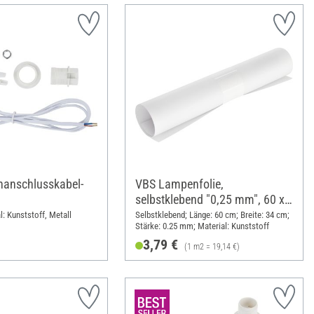
anschlusskabel-
VBS Lampenfolie,
selbstklebend "0,25 mm", 60 x
34 cm
l: Kunststoff, Metall
Selbstklebend; Länge: 60 cm; Breite: 34 cm;
Stärke: 0.25 mm; Material: Kunststoff
3,79 €
(1 m2 = 19,14 €)