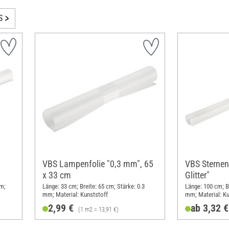
S
VBS Lampenfolie "0,3 mm", 65
VBS Sternen
x 33 cm
Glitter"
cm;
Länge: 33 cm; Breite: 65 cm; Stärke: 0.3
Länge: 100 cm; Br
mm; Material: Kunststoff
mm; Material: Ku
2,99 €
ab 3,32 €
(1 m2 = 13,91 €)