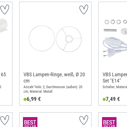
 65
VBS Lampen-Ringe, weiß, Ø 20
VBS Lampen
cm
Set "E14"
5
Anzahl Teile: 2; Durchmesser (außen): 20
Schalter; Materia
cm; Material: Metall
6,99 €
7,49 €