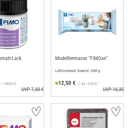
nmatt-Lack
Modelliermasse "FIMOair"
Lufttrocknend; Gewicht: 2000 g
12,50 €
l = 134,00 €)
(1 kg = 6,25 €)
UVP 7,30 €
UVP 16,30 €