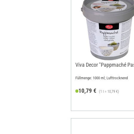
Viva Decor "Pappmaché Pa
Füllmenge: 1000 ml; Lufttrocknend
10,79 €
(1 l = 10,79 €)