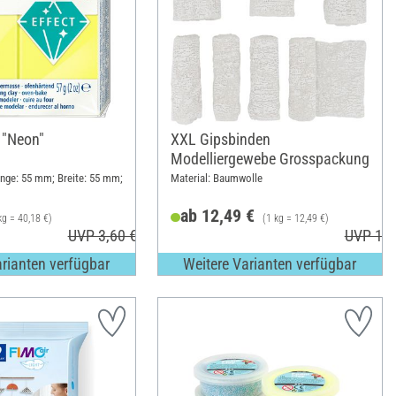
 "Neon"
XXL Gipsbinden
Modelliergewebe Grosspackung
änge: 55 mm; Breite: 55 mm;
Material: Baumwolle
ab 12,49 €
kg = 40,18 €)
(1 kg = 12,49 €)
UVP 3,60 €
UVP 13,
arianten verfügbar
Weitere Varianten verfügbar