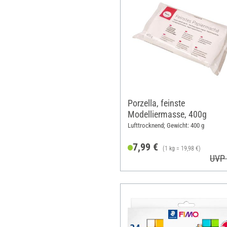
Porzella, feinste
Modelliermasse, 400g
Lufttrocknend; Gewicht: 400 g
7,99 €
(1 kg = 19,98 €)
UVP 