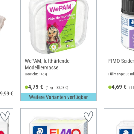
WePAM, lufthärtende
FIMO Seide
Modelliermasse
Gewicht: 145 g
Füllmenge: 35 ml
4,79 €
4,69 €
(1 kg = 33,03 €)
(1 
9,99 €
Weitere Varianten verfügbar