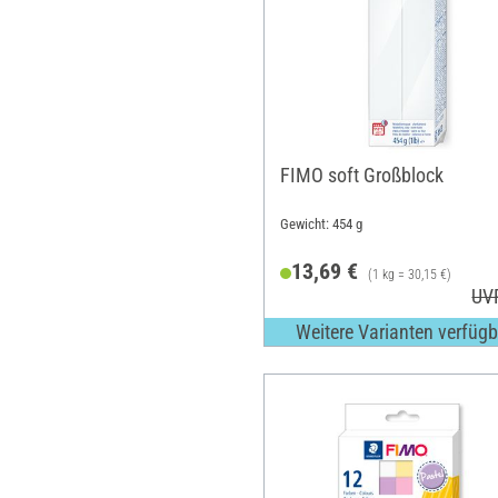
FIMO soft Großblock
Gewicht: 454 g
13,69 €
(1 kg = 30,15 €)
UV
Weitere Varianten verfügb