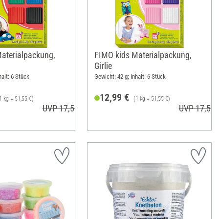
aterialpackung,
FIMO kids Materialpackung,
Girlie
halt: 6 Stück
Gewicht: 42 g; Inhalt: 6 Stück
12,99 €
1 kg = 51,55 €)
(1 kg = 51,55 €)
UVP 17,50 €
UVP 17,50 