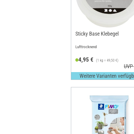
Sticky Base Klebegel
Lufttrocknend
4,95 €
(1 kg = 49,50 €)
UVP 
Weitere Varianten verfügb