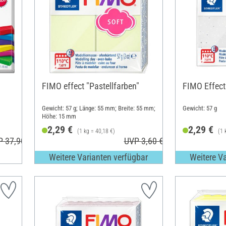
FIMO effect "Pastellfarben"
FIMO Effect
Gewicht: 57 g; Länge: 55 mm; Breite: 55 mm;
Gewicht: 57 g
Höhe: 15 mm
2,29 €
2,29 €
(1 kg = 40,18 €)
(1 
P 37,90 €
UVP 3,60 €
Weitere Varianten verfügbar
Weitere V