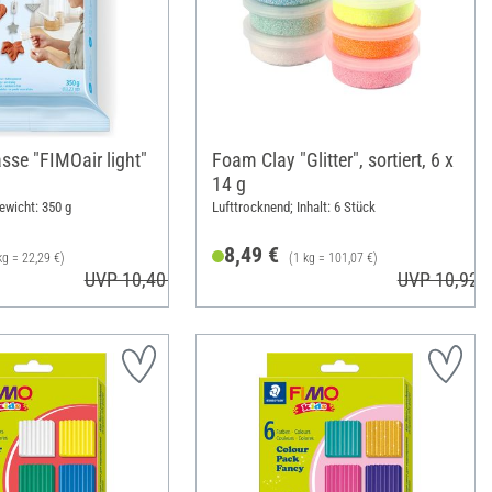
sse "FIMOair light"
Foam Clay "Glitter", sortiert, 6 x
14 g
ewicht: 350 g
Lufttrocknend; Inhalt: 6 Stück
8,49 €
kg = 22,29 €)
(1 kg = 101,07 €)
UVP 10,40 €
UVP 10,92 