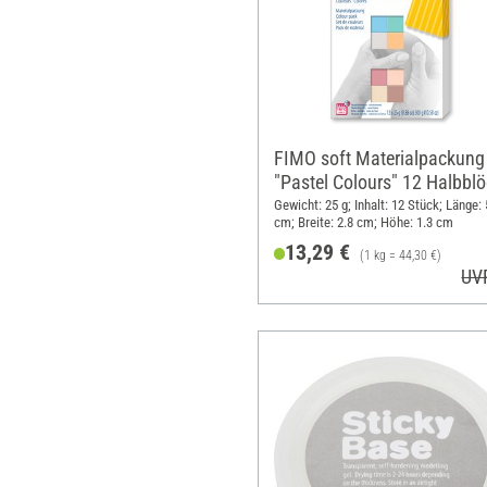
FIMO soft Materialpackung
"Pastel Colours" 12 Halbblö
300 g
Gewicht: 25 g; Inhalt: 12 Stück; Länge: 
cm; Breite: 2.8 cm; Höhe: 1.3 cm
13,29 €
(1 kg = 44,30 €)
UV