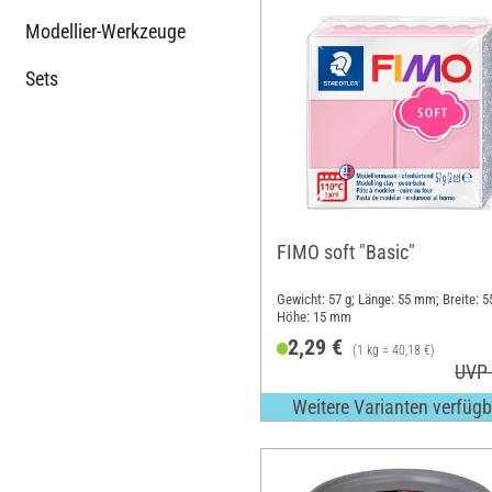
Modellier-Werkzeuge
Sets
FIMO soft "Basic"
Gewicht: 57 g; Länge: 55 mm; Breite: 
Höhe: 15 mm
2,29 €
(1 kg = 40,18 €)
UVP 
Weitere Varianten verfügb