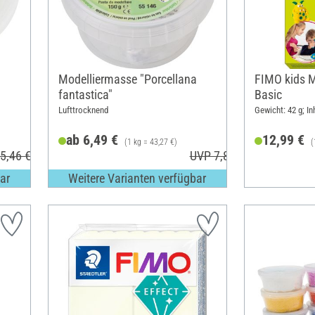
Modelliermasse "Porcellana
FIMO kids M
fantastica"
Basic
Lufttrocknend
Gewicht: 42 g; In
ab 6,49 €
12,99 €
(1 kg = 43,27 €)
(
5,46 €
UVP 7,80 €
ar
Weitere Varianten verfügbar