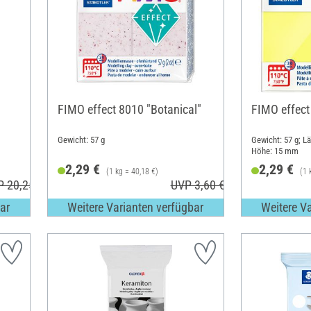
FIMO effect 8010 "Botanical"
FIMO effect
Gewicht: 57 g
Gewicht: 57 g; L
Höhe: 15 mm
2,29 €
2,29 €
(1 kg = 40,18 €)
(1 
P 20,25 €
UVP 3,60 €
ar
Weitere Varianten verfügbar
Weitere V