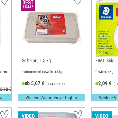
Soft-Ton, 1,5 kg
FIMO kids
55 mm;
Lufttrocknend; Gewicht: 1.5 kg
Gewicht: 42 g
ab 5,07 €
2,09 €
(1 kg = 3,93 €)
(1 
3,60 €
ar
Weitere Varianten verfügbar
Weitere V
VIDEO
VIDEO