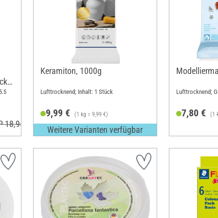
Keramiton, 1000g
Modellierma
cke,
5.5
Lufttrocknend; Inhalt: 1 Stück
Lufttrocknend; G
9,99 €
7,80 €
(1 kg = 9,99 €)
(1 
P 18,95 €
Weitere Varianten verfügbar