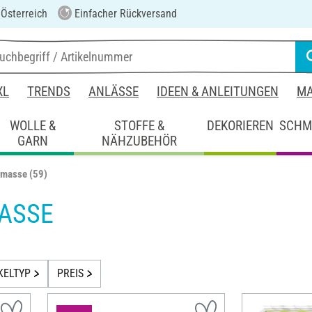
 Österreich
Einfacher Rückversand
XL
TRENDS
ANLÄSSE
IDEEN & ANLEITUNGEN
MA
WOLLE &
STOFFE &
DEKORIEREN
SCHM
GARN
NÄHZUBEHÖR
rmasse
(59)
ASSE
KELTYP
PREIS