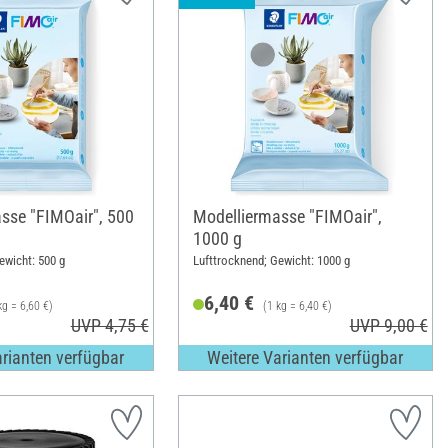
sse "FIMOair", 500
Modelliermasse "FIMOair",
1000 g
ewicht: 500 g
Lufttrocknend; Gewicht: 1000 g
6,40 €
kg = 6,60 €)
(1 kg = 6,40 €)
UVP 4,75 €
UVP 9,00 €
arianten verfügbar
Weitere Varianten verfügbar