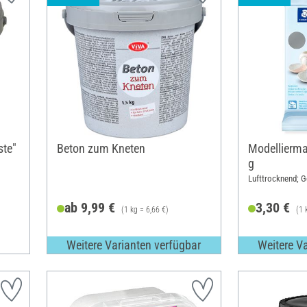
ste"
Beton zum Kneten
Modellierma
g
Lufttrocknend; G
ab 9,99 €
3,30 €
(1 kg = 6,66 €)
(1 
Weitere Varianten verfügbar
Weitere V