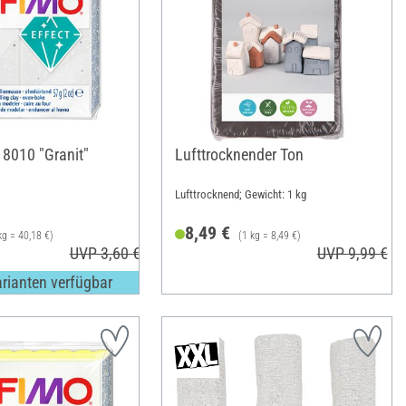
 8010 "Granit"
Lufttrocknender Ton
Lufttrocknend; Gewicht: 1 kg
8,49 €
kg = 40,18 €)
(1 kg = 8,49 €)
UVP 3,60 €
UVP 9,99 €
arianten verfügbar