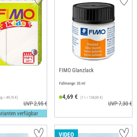
FIMO Glanzlack
Füllmenge: 35 ml
4,69 €
kg = 49,76 €)
(1 l = 134,00 €)
UVP 2,95 €
UVP 7,30 €
arianten verfügbar
VIDEO