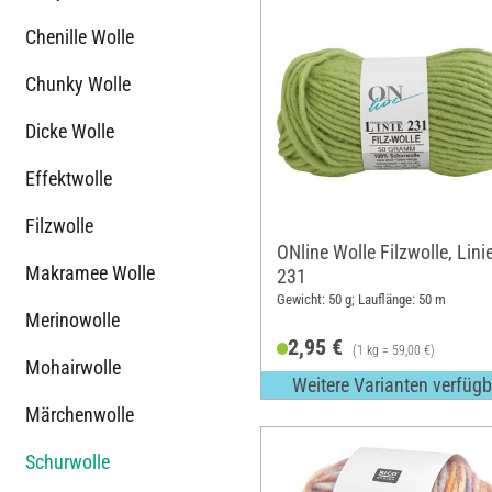
Chenille Wolle
Chunky Wolle
Dicke Wolle
Effektwolle
Filzwolle
ONline Wolle Filzwolle, Lini
Makramee Wolle
231
Gewicht: 50 g; Lauflänge: 50 m
Merinowolle
2,95 €
(1 kg = 59,00 €)
Mohairwolle
Weitere Varianten verfügb
Märchenwolle
Schurwolle