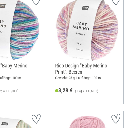
 "Baby Merino
Rico Design "Baby Merino
Print", Beeren
auflänge: 100 m
Gewicht: 25 g; Lauflänge: 100 m
3,29 €
kg = 131,60 €)
(1 kg = 131,60 €)