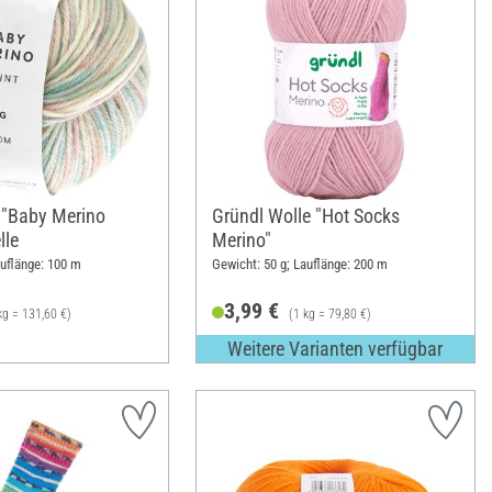
 "Baby Merino
Gründl Wolle "Hot Socks
lle
Merino"
auflänge: 100 m
Gewicht: 50 g; Lauflänge: 200 m
3,99 €
kg = 131,60 €)
(1 kg = 79,80 €)
Weitere Varianten verfügbar