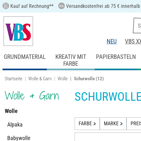
Kauf auf Rechnung**
Versandkostenfrei ab 75 € innerhalb
NEU
VBS X
GRUNDMATERIAL
KREATIV MIT
PAPIERBASTELN
FARBE
Startseite
Wolle & Garn
Wolle
Schurwolle
(12)
Wolle & Garn
SCHURWOLL
Wolle
FARBE
MARKE
PREI
Alpaka
Babywolle