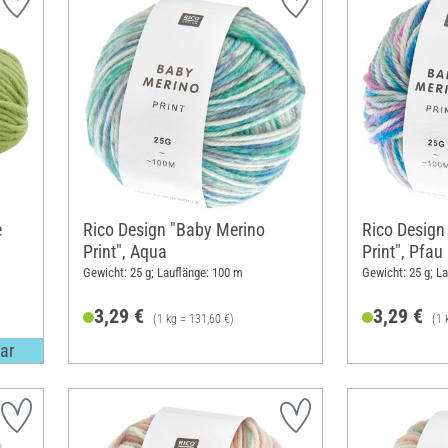
e
Rico Design "Baby Merino
Rico Design
Print", Aqua
Print", Pfau
Gewicht: 25 g; Lauflänge: 100 m
Gewicht: 25 g; L
3,29 €
3,29 €
(1 kg = 131,60 €)
(1 
ar