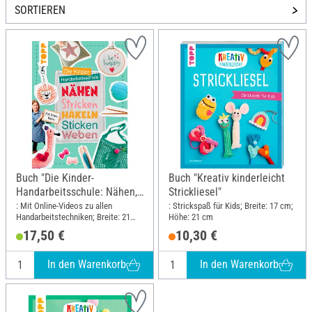
SORTIEREN
Buch "Die Kinder-
Buch "Kreativ kinderleicht
Handarbeitsschule: Nähen,
Strickliesel"
Stricken, Häkeln, Sticken,
: Mit Online-Videos zu allen
: Strickspaß für Kids; Breite: 17 cm;
Handarbeitstechniken; Breite: 21
Höhe: 21 cm
Weben"
cm; Höhe: 28 cm
17,50 €
10,30 €
In den Warenkorb
In den Warenkorb