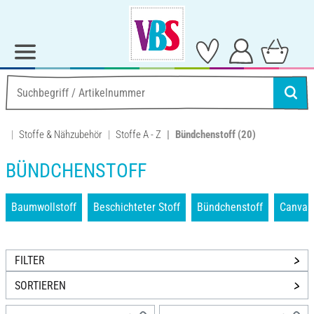
Stoffe & Nähzubehör
Stoffe A - Z
Bündchenstoff
(20)
BÜNDCHENSTOFF
Baumwollstoff
Beschichteter Stoff
Bündchenstoff
Canvass
FILTER
SORTIEREN