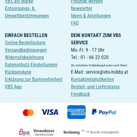
VBS als Marke
Freunde werben
Entsorgungs- &
Newsletter
Umweltbestimmungen
Ideen & Anleitungen
FAQ
EINFACH BESTELLEN
DEIN KONTAKT ZUM VBS
Online-Bestellschein
SERVICE
Versandbedingungen
Mo.-Fr. 9 - 17 Uhr
Widerrufsbelehrung
Tel.: 01 - 66 22 020
Datenschutz-Einstellungen
(Es entstehen Verbindungskosten nach Wien)
Rücksendung
E-Mail: service@vbs-hobby.at
Erklärung zur Barrierefreiheit
Kontaktmöglichkeiten
VBS App
Bestell- und Lieferstatus
Feedback
**
** Bonität vorausgesetzt