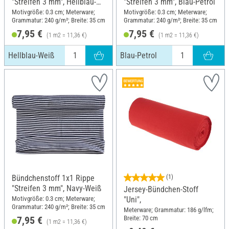
"Streifen 3 mm", Hellblau-
"Streifen 3 mm", Blau-Petrol
Weiß
Motivgröße: 0.3 cm; Meterware;
Motivgröße: 0.3 cm; Meterware;
Grammatur: 240 g/m²; Breite: 35 cm
Grammatur: 240 g/m²; Breite: 35 cm
7,95 €
7,95 €
(1 m2 = 11,36 €)
(1 m2 = 11,36 €)
Hellblau-Weiß
Blau-Petrol
Bündchenstoff 1x1 Rippe
(1)
"Streifen 3 mm", Navy-Weiß
Jersey-Bündchen-Stoff
Motivgröße: 0.3 cm; Meterware;
"Uni",
Grammatur: 240 g/m²; Breite: 35 cm
Meterware; Grammatur: 186 g/lfm;
Breite: 70 cm
7,95 €
(1 m2 = 11,36 €)