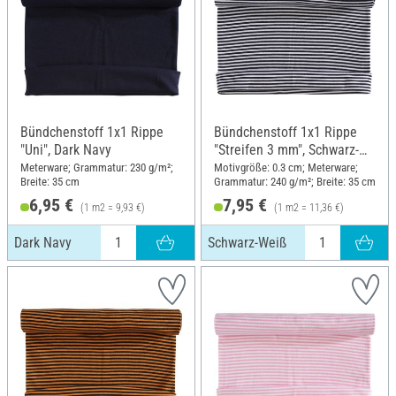
Bündchenstoff 1x1 Rippe
Bündchenstoff 1x1 Rippe
"Uni", Dark Navy
"Streifen 3 mm", Schwarz-
Weiß
Meterware; Grammatur: 230 g/m²;
Motivgröße: 0.3 cm; Meterware;
Breite: 35 cm
Grammatur: 240 g/m²; Breite: 35 cm
6,95 €
7,95 €
(1 m2 = 9,93 €)
(1 m2 = 11,36 €)
Dark Navy
Schwarz-Weiß