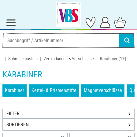
Schmuckbasteln
Verbindungen & Verschlüsse
Karabiner
(19)
KARABINER
Karabiner
Kettel- & Prismenstifte
Magnetverschlüsse
Que
FILTER
SORTIEREN