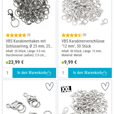
(3)
(9)
VBS Karabinerhaken mit
VBS Karabinerverschlüsse
Schlüsselring, Ø 25 mm, 25
"12 mm", 50 Stück
Stück
Inhalt: 25 Stück; Länge: 3.5 cm;
Inhalt: 50 Stück; Länge: 12 mm;
Durchmesser (außen): 2.5 cm;
Material: Metall
Material: Metall
23,99 €
9,99 €
In den Warenkorb
In den Warenkorb