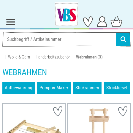
Wolle & Garn
Handarbeitszubehör
Webrahmen
(3)
WEBRAHMEN
Aufbewahrung
Pompon Maker
Stickrahmen
Strickliesel