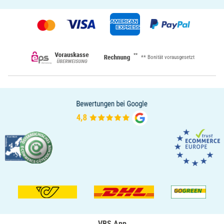
**
** Bonität vorausgesetzt
VBS App