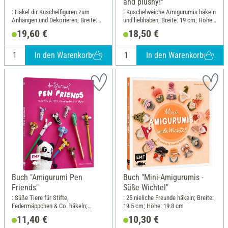
and plushy!"
: Häkel dir Kuschelfiguren zum
: Kuschelweiche Amigurumis häkeln
Anhängen und Dekorieren; Breite:
und liebhaben; Breite: 19 cm; Höhe:
21.7 cm; Höhe: 23 cm
23 cm
19,60 €
18,50 €
In den Warenkorb
In den Warenkorb
Buch "Amigurumi Pen
Buch "Mini-Amigurumis -
Friends"
Süße Wichtel"
: Süße Tiere für Stifte,
: 25 nieliche Freunde häkeln; Breite:
Federmäppchen & Co. häkeln;
19.5 cm; Höhe: 19.8 cm
Breite: 17.5 cm; Höhe: 21.6 cm
11,40 €
10,30 €