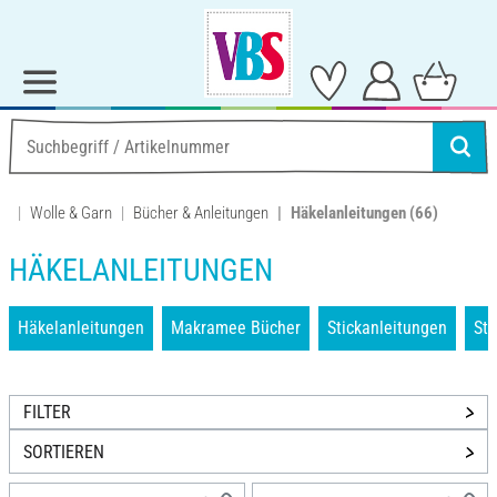
Wolle & Garn
Bücher & Anleitungen
Häkelanleitungen
(66)
HÄKELANLEITUNGEN
Häkelanleitungen
Makramee Bücher
Stickanleitungen
Str
FILTER
SORTIEREN