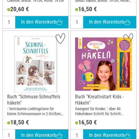
Chenille; Breite: 19 cm; Höhe: 19 cm
selbst häkeln; Breite: 19 cm; Höhe:
24.5 cm
20,60 €
16,50 €
In den Warenkorb
In den Warenkorb
Buch "Schmuse-Schnuffels
Buch "Kreativstart Kids -
häkeln"
Häkeln"
: Verträumte Lieblingstiere für
Geeignet für Kinder; : über 40
kleine Schmusenasen in 2 Größen;
Häkelideen Schritt für Schritt
Breite: 19.5 cm; Höhe: 25 cm
erklärt. Häkelnadel, Garn,
18,50 €
16,50 €
Haarspangen und
Maschenmarkierer zum Sofort-
Loslegen; Breite: 19.5 cm; Höhe: 25
In den Warenkorb
In den Warenkorb
cm