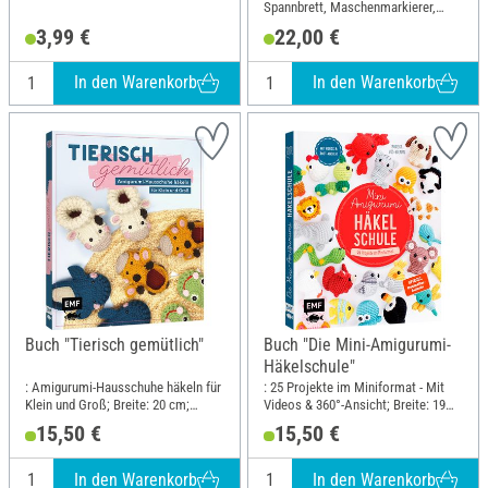
Spannbrett, Maschenmarkierer,
Scherenring, Häkelnadel,
3,99 €
22,00 €
Baumwollgarn; Länge: 23 cm;
Breite: 23 cm; Material: Baumwolle,
Papier, Kunststoff, Metall
In den Warenkorb
In den Warenkorb
Buch "Tierisch gemütlich"
Buch "Die Mini-Amigurumi-
Häkelschule"
: Amigurumi-Hausschuhe häkeln für
: 25 Projekte im Miniformat - Mit
Klein und Groß; Breite: 20 cm;
Videos & 360°-Ansicht; Breite: 19
Höhe: 23.5 cm
cm; Höhe: 23 cm
15,50 €
15,50 €
In den Warenkorb
In den Warenkorb