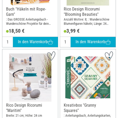
Buch "Häkeln mit Rope-
Rico Design Ricorumi
Garn"
"Blooming Beauties"
: Das GROSSE Anleitungsbuch -
Anzahl Motive: 8; : Wunderschöne
Wunderschöne Projekte für dein
Blumenfiguren häkeln; Länge: 24
Zuhause; Breite: 20 cm; Höhe: 23.5
cm; Breite: 21 cm; Material: Papier
18,50 €
3,99 €
cm
In den Warenkorb
In den Warenkorb
Rico Design Ricorumi
Kreativbox "Granny
"Maritim"
Squares"
Breite: 21 cm; Höhe: 24 cm
: Anleitungsbuch, Anleitungskarten,