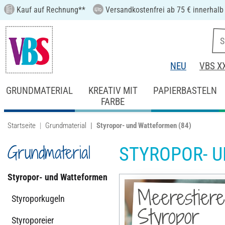
Kauf auf Rechnung**
Versandkostenfrei ab 75 € innerhalb
NEU
VBS X
GRUNDMATERIAL
KREATIV MIT
PAPIERBASTELN
FARBE
Startseite
Grundmaterial
Styropor- und Watteformen
(84)
Grundmaterial
STYROPOR- 
Styropor- und Watteformen
Meerestier
Styroporkugeln
Styropor
Styroporeier