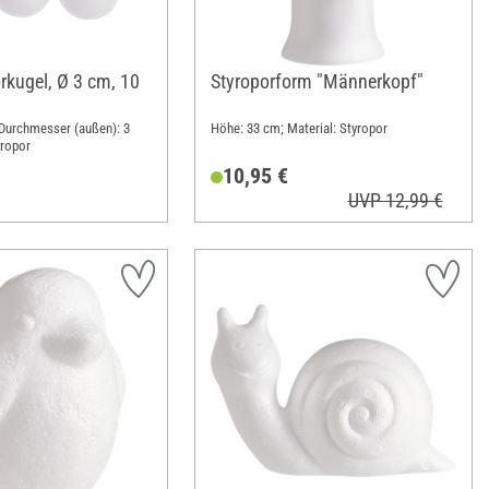
rkugel, Ø 3 cm, 10
Styroporform "Männerkopf"
; Durchmesser (außen): 3
Höhe: 33 cm; Material: Styropor
yropor
10,95 €
UVP 12,99 €