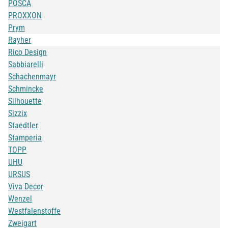
POSCA
PROXXON
Prym
Rayher
Rico Design
Sabbiarelli
Schachenmayr
Schmincke
Silhouette
Sizzix
Staedtler
Stamperia
TOPP
UHU
URSUS
Viva Decor
Wenzel
Westfalenstoffe
Zweigart