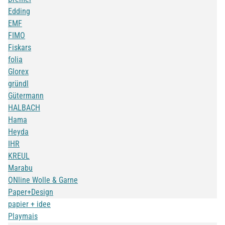
Edding
EMF
FIMO
Fiskars
folia
Glorex
gründl
Gütermann
HALBACH
Hama
Heyda
IHR
KREUL
Marabu
ONline Wolle & Garne
Paper+Design
papier + idee
Playmais