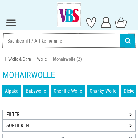
Wolle & Garn
Wolle
Mohairwolle
(2)
MOHAIRWOLLE
Alpaka
Babywolle
Chenille Wolle
Chunky Wolle
Dicke 
FILTER
SORTIEREN