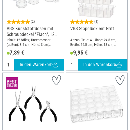
(2)
(1)
VBS Kunststoffdosen mit
VBS Stapelbox mit Griff
Schraubdeckel "Flach", 12
Stück
Inhalt: 12 Stück; Durchmesser
Anzahl Teile: 4; Länge: 24.5 cm;
(außen): 3.5 cm; Höhe: 3 cm;
Breite: 16.5 cm; Höhe: 18 cm;
Material: Kunststoff
Material: Polypropylen (PP)
7,39 €
9,95 €
In den Warenkorb
In den Warenkorb