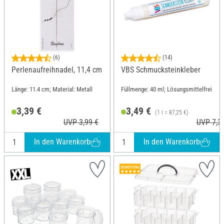
(6)
(14)
Perlenaufreihnadel, 11,4 cm
VBS Schmucksteinkleber
Länge: 11.4 cm; Material: Metall
Füllmenge: 40 ml; Lösungsmittelfrei
3,39 €
3,49 €
(1 l = 87,25 €)
UVP 3,99 €
UVP 7,3
In den Warenkorb
In den Warenkorb