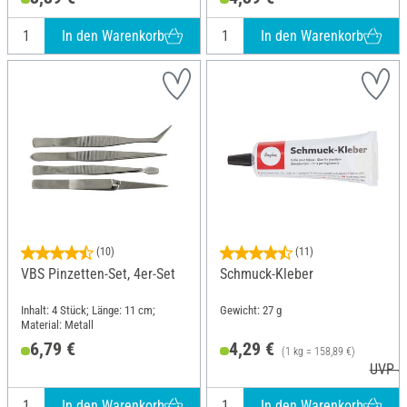
In den Warenkorb
In den Warenkorb
(10)
(11)
VBS Pinzetten-Set, 4er-Set
Schmuck-Kleber
Inhalt: 4 Stück; Länge: 11 cm;
Gewicht: 27 g
Material: Metall
6,79 €
4,29 €
(1 kg = 158,89 €)
UVP 4
In den Warenkorb
In den Warenkorb