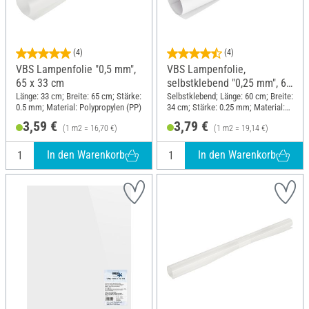
(4)
(4)
VBS Lampenfolie "0,5 mm",
VBS Lampenfolie,
65 x 33 cm
selbstklebend "0,25 mm", 60
x 34 cm
Länge: 33 cm; Breite: 65 cm; Stärke:
Selbstklebend; Länge: 60 cm; Breite:
0.5 mm; Material: Polypropylen (PP)
34 cm; Stärke: 0.25 mm; Material:
Kunststoff
3,59 €
3,79 €
(1 m2 = 16,70 €)
(1 m2 = 19,14 €)
In den Warenkorb
In den Warenkorb