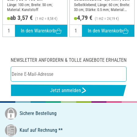
x 33 cm
Länge: 100 cm; Breite: 50 cm;
Selbstklebend; Länge: 60 cm; Breite:
Material: Kunststoff
33 cm; Stärke: 0.5 mm; Material:
Kunststoff
ab 3,57 €
4,79 €
(1 m2 = 8,58 €)
(1 m2 = 24,19 €)
In den Warenkorb
In den Warenkorb
NEWSLETTER ANFORDERN & TOLLE ANGEBOTE ERHALTEN
Jetzt anmelden
Sichere Bestellung
Kauf auf Rechnung **