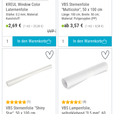
KREUL Window Color
VBS Sternenfolie
Laternenfolie
"Multicolor", 50 x 100 cm
Stärke: 0.2 mm; Material:
Länge: 100 cm; Breite: 50 cm;
Kunststoff
Material: Polypropylen (PP)
2,69 €
ab 3,57 €
(1 m2 = 20,38 €)
(1 m2 = 8,58 €)
UVP 3,19 €
In den Warenkorb
In den Warenkorb
(1)
(4)
VBS Sternenfolie "Shiny
VBS Lampenfolie,
Star", 50 x 100 cm
selbstklebend "0,5 mm", 60