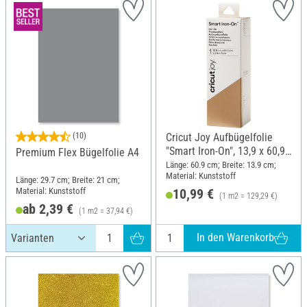
(10)
Cricut Joy Aufbügelfolie
"Smart Iron-On", 13,9 x 60,9
Premium Flex Bügelfolie A4
cm
Länge: 60.9 cm; Breite: 13.9 cm;
Material: Kunststoff
Länge: 29.7 cm; Breite: 21 cm;
Material: Kunststoff
10,99 €
(1 m2 = 129,29 €)
ab 2,39 €
(1 m2 = 37,94 €)
In den Warenkorb