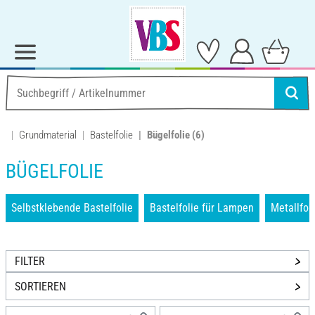
Grundmaterial
Bastelfolie
Bügelfolie
(6)
BÜGELFOLIE
Selbstklebende Bastelfolie
Bastelfolie für Lampen
Metallfol
FILTER
SORTIEREN