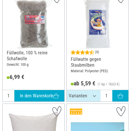
Füllwolle, 100 % reine
(8)
Schafwolle
Füllwatte gegen
Gewicht: 100 g
Staubmilben
Material: Polyester (PES)
6,99 €
ab 5,59 €
(1 kg = 18,63 €)
In den Warenkorb