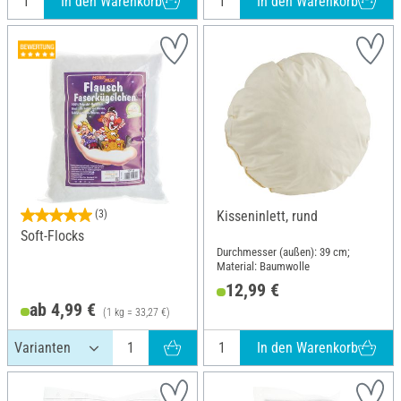
In den Warenkorb
In den Warenkorb
(3)
Kisseninlett, rund
Soft-Flocks
Durchmesser (außen): 39 cm;
Material: Baumwolle
12,99 €
ab 4,99 €
(1 kg = 33,27 €)
In den Warenkorb