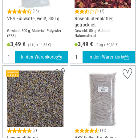
(16)
(3)
VBS Füllwatte, weiß, 300 g
Rosenblütenblätter,
getrocknet
Gewicht: 300 g; Material: Polyester
Gewicht: 50 g; Material:
(PES)
Naturmaterial
3,49 €
3,49 €
(1 kg = 11,63 €)
(1 kg = 69,80 €)
In den Warenkorb
In den Warenkorb
(7)
(11)
Lavendelblüten
VBS Füllwatte, Beige