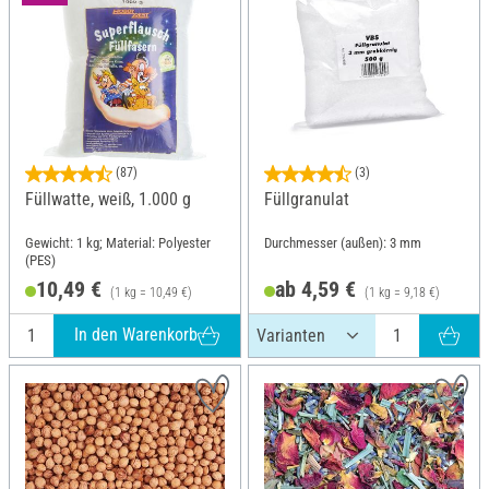
(87)
(3)
Füllwatte, weiß, 1.000 g
Füllgranulat
Gewicht: 1 kg; Material: Polyester
Durchmesser (außen): 3 mm
(PES)
10,49 €
ab 4,59 €
(1 kg = 10,49 €)
(1 kg = 9,18 €)
In den Warenkorb