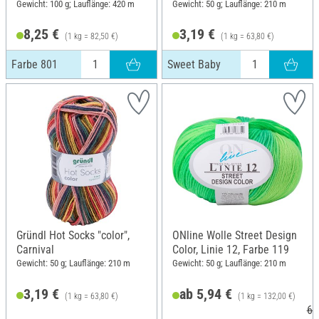
Gewicht: 100 g; Lauflänge: 420 m
Gewicht: 50 g; Lauflänge: 210 m
8,25 €
3,19 €
(1 kg = 82,50 €)
(1 kg = 63,80 €)
Farbe 801
Sweet Baby
Gründl Hot Socks "color",
ONline Wolle Street Design
Carnival
Color, Linie 12, Farbe 119
Gewicht: 50 g; Lauflänge: 210 m
Gewicht: 50 g; Lauflänge: 210 m
3,19 €
ab 5,94 €
(1 kg = 63,80 €)
(1 kg = 132,00 €)
6,