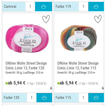
Carnival
Farbe 119
ONline Wolle Street Design
ONline Wolle Street Design
Color, Linie 12, Farbe 120
Color, Linie 12, Farbe 115
Gewicht: 50 g; Lauflänge: 210 m
Gewicht: 50 g; Lauflänge: 210 m
ab 5,94 €
ab 5,94 €
(1 kg = 132,00 €)
(1 kg = 132,00 €)
6,25 €
6,
Farbe 120
Farbe 115