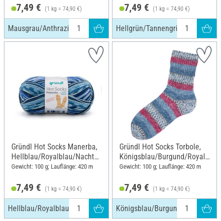
7,49 €
7,49 €
(1 kg = 74,90 €)
(1 kg = 74,90 €)
Mausgrau/Anthrazit/Natur
Hellgrün/Tannengrün/Nachtblau
Gründl Hot Socks Manerba,
Gründl Hot Socks Torbole,
Hellblau/Royalblau/Nachtbl
Königsblau/Burgund/Royal/
au/Natur
Weiß/Marine
Gewicht: 100 g; Lauflänge: 420 m
Gewicht: 100 g; Lauflänge: 420 m
7,49 €
7,49 €
(1 kg = 74,90 €)
(1 kg = 74,90 €)
Hellblau/Royalblau/Nachtblau/Natur
Königsblau/Burgund/Royal/Weiß