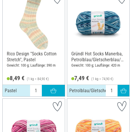
Rico Design "Socks Cotton
Gründl Hot Socks Manerba,
Stretch", Pastel
Petrolblau/Gletscherblau/N
atur
Gewicht: 100 g; Lauflänge: 390 m
Gewicht: 100 g; Lauflänge: 420 m
8,49 €
7,49 €
(1 kg = 84,90 €)
(1 kg = 74,90 €)
Pastel
Petrolblau/Gletscherblau/Natur