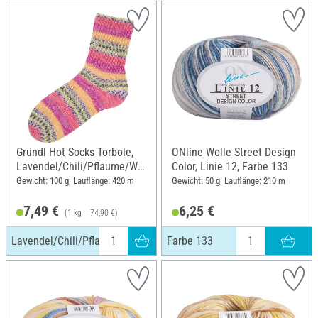
Gründl Hot Socks Torbole,
ONline Wolle Street Design
Lavendel/Chili/Pflaume/Wei
Color, Linie 12, Farbe 133
ß/Salatgrün/Gelb
Gewicht: 100 g; Lauflänge: 420 m
Gewicht: 50 g; Lauflänge: 210 m
7,49 €
6,25 €
(1 kg = 74,90 €)
Lavendel/Chili/Pflaume/Weiß/Salatgrün/Gelb
Farbe 133