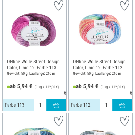
ONline Wolle Street Design
ONline Wolle Street Design
Color, Linie 12, Farbe 113
Color, Linie 12, Farbe 112
Gewicht: 50 g; Lauflänge: 210 m
Gewicht: 50 g; Lauflänge: 210 m
ab 5,94 €
ab 5,94 €
(1 kg = 132,00 €)
(1 kg = 132,00 €)
6,25 €
6,
Farbe 113
Farbe 112