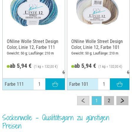
ONline Wolle Street Design
ONline Wolle Street Design
Color, Linie 12, Farbe 111
Color, Linie 12, Farbe 101
Gewicht: 50 g; Lauflänge: 210 m
Gewicht: 50 g; Lauflänge: 210 m
ab 5,94 €
ab 5,94 €
(1 kg = 132,00 €)
(1 kg = 132,00 €)
6,25 €
6,
Farbe 111
Farbe 101
1
2
Sockenwolle – Qualitätsgarn zu günstigen
Preisen