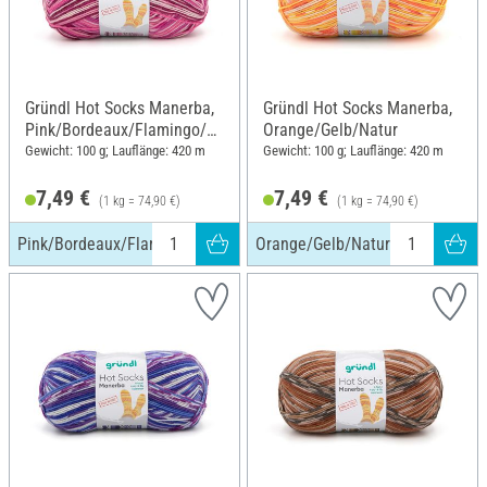
Gründl Hot Socks Manerba,
Gründl Hot Socks Manerba,
Pink/Bordeaux/Flamingo/N
Orange/Gelb/Natur
atur
Gewicht: 100 g; Lauflänge: 420 m
Gewicht: 100 g; Lauflänge: 420 m
7,49 €
7,49 €
(1 kg = 74,90 €)
(1 kg = 74,90 €)
Pink/Bordeaux/Flamingo/Natur
Orange/Gelb/Natur