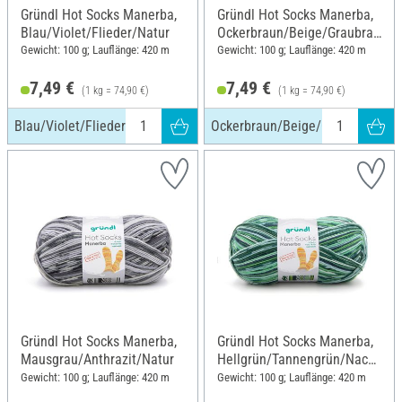
Gründl Hot Socks Manerba,
Gründl Hot Socks Manerba,
Blau/Violet/Flieder/Natur
Ockerbraun/Beige/Graubrau
n/Natur
Gewicht: 100 g; Lauflänge: 420 m
Gewicht: 100 g; Lauflänge: 420 m
7,49 €
7,49 €
(1 kg = 74,90 €)
(1 kg = 74,90 €)
Blau/Violet/Flieder/Natur
Ockerbraun/Beige/Graubraun/Na
Gründl Hot Socks Manerba,
Gründl Hot Socks Manerba,
Mausgrau/Anthrazit/Natur
Hellgrün/Tannengrün/Nacht
blau/Natur
Gewicht: 100 g; Lauflänge: 420 m
Gewicht: 100 g; Lauflänge: 420 m