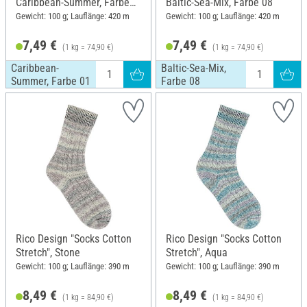
Caribbean-Summer, Farbe
Baltic-Sea-Mix, Farbe 08
01
Gewicht: 100 g; Lauflänge: 420 m
Gewicht: 100 g; Lauflänge: 420 m
7,49 €
7,49 €
(1 kg = 74,90 €)
(1 kg = 74,90 €)
Caribbean-
Baltic-Sea-Mix,
Summer, Farbe 01
Farbe 08
Rico Design "Socks Cotton
Rico Design "Socks Cotton
Stretch", Stone
Stretch", Aqua
Gewicht: 100 g; Lauflänge: 390 m
Gewicht: 100 g; Lauflänge: 390 m
8,49 €
8,49 €
(1 kg = 84,90 €)
(1 kg = 84,90 €)