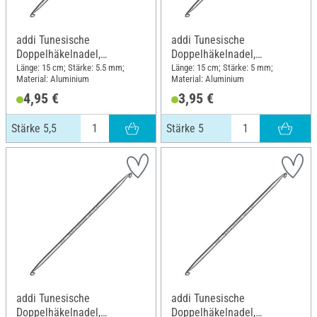
addi Tunesische
addi Tunesische
Doppelhäkelnadel,
Doppelhäkelnadel,
Aluminium, Stärke 5,5
Aluminium, Stärke 5
Länge: 15 cm; Stärke: 5.5 mm;
Länge: 15 cm; Stärke: 5 mm;
Material: Aluminium
Material: Aluminium
4,95 €
3,95 €
Stärke 5,5
Stärke 5
addi Tunesische
addi Tunesische
Doppelhäkelnadel,
Doppelhäkelnadel,