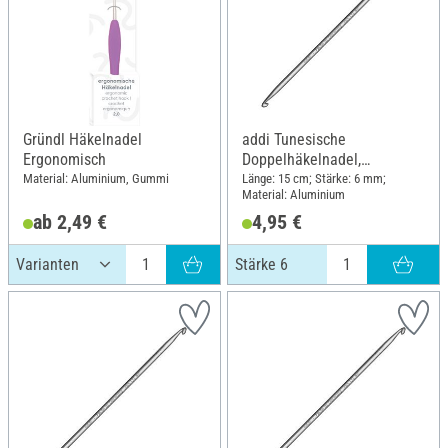
Gründl Häkelnadel
addi Tunesische
Ergonomisch
Doppelhäkelnadel,
Aluminium, Stärke 6
Material: Aluminium, Gummi
Länge: 15 cm; Stärke: 6 mm;
Material: Aluminium
ab 2,49 €
4,95 €
Stärke 6