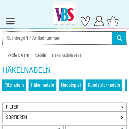
Wolle & Garn
Nadeln
Häkelnadeln
(47)
HÄKELNADELN
Filznadeln
Häkelnadeln
Nadelspiel
Rundstricknadeln
S
FILTER
SORTIEREN