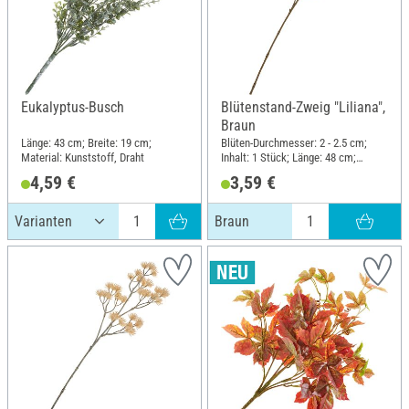
Eukalyptus-Busch
Blütenstand-Zweig "Liliana",
Braun
Länge: 43 cm; Breite: 19 cm;
Blüten-Durchmesser: 2 - 2.5 cm;
Material: Kunststoff, Draht
Inhalt: 1 Stück; Länge: 48 cm;
Breite: 13 cm; Material: Kunststoff,
4,59 €
3,59 €
Draht
Braun