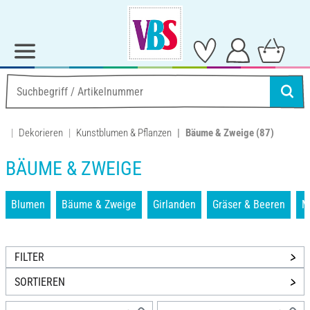
Dekorieren
Kunstblumen & Pflanzen
Bäume & Zweige
(87)
BÄUME & ZWEIGE
Blumen
Bäume & Zweige
Girlanden
Gräser & Beeren
M
FILTER
SORTIEREN