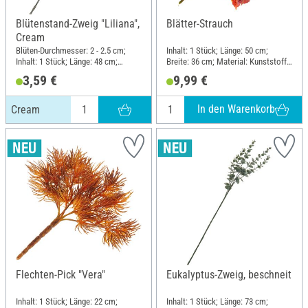
Blütenstand-Zweig "Liliana",
Blätter-Strauch
Cream
Blüten-Durchmesser: 2 - 2.5 cm;
Inhalt: 1 Stück; Länge: 50 cm;
Inhalt: 1 Stück; Länge: 48 cm;
Breite: 36 cm; Material: Kunststoff,
Breite: 13 cm; Material: Kunststoff,
Polyester (PES), Draht
3,59 €
9,99 €
Draht
In den Warenkorb
Cream
Flechten-Pick "Vera"
Eukalyptus-Zweig, beschneit
Inhalt: 1 Stück; Länge: 22 cm;
Inhalt: 1 Stück; Länge: 73 cm;