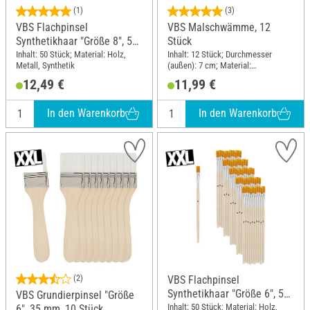
(1)
(3)
VBS Flachpinsel
VBS Malschwämme, 12
Synthetikhaar "Größe 8", 50
Stück
Stück
Inhalt: 50 Stück; Material: Holz,
Inhalt: 12 Stück; Durchmesser
Metall, Synthetik
(außen): 7 cm; Material:
Polyurethane (PU)
12,49 €
11,99 €
In den Warenkorb
In den Warenkorb
(2)
VBS Flachpinsel
Synthetikhaar "Größe 6", 50
VBS Grundierpinsel "Größe
Stück
Inhalt: 50 Stück; Material: Holz,
6", 35 mm, 10 Stück