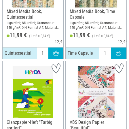
Mixed Media Book,
Mixed Media Book, Time
Quintessestial
Capsule
Ligninfrei; Säurefrei; Grammatur:
Ligninfrei; Säurefrei; Grammatur:
140 g/m²; DIN Format A4; Material:
140 g/m²; DIN Format A4; Material:
Papier
Papier
11,99 €
11,99 €
(1 m2 = 3,84 €)
(1 m2 = 3,84 €)
12,49 €
12,49
Quintessestial
Time Capsule
Glanzpapier-Heft "Farbig
VBS Design Papier
sortiert"
"Beautiful"