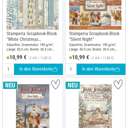
Stamperia Scrapbook-Block
Stamperia Scrapbook-Block
"White Christmas
"Silent Night"
Backgrounds"
Säurefrei; Grammatur: 190 g/m²;
Säurefrei; Grammatur: 190 g/m²;
Länge: 30.5 cm; Breite: 30.5 cm;
Länge: 30.5 cm; Breite: 30.5 cm;
Material: Papier
Material: Papier
10,99 €
10,99 €
(1 m2 = 11,82 €)
(1 m2 = 11,82 €)
In den Warenkorb
In den Warenkorb