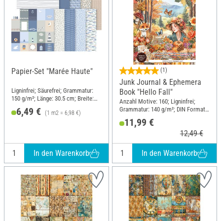
Papier-Set "Marée Haute"
(1)
Junk Journal & Ephemera
Ligninfrei; Säurefrei; Grammatur:
Book "Hello Fall"
150 g/m²; Länge: 30.5 cm; Breite:
Anzahl Motive: 160; Ligninfrei;
30.5 cm; Material: Papier
Grammatur: 140 g/m²; DIN Format
6,49 €
(1 m2 = 6,98 €)
A4; Material: Papier
11,99 €
12,49 €
In den Warenkorb
In den Warenkorb