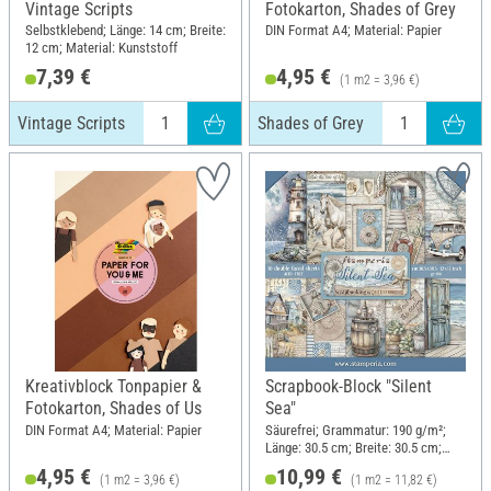
Vintage Scripts
Fotokarton, Shades of Grey
Selbstklebend; Länge: 14 cm; Breite:
DIN Format A4; Material: Papier
12 cm; Material: Kunststoff
7,39 €
4,95 €
(1 m2 = 3,96 €)
Vintage Scripts
Shades of Grey
Kreativblock Tonpapier &
Scrapbook-Block "Silent
Fotokarton, Shades of Us
Sea"
DIN Format A4; Material: Papier
Säurefrei; Grammatur: 190 g/m²;
Länge: 30.5 cm; Breite: 30.5 cm;
Material: Papier
4,95 €
10,99 €
(1 m2 = 3,96 €)
(1 m2 = 11,82 €)