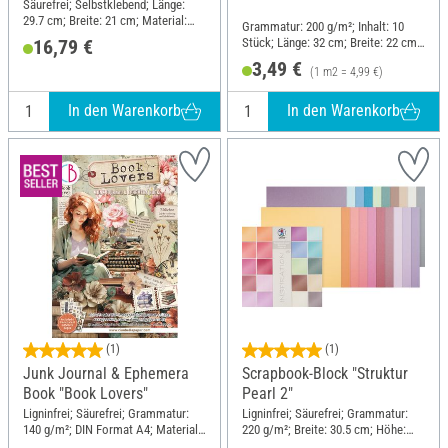
Säurefrei; Selbstklebend; Länge:
29.7 cm; Breite: 21 cm; Material:
Grammatur: 200 g/m²; Inhalt: 10
Papier
Stück; Länge: 32 cm; Breite: 22 cm;
16,79 €
Material: Karton
3,49 €
(1 m2 = 4,99 €)
In den Warenkorb
In den Warenkorb
(1)
(1)
Junk Journal & Ephemera
Scrapbook-Block "Struktur
Book "Book Lovers"
Pearl 2"
Ligninfrei; Säurefrei; Grammatur:
Ligninfrei; Säurefrei; Grammatur:
140 g/m²; DIN Format A4; Material:
220 g/m²; Breite: 30.5 cm; Höhe:
Papier
30.5 cm; Material: Papier