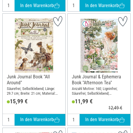
In den Warenkorb
In den Warenkorb
Junk Journal Book "All
Junk Journal & Ephemera
Around"
Book "Afternoon Tea"
Säurefrei; Selbstklebend; Länge:
Anzahl Motive: 160; Ligninfrei;
29.7 cm; Breite: 21 cm; Material:
Säurefrei; Selbstklebend;
Papier
Grammatur: 140 g/m²; DIN Format
15,99 €
11,99 €
A4; Material: Papier
12,49 €
In den Warenkorb
In den Warenkorb