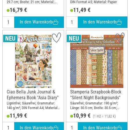
29.7 cm; Breite: 21 cm; Material:
DIN Format A5; Material: Papier
Papier
16,79 €
11,49 €
In den Warenkorb
In den Warenkorb
Ciao Bella Junk Journal &
Stamperia Scrapbook-Block
Ephemera Book "Asia Diary"
"Silent Night Backgrounds"
Ligninfrei; Säurefrei; Grammatur:
Säurefrei; Grammatur: 190 g/m²;
140 g/m²; DIN Format A4; Material:
Länge: 30.5 cm; Breite: 30.5 cm;
Papier
Material: Papier
11,99 €
10,99 €
(1 m2 = 11,82 €)
In den Warenkorb
In den Warenkorb