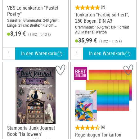
VBS Leinenkarton "Pastel
(2)
Poetry"
Tonkarton "Farbig sortiert",
Säurefrei; Grammatur: 240 g/m²;
250 Bogen, DIN A3
Länge: 21 cm; Breite: 14.8 cm;
Grammatur: 160 g/m²; DIN Format
Material: Papier
A3; Material: Karton
3,19 €
(1 m2 = 5,13 €)
35,99 €
(1 m2 = 1,15 €)
In den Warenkorb
In den Warenkorb
Stamperia Junk Journal
(6)
Book "Halloween"
Regenbogen Tonkarton