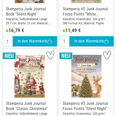
Stamperia Junk Journal
Stamperia A5 Junk Journal
Book "Silent Night"
Focus Points "White
Christmas"
Säurefrei; Selbstklebend; Länge:
Säurefrei; Grammatur: 220 g/m²;
29.7 cm; Breite: 21 cm; Material:
DIN Format A5; Material: Papier
Papier
16,79 €
11,49 €
In den Warenkorb
In den Warenkorb
Stamperia Junk Journal
Stamperia A5 Junk Journal
Book "Classic Christmas"
Focus Points "Silent Night"
Säurefrei; Selbstklebend; Länge:
Säurefrei; Grammatur: 220 g/m²;