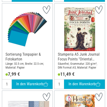
Sortierung Tonpapier &
Stamperia A5 Junk Journal
Fotokarton
Focus Points "Oriental
Garden"
Länge: 32.5 cm; Breite: 22.5 cm;
Säurefrei; Grammatur: 220 g/m²;
Material: Papier
DIN Format A5; Material: Papier
7,99 €
11,49 €
In den Warenkorb
In den Warenkorb