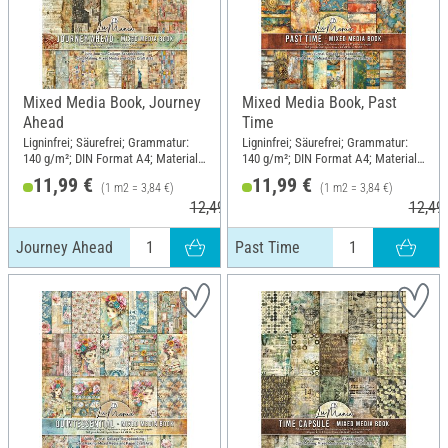
Mixed Media Book, Journey
Mixed Media Book, Past
Ahead
Time
Ligninfrei; Säurefrei; Grammatur:
Ligninfrei; Säurefrei; Grammatur:
140 g/m²; DIN Format A4; Material:
140 g/m²; DIN Format A4; Material:
Papier
Papier
11,99 €
11,99 €
(1 m2 = 3,84 €)
(1 m2 = 3,84 €)
12,49 €
12,49
Journey Ahead
Past Time