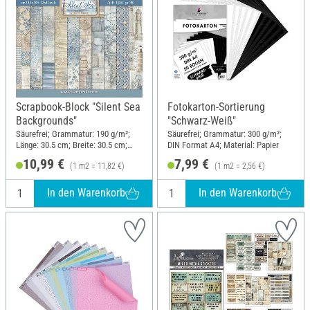
Scrapbook-Block "Silent Sea
Fotokarton-Sortierung
Backgrounds"
"Schwarz-Weiß"
Säurefrei; Grammatur: 190 g/m²;
Säurefrei; Grammatur: 300 g/m²;
Länge: 30.5 cm; Breite: 30.5 cm;
DIN Format A4; Material: Papier
Material: Papier
10,99 €
7,99 €
(1 m2 = 11,82 €)
(1 m2 = 2,56 €)
In den Warenkorb
In den Warenkorb