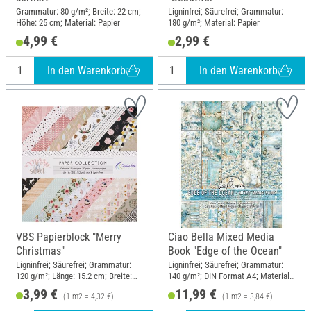
Grammatur: 80 g/m²; Breite: 22 cm;
Ligninfrei; Säurefrei; Grammatur:
Höhe: 25 cm; Material: Papier
180 g/m²; Material: Papier
4,99 €
2,99 €
In den Warenkorb
In den Warenkorb
VBS Papierblock "Merry
Ciao Bella Mixed Media
Christmas"
Book "Edge of the Ocean"
Ligninfrei; Säurefrei; Grammatur:
Ligninfrei; Säurefrei; Grammatur:
120 g/m²; Länge: 15.2 cm; Breite:
140 g/m²; DIN Format A4; Material:
15.2 cm; Material: Papier
Papier
3,99 €
11,99 €
(1 m2 = 4,32 €)
(1 m2 = 3,84 €)