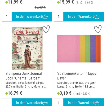
11,99 €
15,99 €
(1 m2 = 8,60 €)
12,49 €
In den Warenkorb
In den Warenkorb
Stamperia Junk Journal
VBS Leinenkarton "Happy
Book "Oriental Garden"
Days"
Säurefrei; Selbstklebend; Länge:
Säurefrei; Grammatur: 240 g/m²;
29.7 cm; Breite: 21 cm; Material:
Länge: 21 cm; Breite: 14.8 cm;
Papier
Material: Papier
16,79 €
3,19 €
(1 m2 = 5,13 €)
In den Warenkorb
In den Warenkorb