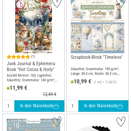
(1)
Scrapbook-Block "Timeless"
Junk Journal & Ephemera
Säurefrei; Grammatur: 190 g/m²;
Book "Hot Cocoa & Holly"
Länge: 30.5 cm; Breite: 30.5 cm;
Anzahl Motive: 160; Ligninfrei;
Material: Papier
Säurefrei; Grammatur: 140 g/m²;
10,99 €
(1 m2 = 11,82 €)
DIN Format A4; Material: Papier
11,99 €
12,49 €
In den Warenkorb
In den Warenkorb