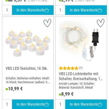
(1 m2 = 17,16 €)
(1 m2 = 13,91 €)
In den Warenkorb
In den Warenkorb
VBS LED-Teelichter, 16 Stk.
(1)
VBS LED-Lichterkette mit
Schalter; Batterien enthalten; Inhalt:
Schalter, Kreisschaltung, 10
16 Stück; Durchmesser (außen): 3.5
LEDs
Anzahl Lampen: 10; Schalter;
cm; Material: Kunststoff
Material: Kunststoff, Metall
10,99 €
8,99 €
In den Warenkorb
In den Warenkorb