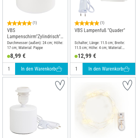
(1)
(1)
VBS
VBS Lampenfuß "Quader"
Lampenschirm"Zylindrisch",
Ø 24 cm
Durchmesser (außen): 24 cm; Höhe:
Schalter; Länge: 11.5 cm; Breite:
17 cm; Material: Pappe
11.5 cm; Höhe: 4 cm; Material:
Keramik
8,99 €
12,99 €
In den Warenkorb
In den Warenkorb