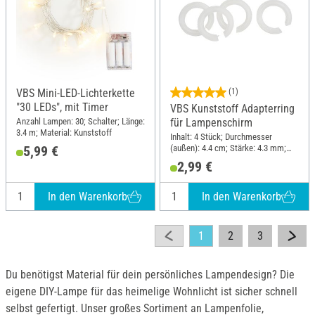
VBS Mini-LED-Lichterkette
(1)
"30 LEDs", mit Timer
VBS Kunststoff Adapterring
Anzahl Lampen: 30; Schalter; Länge:
für Lampenschirm
3.4 m; Material: Kunststoff
Inhalt: 4 Stück; Durchmesser
(außen): 4.4 cm; Stärke: 4.3 mm;
5,99 €
Material: Kunststoff
2,99 €
In den Warenkorb
In den Warenkorb
1
2
3
Du benötigst Material für dein persönliches Lampendesign? Die
eigene DIY-Lampe für das heimelige Wohnlicht ist sicher schnell
selbst gefertigt. Unser großes Sortiment an Lampenfolie,