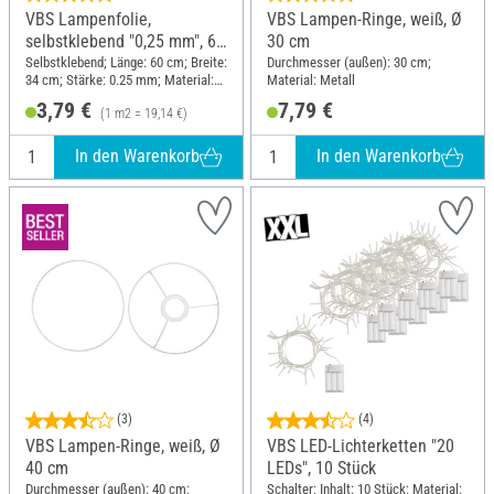
VBS Lampenfolie,
VBS Lampen-Ringe, weiß, Ø
selbstklebend "0,25 mm", 60
30 cm
x 34 cm
Selbstklebend; Länge: 60 cm; Breite:
Durchmesser (außen): 30 cm;
34 cm; Stärke: 0.25 mm; Material:
Material: Metall
Kunststoff
3,79 €
7,79 €
(1 m2 = 19,14 €)
In den Warenkorb
In den Warenkorb
(3)
(4)
VBS Lampen-Ringe, weiß, Ø
VBS LED-Lichterketten "20
40 cm
LEDs", 10 Stück
Durchmesser (außen): 40 cm;
Schalter; Inhalt: 10 Stück; Material: