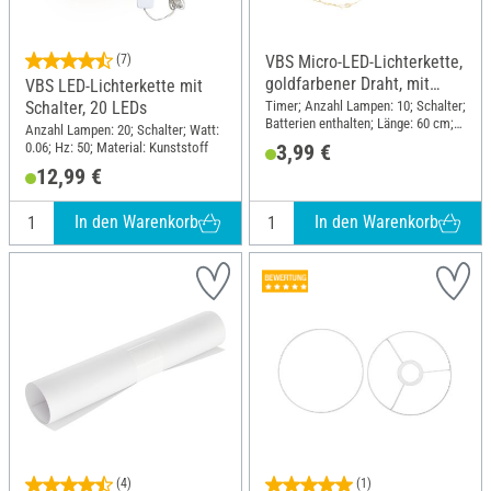
(7)
VBS Micro-LED-Lichterkette,
goldfarbener Draht, mit
VBS LED-Lichterkette mit
Timer 6/18 Std., 10 LEDs
Timer; Anzahl Lampen: 10; Schalter;
Schalter, 20 LEDs
Batterien enthalten; Länge: 60 cm;
Anzahl Lampen: 20; Schalter; Watt:
Material: Kunststoff, Draht
0.06; Hz: 50; Material: Kunststoff
3,99 €
12,99 €
In den Warenkorb
In den Warenkorb
(4)
(1)