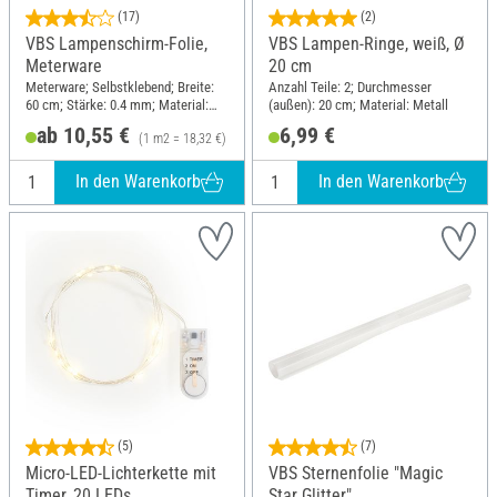
(17)
(2)
VBS Lampenschirm-Folie,
VBS Lampen-Ringe, weiß, Ø
Meterware
20 cm
Meterware; Selbstklebend; Breite:
Anzahl Teile: 2; Durchmesser
60 cm; Stärke: 0.4 mm; Material:
(außen): 20 cm; Material: Metall
Kunststoff
ab 10,55 €
6,99 €
(1 m2 = 18,32 €)
In den Warenkorb
In den Warenkorb
(5)
(7)
Micro-LED-Lichterkette mit
VBS Sternenfolie "Magic
Timer, 20 LEDs
Star Glitter"