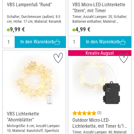
VBS Lampenfuß "Rund"
VBS Micro-LED-Lichterkette
"Stern", mit Timer
Schalter; Durchmesser (außen): 8.5
Timer; Anzahl Lampen: 20; Schalter;
cm; Höhe: 17 cm; Material: Keramik
Batterien enthalten; Material:
Kunststoff, Metall
9,99 €
4,99 €
In den Warenkorb
In den Warenkorb
Kreativ-August
(2)
VBS Lichterkette
"Ahornblätter"
Outdoor Micro-LED-
Lichterkette, mit Timer 6/18
Motivgröße: 6 cm; Anzahl Lampen:
10; Material: Kunststoff, Sperrholz
Std., 40 LEDs
Timer; Anzahl Lampen: 40; Material: