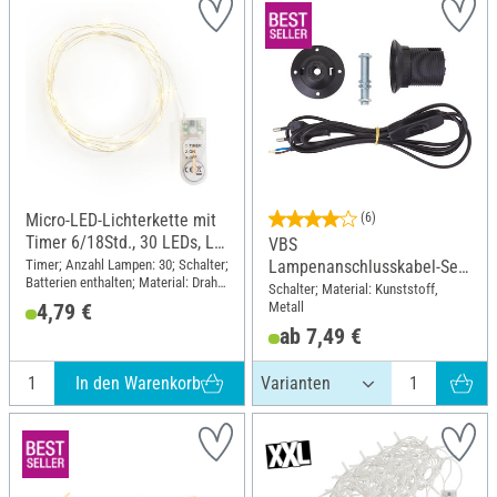
Micro-LED-Lichterkette mit
(6)
Timer 6/18Std., 30 LEDs, L
VBS
1,95 m
Timer; Anzahl Lampen: 30; Schalter;
Lampenanschlusskabel-Set
Batterien enthalten; Material: Draht
"E27"
Schalter; Material: Kunststoff,
Kunststoff
Metall
4,79 €
ab 7,49 €
In den Warenkorb