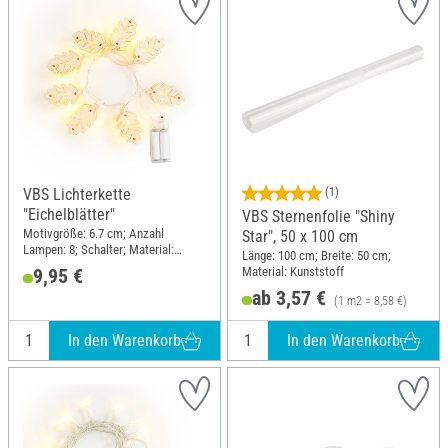
VBS Lichterkette
(1)
"Eichelblätter"
VBS Sternenfolie "Shiny
Motivgröße: 6.7 cm; Anzahl
Star", 50 x 100 cm
Lampen: 8; Schalter; Material:
Länge: 100 cm; Breite: 50 cm;
Kunststoff, Sperrholz
Material: Kunststoff
9,95 €
ab 3,57 €
(1 m2 = 8,58 €)
In den Warenkorb
In den Warenkorb