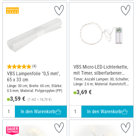
(4)
VBS Micro-LED-Lichterkette,
mit Timer, silberfarbener
VBS Lampenfolie "0,5 mm",
Draht, 30 LEDs
Timer; Anzahl Lampen: 30; Schalter;
65 x 33 cm
Länge: 2.6 m; Material: Kunststoff,
Länge: 33 cm; Breite: 65 cm; Stärke:
Draht
0.5 mm; Material: Polypropylen (PP)
3,69 €
3,59 €
(1 m2 = 16,70 €)
In den Warenkorb
In den Warenkorb