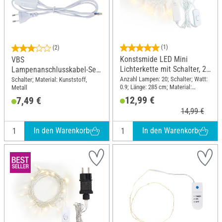
(1)
(2)
Konstsmide LED Mini
VBS
Lichterkette mit Schalter, 20
Lampenanschlusskabel-Set
warmweiße Dioden
"E14"
Anzahl Lampen: 20; Schalter; Watt:
Schalter; Material: Kunststoff,
0.9; Länge: 285 cm; Material:
Metall
Kunststoff, Metall
12,99 €
7,49 €
14,99 €
In den Warenkorb
In den Warenkorb