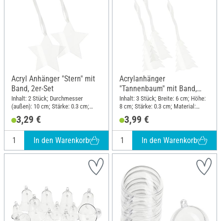
Acryl Anhänger "Stern" mit
Acrylanhänger
Band, 2er-Set
"Tannenbaum" mit Band,
3er-Set
Inhalt: 2 Stück; Durchmesser
Inhalt: 3 Stück; Breite: 6 cm; Höhe:
(außen): 10 cm; Stärke: 0.3 cm;
8 cm; Stärke: 0.3 cm; Material:
Material: Acryl
Acryl
3,29 €
3,99 €
In den Warenkorb
In den Warenkorb