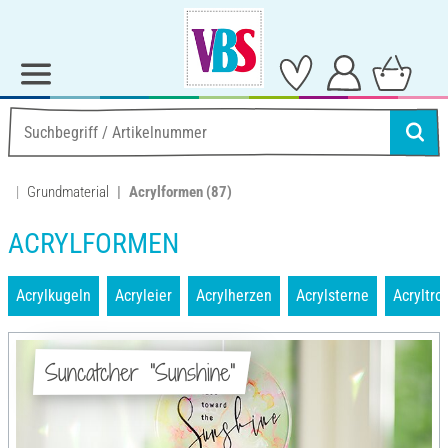
Grundmaterial
Acrylformen
(87)
ACRYLFORMEN
Acrylkugeln
Acryleier
Acrylherzen
Acrylsterne
Acryltro
Suncatcher "Sunshine"