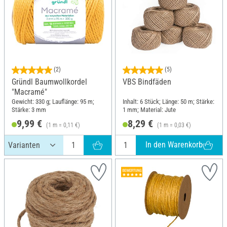
(2)
(5)
Gründl Baumwollkordel
VBS Bindfäden
"Macramé"
Gewicht: 330 g; Lauflänge: 95 m;
Inhalt: 6 Stück; Länge: 50 m; Stärke:
Stärke: 3 mm
1 mm; Material: Jute
9,99 €
8,29 €
(1 m = 0,11 €)
(1 m = 0,03 €)
In den Warenkorb