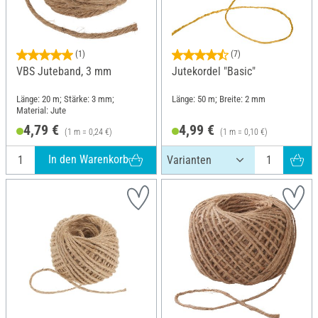
(1)
(7)
VBS Juteband, 3 mm
Jutekordel "Basic"
Länge: 20 m; Stärke: 3 mm;
Länge: 50 m; Breite: 2 mm
Material: Jute
4,79 €
4,99 €
(1 m = 0,24 €)
(1 m = 0,10 €)
In den Warenkorb