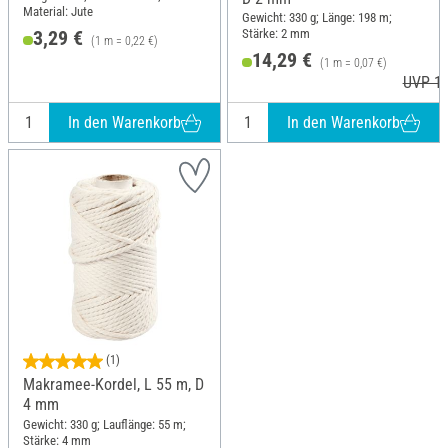
Material: Jute
Gewicht: 330 g; Länge: 198 m;
Stärke: 2 mm
3,29 €
(1 m = 0,22 €)
14,29 €
(1 m = 0,07 €)
UVP 16
In den Warenkorb
In den Warenkorb
(1)
Makramee-Kordel, L 55 m, D
4 mm
Gewicht: 330 g; Lauflänge: 55 m;
Stärke: 4 mm