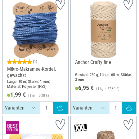
(1)
Anchor Crafty fine
Mikro-Makramee-Kordel,
Gewicht: 250 g; Länge: 65 m; Stärke:
gewachst
3 mm
Länge: 10 m; Stärke: 1 mm;
Material: Polyester (PES)
6,95 €
(1 kg = 27,80 €)
1,99 €
(1 m = 0,20 €)