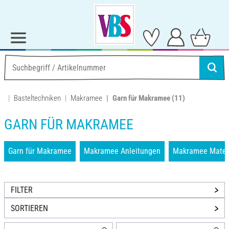
Basteltechniken
Makramee
Garn für Makramee
(11)
GARN FÜR MAKRAMEE
Garn für Makramee
Makramee Anleitungen
Makramee Mater
FILTER
SORTIEREN