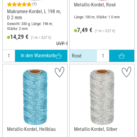
(1)
Metallic-Kordel, Rosé
Makramee-Kordel, L 198 m,
Länge: 100 m; Stärke: 1.5 mm
D 2 mm
Gewicht: 330 g; Länge: 198 m;
Stärke: 2 mm
7,49 €
(1 m = 0,07 €)
14,29 €
(1 m = 0,07 €)
UVP 16,64 €
In den Warenkorb
Rosé
Metallic-Kordel, Hellblau
Metallic-Kordel, Silber