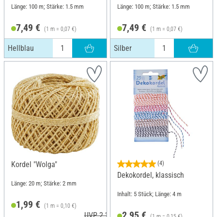
Länge: 100 m; Stärke: 1.5 mm
Länge: 100 m; Stärke: 1.5 mm
7,49 €
7,49 €
(1 m = 0,07 €)
(1 m = 0,07 €)
Hellblau
Silber
Kordel "Wolga"
(4)
Dekokordel, klassisch
Länge: 20 m; Stärke: 2 mm
Inhalt: 5 Stück; Länge: 4 m
1,99 €
(1 m = 0,10 €)
2,95 €
UVP 2,15 €
(1 m = 0,15 €)