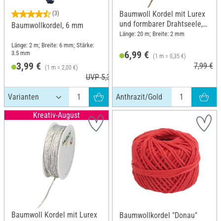
Baumwoll Kordel mit Lurex
(3)
und formbarer Drahtseele,
Baumwollkordel, 6 mm
Anthrazit/Gold
Länge: 20 m; Breite: 2 mm
Länge: 2 m; Breite: 6 mm; Stärke:
6,99 €
3.5 mm
(1 m = 0,35 €)
3,99 €
7,99 €
(1 m = 2,00 €)
UVP 5,35 €
Anthrazit/Gold
Kreativ-August
Baumwoll Kordel mit Lurex
Baumwollkordel "Donau"