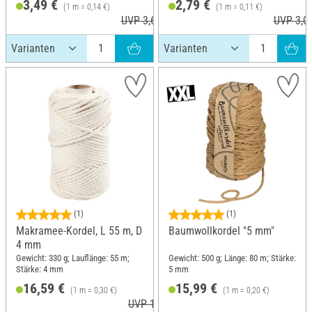
3,49 €
2,79 €
(1 m = 0,14 €)
(1 m = 0,11 €)
UVP 3,65 €
UVP 3,0
(1)
(1)
Makramee-Kordel, L 55 m, D
Baumwollkordel "5 mm"
4 mm
Gewicht: 330 g; Lauflänge: 55 m;
Gewicht: 500 g; Länge: 80 m; Stärke:
Stärke: 4 mm
5 mm
16,59 €
15,99 €
(1 m = 0,30 €)
(1 m = 0,20 €)
UVP 19,02 €