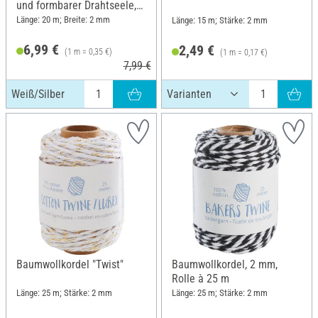
und formbarer Drahtseele,
Weiß/Silber
Länge: 20 m; Breite: 2 mm
Länge: 15 m; Stärke: 2 mm
6,99 €
2,49 €
(1 m = 0,35 €)
(1 m = 0,17 €)
7,99 €
Weiß/Silber
Baumwollkordel "Twist"
Baumwollkordel, 2 mm,
Rolle à 25 m
Länge: 25 m; Stärke: 2 mm
Länge: 25 m; Stärke: 2 mm