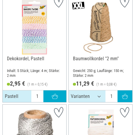
Dekokordel, Pastell
Baumwollkordel "2 mm"
Inhalt: 5 Stück; Länge: 4 m; Stärke:
Gewicht: 250 g; Lauflänge: 150 m;
2 mm
Stärke: 2 mm
2,95 €
11,29 €
(1 m = 0,15 €)
(1 m = 0,08 €)
Pastell