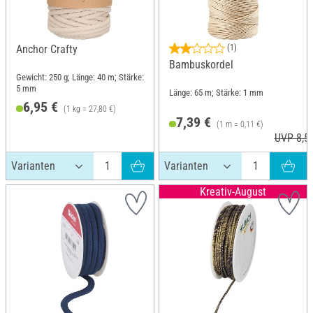
Anchor Crafty
(1)
Bambuskordel
Gewicht: 250 g; Länge: 40 m; Stärke:
5 mm
Länge: 65 m; Stärke: 1 mm
6,95 €
(1 kg = 27,80 €)
7,39 €
(1 m = 0,11 €)
UVP 8,5
Kreativ-August