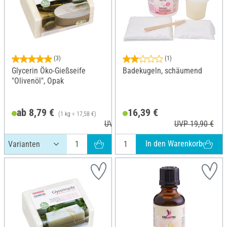
(3)
(1)
Glycerin Öko-Gießseife
Badekugeln, schäumend
"Olivenöl", Opak
ab 8,79 €
16,39 €
(1 kg = 17,58 €)
UVP 10,49 €
UVP 19,90 €
In den Warenkorb