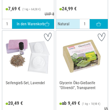
7,69 €
24,99 €
(1 kg = 64,08 €)
UVP 8,90 €
In den Warenkorb
Natural
Seifengieß-Set, Lavendel
Glycerin Öko-Gießseife
"Olivenöl", Transparent
20,49 €
ab 9,49 €
(1 kg = 18,98 €)
UVP