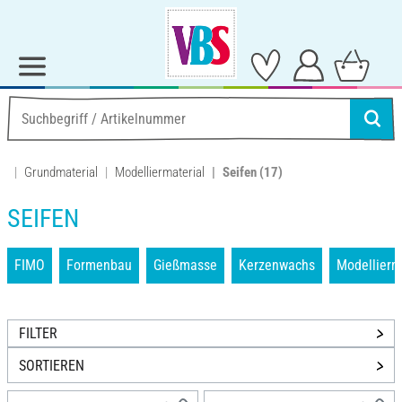
Grundmaterial
Modelliermaterial
Seifen
(17)
SEIFEN
FIMO
Formenbau
Gießmasse
Kerzenwachs
Modellier
FILTER
SORTIEREN