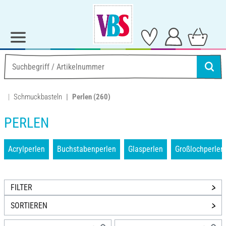
Schmuckbasteln
Perlen
(260)
PERLEN
Acrylperlen
Buchstabenperlen
Glasperlen
Großlochperlen
FILTER
SORTIEREN