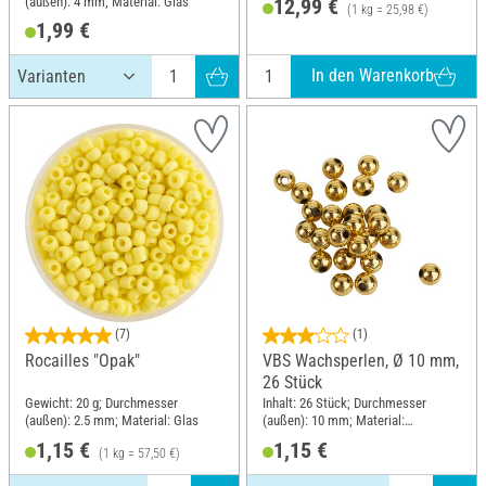
(außen): 4 mm; Material: Glas
12,99 €
(1 kg = 25,98 €)
1,99 €
In den Warenkorb
(7)
(1)
Rocailles "Opak"
VBS Wachsperlen, Ø 10 mm,
26 Stück
Gewicht: 20 g; Durchmesser
Inhalt: 26 Stück; Durchmesser
(außen): 2.5 mm; Material: Glas
(außen): 10 mm; Material:
Kunststoff
1,15 €
1,15 €
(1 kg = 57,50 €)