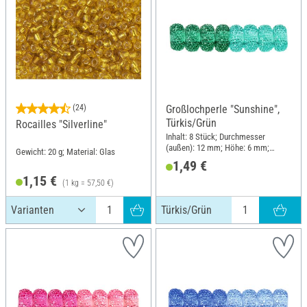
(24)
Großlochperle "Sunshine",
Türkis/Grün
Rocailles "Silverline"
Inhalt: 8 Stück; Durchmesser
(außen): 12 mm; Höhe: 6 mm;
Gewicht: 20 g; Material: Glas
Material: Kunststoff
1,49 €
1,15 €
(1 kg = 57,50 €)
Türkis/Grün