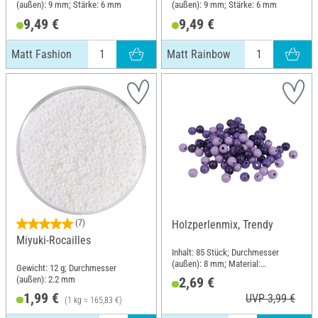
(außen): 9 mm; Stärke: 6 mm
(außen): 9 mm; Stärke: 6 mm
9,49 €
9,49 €
Matt Fashion
Matt Rainbow
(7)
Holzperlenmix, Trendy
Miyuki-Rocailles
Inhalt: 85 Stück; Durchmesser
(außen): 8 mm; Material:
Gewicht: 12 g; Durchmesser
Buchenholz
(außen): 2.2 mm
2,69 €
1,99 €
UVP 3,99 €
(1 kg = 165,83 €)