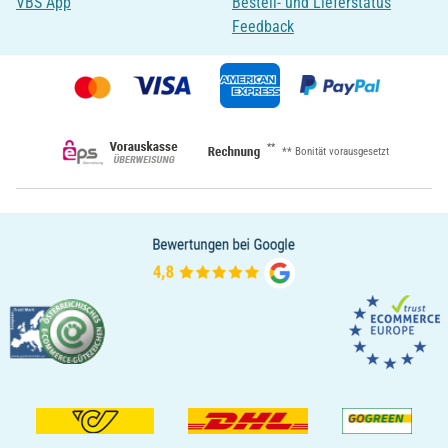
VBS App
Bestell- und Lieferstatus
Feedback
**
** Bonität vorausgesetzt