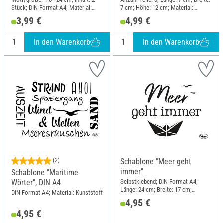
Stück; DIN Format A4; Material:
7 cm; Höhe: 12 cm; Material:
Polyester (PES)
Polyester (PES)
3,99 €
4,99 €
In den Warenkorb
In den Warenkorb
(2)
Schablone "Meer geht
immer"
Schablone "Maritime
Selbstklebend; DIN Format A4;
Wörter", DIN A4
Länge: 24 cm; Breite: 17 cm;
DIN Format A4; Material: Kunststoff
Material: Polyethylentherephthalat
4,95 €
(PET)
4,95 €