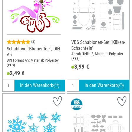
(2)
VBS Schablonen-Set "Küken-
Schachteln"
Schablone "Blumenfee", DIN
Anzahl Teile: 2; Material: Polyester
A5
(PES)
DIN Format A5; Material: Polyester
(PES)
3,99 €
2,49 €
In den Warenkorb
In den Warenkorb