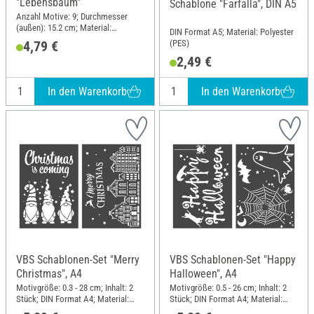
"Lebensbaum"
Schablone "Farfalla", DIN A5
Anzahl Motive: 9; Durchmesser
(außen): 15.2 cm; Material:
DIN Format A5; Material: Polyester
Polyethylentherephthalat (PET)
(PES)
4,79 €
2,49 €
In den Warenkorb
In den Warenkorb
VBS Schablonen-Set "Merry
VBS Schablonen-Set "Happy
Christmas", A4
Halloween", A4
Motivgröße: 0.3 - 28 cm; Inhalt: 2
Motivgröße: 0.5 - 26 cm; Inhalt: 2
Stück; DIN Format A4; Material:
Stück; DIN Format A4; Material:
Polyester (PES)
Polyester (PES)