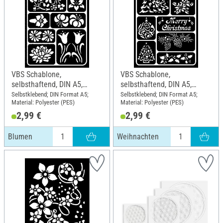
VBS Schablone,
VBS Schablone,
selbsthaftend, DIN A5,
selbsthaftend, DIN A5,
Blumen
Weihnachten
Selbstklebend; DIN Format A5;
Selbstklebend; DIN Format A5;
Material: Polyester (PES)
Material: Polyester (PES)
2,99 €
2,99 €
Blumen
Weihnachten