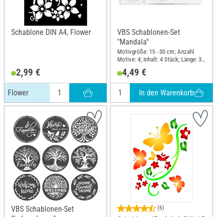
Schablone DIN A4, Flower
VBS Schablonen-Set
"Mandala"
Motivgröße: 15 - 30 cm; Anzahl
Motive: 4; Inhalt: 4 Stück; Länge: 30
cm; Breite: 30 cm; Material:
2,99 €
4,49 €
Polyethylentherephthalat (PET)
In den Warenkorb
Flower
VBS Schablonen-Set
(6)