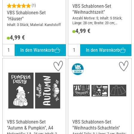
(1)
VBS Schablonen-Set
"Weihnachtszeit"
VBS Schablonen-Set
Anzahl Motive: 5; Inhalt: 5 Stück;
"Häuser"
Länge: 28 cm; Breite: 20 cm;
Inhalt: 3 Stück; Material: Kunststoff
Material: Kunststoff
4,99 €
4,99 €
In den Warenkorb
In den Warenkorb
VBS Schablonen-Set
VBS Schablonen-Set
"Autumn & Pumpkin", A4
"Weihnachts-Schachteln"
Motivgröße: 1.8 - 24 cm; Inhalt: 2
Anzahl Teile: 3; Länge: 7 cm; Breite: