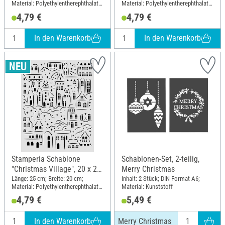
Material: Polyethylentherephthalat
Material: Polyethylentherephthalat
(PET)
(PET)
4,79 €
4,79 €
In den Warenkorb
In den Warenkorb
Stamperia Schablone
Schablonen-Set, 2-teilig,
"Christmas Village", 20 x 25
Merry Christmas
cm
Länge: 25 cm; Breite: 20 cm;
Inhalt: 2 Stück; DIN Format A6;
Material: Polyethylentherephthalat
Material: Kunststoff
(PET)
4,79 €
5,49 €
In den Warenkorb
Merry Christmas