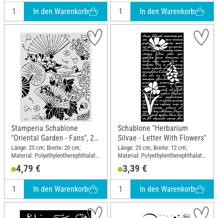
In den Warenkorb
In den Warenkorb
Stamperia Schablone
Schablone "Herbarium
"Oriental Garden - Fans", 20
Silvae - Letter With Flowers"
x 25 cm
Länge: 25 cm; Breite: 20 cm;
Länge: 25 cm; Breite: 12 cm;
Material: Polyethylentherephthalat
Material: Polyethylentherephthalat
(PET)
(PET)
4,79 €
3,39 €
In den Warenkorb
In den Warenkorb