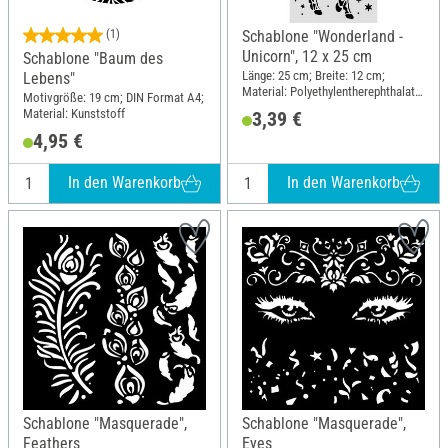
(1)
Schablone "Wonderland -
Unicorn", 12 x 25 cm
Schablone "Baum des
Länge: 25 cm; Breite: 12 cm;
Lebens"
Material: Polyethylentherephthalat
Motivgröße: 19 cm; DIN Format A4;
(PET)
Material: Kunststoff
3,39 €
4,95 €
In den Warenkorb
In den Warenkorb
Schablone "Masquerade",
Schablone "Masquerade",
Feathers
Eyes