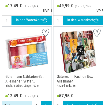
17,49 €
49,99 €
(1 m = 0,02 €)
(1 m = 0,03 €)
UVP 18,50 €
UVP 56
In den Warenkorb
In den Warenkorb
Gütermann Nähfaden-Set
Gütermann Fashion Box
Allesnäher "Water
Allesnäher
Repellent"
Inhalt: 4 Stück; Länge: 100 m
Anzahl Teile: 66
12,49 €
57,95 €
(1 m = 0,03 €)