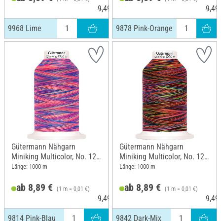
9,49 €
9,49
9968 Lime
9878 Pink-Orange
Gütermann Nähgarn
Gütermann Nähgarn
Miniking Multicolor, No. 120,
Miniking Multicolor, No. 120,
9814 Pink-Blau
9842 Dark-Mix
Länge: 1000 m
Länge: 1000 m
ab 8,89 €
ab 8,89 €
(1 m = 0,01 €)
(1 m = 0,01 €)
9,49 €
9,49
9814 Pink-Blau
9842 Dark-Mix