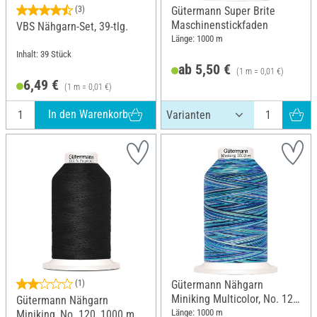
(3)
Gütermann Super Brite
Maschinenstickfaden
VBS Nähgarn-Set, 39-tlg.
Länge: 1000 m
Inhalt: 39 Stück
ab 5,50 €
(1 m = 0,01 €)
6,49 €
(1 m = 0,01 €)
In den Warenkorb
(1)
Gütermann Nähgarn
Miniking Multicolor, No. 120,
Gütermann Nähgarn
9957 Blau
Länge: 1000 m
Miniking, No. 120, 1000 m