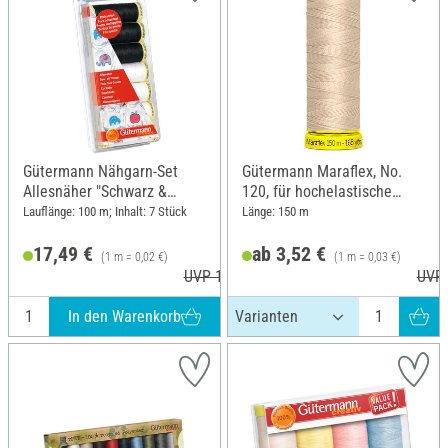
Gütermann Nähgarn-Set
Gütermann Maraflex, No.
Allesnäher "Schwarz &
120, für hochelastische
Weiß"
Nähte
Lauflänge: 100 m; Inhalt: 7 Stück
Länge: 150 m
17,49 €
ab 3,52 €
(1 m = 0,02 €)
(1 m = 0,03 €)
UVP 18,50 €
UVP 
In den Warenkorb