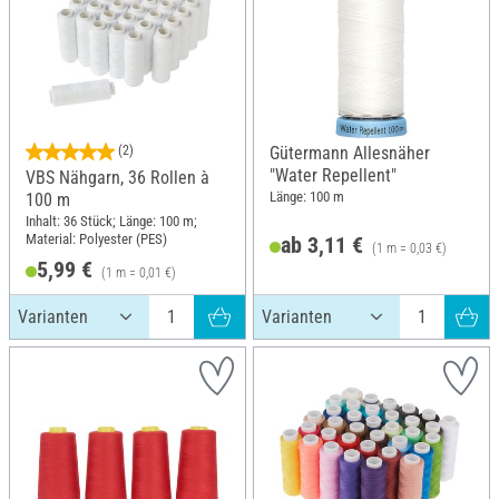
(2)
Gütermann Allesnäher
"Water Repellent"
VBS Nähgarn, 36 Rollen à
Länge: 100 m
100 m
Inhalt: 36 Stück; Länge: 100 m;
Material: Polyester (PES)
ab 3,11 €
(1 m = 0,03 €)
5,99 €
(1 m = 0,01 €)