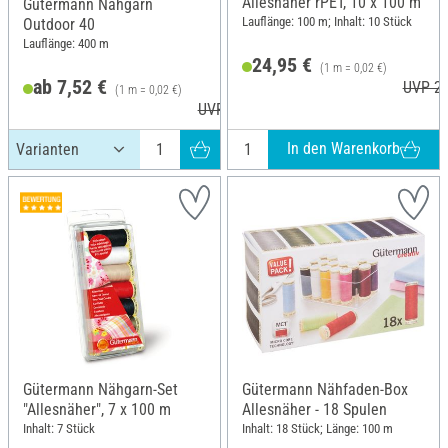
Allesnäher rPET, 10 x 100 m
Gütermann Nähgarn
Lauflänge: 100 m; Inhalt: 10 Stück
Outdoor 40
Lauflänge: 400 m
24,95 €
(1 m = 0,02 €)
ab 7,52 €
UVP 26
(1 m = 0,02 €)
UVP 9,10 €
In den Warenkorb
Gütermann Nähgarn-Set
Gütermann Nähfaden-Box
"Allesnäher", 7 x 100 m
Allesnäher - 18 Spulen
Inhalt: 7 Stück
Inhalt: 18 Stück; Länge: 100 m