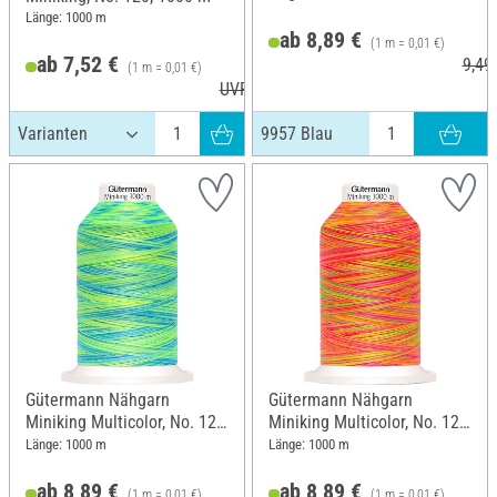
Länge: 1000 m
ab 8,89 €
(1 m = 0,01 €)
ab 7,52 €
9,49
(1 m = 0,01 €)
UVP 9,10 €
9957 Blau
Gütermann Nähgarn
Gütermann Nähgarn
Miniking Multicolor, No. 120,
Miniking Multicolor, No. 120,
9968 Lime
9878 Pink-Orange
Länge: 1000 m
Länge: 1000 m
ab 8,89 €
ab 8,89 €
(1 m = 0,01 €)
(1 m = 0,01 €)