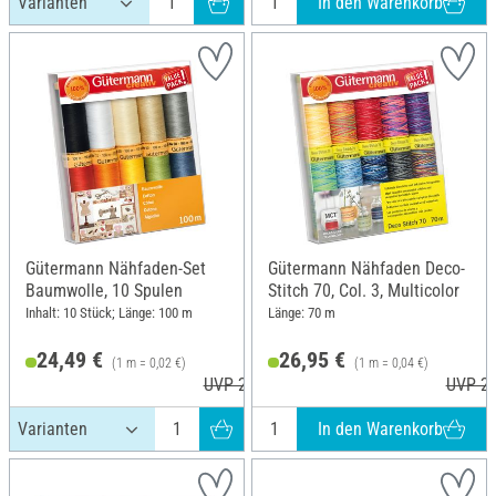
In den Warenkorb
Gütermann Nähfaden-Set
Gütermann Nähfaden Deco-
Baumwolle, 10 Spulen
Stitch 70, Col. 3, Multicolor
Inhalt: 10 Stück; Länge: 100 m
Länge: 70 m
24,49 €
26,95 €
(1 m = 0,02 €)
(1 m = 0,04 €)
UVP 27,40 €
UVP 29
In den Warenkorb