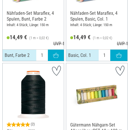
Nähfaden-Set Maraflex, 4
Nähfaden-Set Maraflex, 4
Spulen, Bunt, Farbe 2
Spulen, Basic, Col. 1
Inhalt: 4 Stück; Länge: 150 m
Inhalt: 4 Stück; Länge: 150 m
14,49 €
14,49 €
(1 m = 0,02 €)
(1 m = 0,02 €)
UVP 15,70 €
UVP 15
Bunt, Farbe 2
Basic, Col. 1
(2)
Gütermann Nähgarn-Set