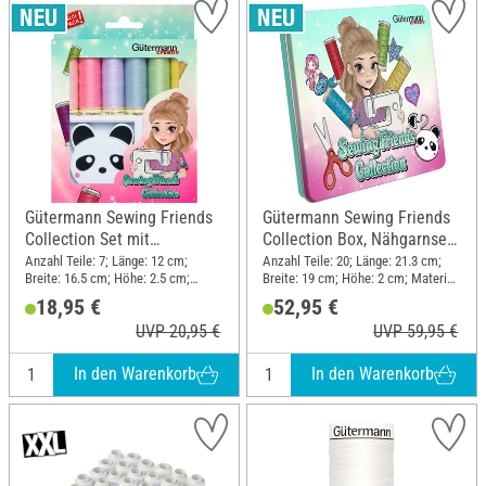
Gütermann Sewing Friends
Gütermann Sewing Friends
Collection Set mit
Collection Box, Nähgarnset
Rollmaßband Panda
15 x 100 m, inkl. Zugehör
Anzahl Teile: 7; Länge: 12 cm;
Anzahl Teile: 20; Länge: 21.3 cm;
Breite: 16.5 cm; Höhe: 2.5 cm;
Breite: 19 cm; Höhe: 2 cm; Material:
Material: Polyester (PES),
Polyester (PES), Metall, Kunststoff
18,95 €
52,95 €
Kunststoff
UVP 20,95 €
UVP 59,95 €
In den Warenkorb
In den Warenkorb