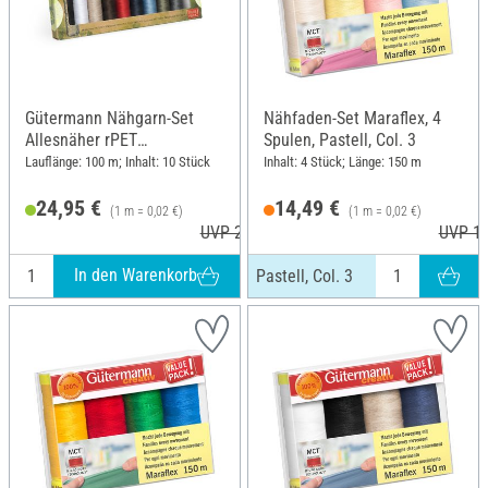
Gütermann Nähgarn-Set
Nähfaden-Set Maraflex, 4
Allesnäher rPET
Spulen, Pastell, Col. 3
Basicfarben, 10 x 100 m
Lauflänge: 100 m; Inhalt: 10 Stück
Inhalt: 4 Stück; Länge: 150 m
24,95 €
14,49 €
(1 m = 0,02 €)
(1 m = 0,02 €)
UVP 26,80 €
UVP 15
In den Warenkorb
Pastell, Col. 3