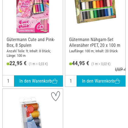
Gütermann Cute and Pink-
Gütermann Nähgarn-Set
Box, 8 Spulen
Allesnäher rPET, 20 x 100 m
Anzahl Teile: 9; Inhalt: 8 Stück;
Lauflänge: 100 m; Inhalt: 20 Stück
Länge: 100 m
22,95 €
44,95 €
(1 m = 0,03 €)
(1 m = 0,02 €)
UVP 46
In den Warenkorb
In den Warenkorb