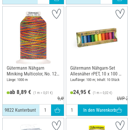
Gütermann Nähgarn
Gütermann Nähgarn-Set
Miniking Multicolor, No. 120,
Allesnäher rPET, 10 x 100 m,
9822 Kunterbunt
Basic
Länge: 1000 m
Lauflänge: 100 m; Inhalt: 10 Stück
ab 8,89 €
24,95 €
(1 m = 0,01 €)
(1 m = 0,02 €)
9,49 €
UVP 26
In den Warenkorb
9822 Kunterbunt