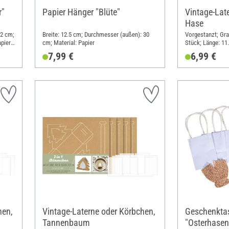
r"
Papier Hänger "Blüte"
Vintage-Lat
Hase
12 cm;
Breite: 12.5 cm; Durchmesser (außen): 30
Vorgestanzt; Gra
pier,
cm; Material: Papier
Stück; Länge: 11
13 cm; Material: 
7,99 €
6,99 €
hen,
Vintage-Laterne oder Körbchen,
Geschenkta
Tannenbaum
"Osterhasen