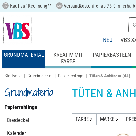
Kauf auf Rechnung**
Versandkostenfrei ab 75 € innerhalb
NEU
VBS X
GRUNDMATERIAL
KREATIV MIT
PAPIERBASTELN
FARBE
Startseite
Grundmaterial
Papierrohlinge
Tüten & Anhänger
(44)
Grundmaterial
TÜTEN & AN
Papierrohlinge
FARBE
MARKE
PREI
Bierdeckel
Kalender