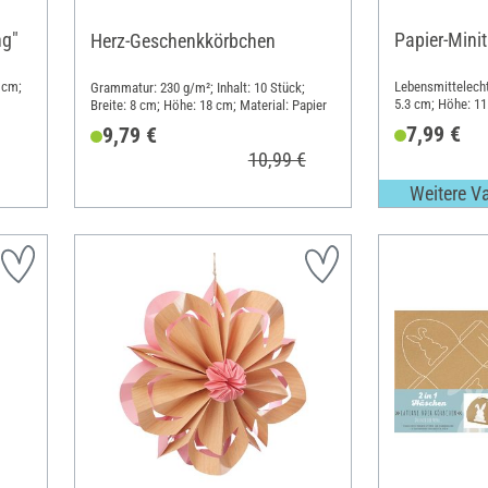
ng"
Papier-Minit
Herz-Geschenkkörbchen
 cm;
Lebensmittelecht;
Grammatur: 230 g/m²; Inhalt: 10 Stück;
5.3 cm; Höhe: 11
Breite: 8 cm; Höhe: 18 cm; Material: Papier
7,99 €
9,79 €
10,99 €
Weitere V