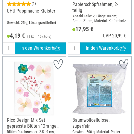
(1)
Papierschöpfrahmen, 2-
teilig
UHU Pappmachè Kleister
Anzahl Teile: 2; Länge: 30 cm;
Breite: 21 cm; Material: Kiefernholz
Gewicht: 25 g; Lösungsmittelfrei
17,95 €
4,19 €
UVP 20,99 €
(1 kg = 167,60 €)
In den Warenkorb
In den Warenkorb
Rico Design Mix Set
Baumwollcellulose,
gepresste Blüten "Orange
superfein
Türkis"
Blüten-Durchmesser: 2.5 - 9 cm;
Gewicht: 500 g; Material: Papier