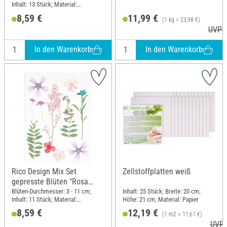
Inhalt: 13 Stück; Material:
Naturmaterial
8,59 €
11,99 €
(1 kg = 23,98 €)
UVP 1
In den Warenkorb
In den Warenkorb
Rico Design Mix Set
Zellstoffplatten weiß
gepresste Blüten "Rosa
Violett"
Blüten-Durchmesser: 3 - 11 cm;
Inhalt: 25 Stück; Breite: 20 cm;
Inhalt: 11 Stück; Material:
Höhe: 21 cm; Material: Papier
Naturmaterial
8,59 €
12,19 €
(1 m2 = 11,61 €)
UVP 