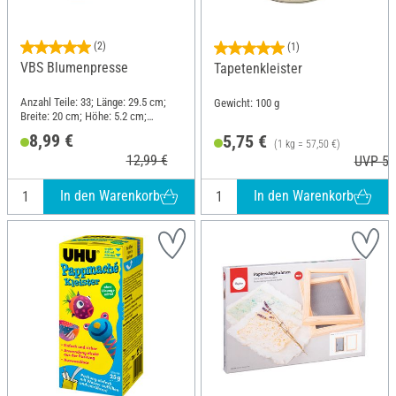
(2)
(1)
VBS Blumenpresse
Tapetenkleister
Anzahl Teile: 33; Länge: 29.5 cm;
Gewicht: 100 g
Breite: 20 cm; Höhe: 5.2 cm;
Material: Holz
8,99 €
5,75 €
(1 kg = 57,50 €)
12,99 €
UVP 5,
In den Warenkorb
In den Warenkorb