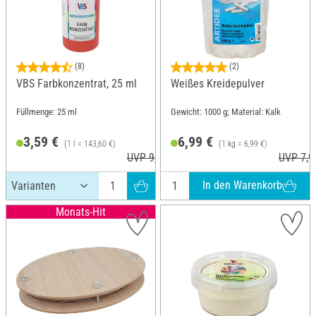
(8)
(2)
VBS Farbkonzentrat, 25 ml
Weißes Kreidepulver
Füllmenge: 25 ml
Gewicht: 1000 g; Material: Kalk
3,59 €
6,99 €
(1 l = 143,60 €)
(1 kg = 6,99 €)
UVP 9,45 €
UVP 7,9
In den Warenkorb
Monats-Hit