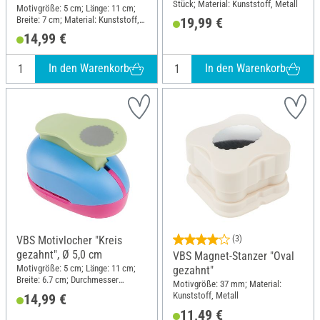
Stück; Material: Kunststoff, Metall
Motivgröße: 5 cm; Länge: 11 cm;
Breite: 7 cm; Material: Kunststoff,
19,99 €
Metall
14,99 €
In den Warenkorb
In den Warenkorb
VBS Motivlocher "Kreis
(3)
gezahnt", Ø 5,0 cm
VBS Magnet-Stanzer "Oval
Motivgröße: 5 cm; Länge: 11 cm;
gezahnt"
Breite: 6.7 cm; Durchmesser
Motivgröße: 37 mm; Material:
(außen): 5 cm; Material: Kunststoff,
Kunststoff, Metall
14,99 €
Metall
11,49 €