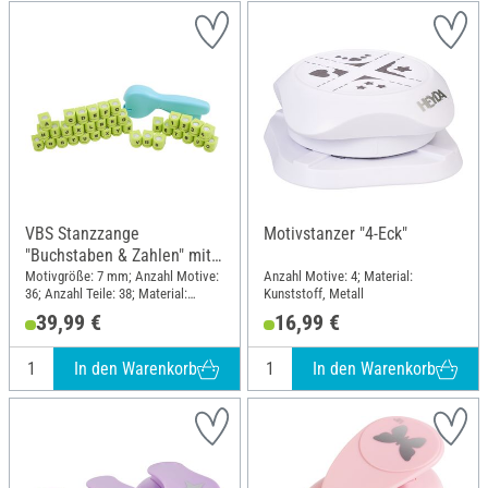
VBS Stanzzange
Motivstanzer "4-Eck"
"Buchstaben & Zahlen" mit
36 Motivlochern
Motivgröße: 7 mm; Anzahl Motive:
Anzahl Motive: 4; Material:
36; Anzahl Teile: 38; Material:
Kunststoff, Metall
Kunststoff, Metall
39,99 €
16,99 €
In den Warenkorb
In den Warenkorb