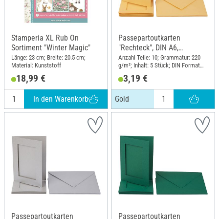
Stamperia XL Rub On
Passepartoutkarten
Sortiment "Winter Magic"
"Rechteck", DIN A6,
220g/m², 10-tlg., Gold
Länge: 23 cm; Breite: 20.5 cm;
Anzahl Teile: 10; Grammatur: 220
Material: Kunststoff
g/m²; Inhalt: 5 Stück; DIN Format
A6
18,99 €
3,19 €
In den Warenkorb
Gold
Passepartoutkarten
Passepartoutkarten