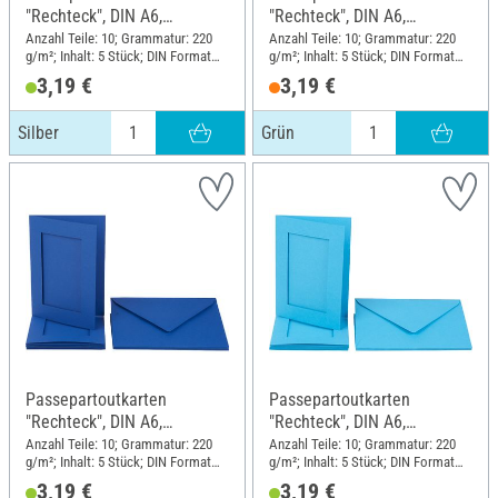
"Rechteck", DIN A6,
"Rechteck", DIN A6,
220g/m², 10-tlg., Silber
220g/m², 10-tlg., Grün
Anzahl Teile: 10; Grammatur: 220
Anzahl Teile: 10; Grammatur: 220
g/m²; Inhalt: 5 Stück; DIN Format
g/m²; Inhalt: 5 Stück; DIN Format
A6
A6
3,19 €
3,19 €
Silber
Grün
Passepartoutkarten
Passepartoutkarten
"Rechteck", DIN A6,
"Rechteck", DIN A6,
220g/m², 10-tlg., Blau
220g/m², 10-tlg.,
Anzahl Teile: 10; Grammatur: 220
Anzahl Teile: 10; Grammatur: 220
g/m²; Inhalt: 5 Stück; DIN Format
g/m²; Inhalt: 5 Stück; DIN Format
Himmelblau
A6
A6
3,19 €
3,19 €