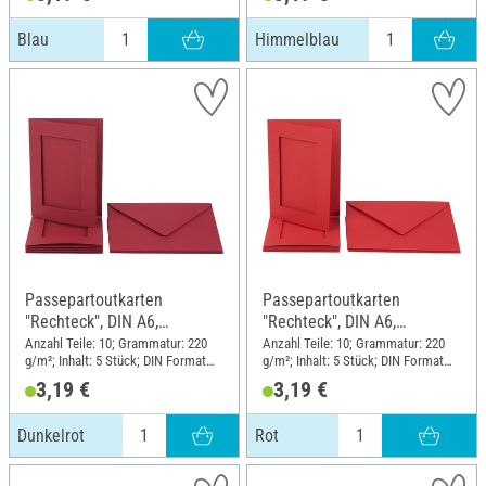
Blau
Himmelblau
Passepartoutkarten
Passepartoutkarten
"Rechteck", DIN A6,
"Rechteck", DIN A6,
220g/m², 10-tlg., Dunkelrot
220g/m², 10-tlg., Rot
Anzahl Teile: 10; Grammatur: 220
Anzahl Teile: 10; Grammatur: 220
g/m²; Inhalt: 5 Stück; DIN Format
g/m²; Inhalt: 5 Stück; DIN Format
A6
A6
3,19 €
3,19 €
Dunkelrot
Rot