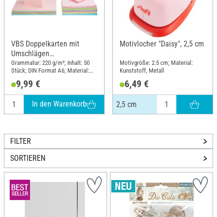
VBS Doppelkarten mit
Motivlocher "Daisy", 2,5 cm
Umschlägen
"Pastellfarben", 50 Stück
Grammatur: 220 g/m²; Inhalt: 50
Motivgröße: 2.5 cm; Material:
Stück; DIN Format A6; Material:
Kunststoff, Metall
Papier
9,99 €
6,49 €
In den Warenkorb
2,5 cm
FILTER
SORTIEREN