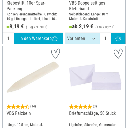
Klebestift, 10er Spar-
VBS Doppelseitiges
Packung
Klebeband
Konservierungsmittelfrei; Gewicht:
Selbstklebend; Länge: 10 m;
10 g; Lösungsmittelfrei; Inhalt: 10
Material: Kunststoff
Stück
9,19 €
ab 2,19 €
(1 kg = 91,90 €)
(1 m = 0,22 €)
In den Warenkorb
(14)
(3)
VBS Falzbein
Briefumschläge, 50 Stück
Länge: 12.5 cm; Material:
Ligninfrei; Säurefrei; Grammatur: