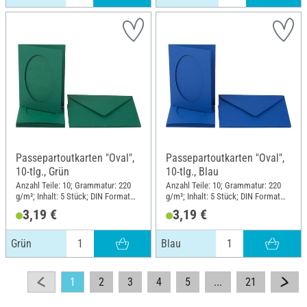
Passepartoutkarten "Oval",
Passepartoutkarten "Oval",
10-tlg., Grün
10-tlg., Blau
Anzahl Teile: 10; Grammatur: 220
Anzahl Teile: 10; Grammatur: 220
g/m²; Inhalt: 5 Stück; DIN Format
g/m²; Inhalt: 5 Stück; DIN Format
A6; Material: Papier
A6; Material: Papier
3,19 €
3,19 €
Grün
Blau
1
2
3
4
5
...
21