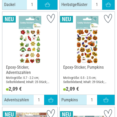
Dackel
Herbstgeflüster
Epoxy-Sticker,
Epoxy-Sticker, Pumpkins
Adventszahlen
Motivgröße: 0.7 - 2.2 cm;
Motivgröße: 0.5 - 2.5 cm;
Selbstklebend; Inhalt: 25 Stück;
Selbstklebend; Inhalt: 29 Stück;
Länge: 12 cm; Breite: 7.5 cm;
Länge: 12 cm; Breite: 7.5 cm;
2,09 €
2,09 €
Material: Kunstharz
Material: Kunstharz
Adventszahlen
Pumpkins