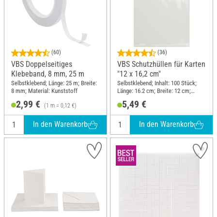
(60)
(36)
VBS Doppelseitiges
VBS Schutzhüllen für Karten
Klebeband, 8 mm, 25 m
"12 x 16,2 cm"
Selbstklebend; Länge: 25 m; Breite:
Selbstklebend; Inhalt: 100 Stück;
8 mm; Material: Kunststoff
Länge: 16.2 cm; Breite: 12 cm;
Material: Polyethylentherephthalat
2,99 €
5,49 €
(1 m = 0,12 €)
(PET)
In den Warenkorb
In den Warenkorb