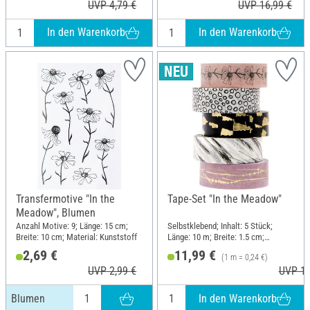
UVP 4,79 €
UVP 16,99 €
In den Warenkorb
In den Warenkorb
Transfermotive "In the
Tape-Set "In the Meadow"
Meadow", Blumen
Anzahl Motive: 9; Länge: 15 cm;
Selbstklebend; Inhalt: 5 Stück;
Breite: 10 cm; Material: Kunststoff
Länge: 10 m; Breite: 1.5 cm;
Material: Papier
2,69 €
11,99 €
(1 m = 0,24 €)
UVP 2,99 €
UVP 12
In den Warenkorb
Blumen