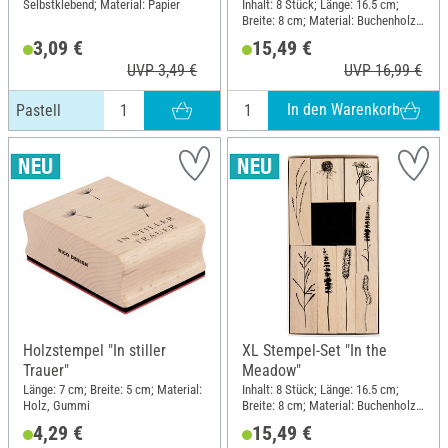
Selbstklebend; Material: Papier
Inhalt: 8 Stück; Länge: 16.5 cm;
Breite: 8 cm; Material: Buchenholz,
Polyethylen (PE)
3,09 €
15,49 €
UVP 3,49 €
UVP 16,99 €
In den Warenkorb
Pastell
Holzstempel "In stiller
XL Stempel-Set "In the
Trauer"
Meadow"
Länge: 7 cm; Breite: 5 cm; Material:
Inhalt: 8 Stück; Länge: 16.5 cm;
Holz, Gummi
Breite: 8 cm; Material: Buchenholz,
Polyethylen (PE)
4,29 €
15,49 €