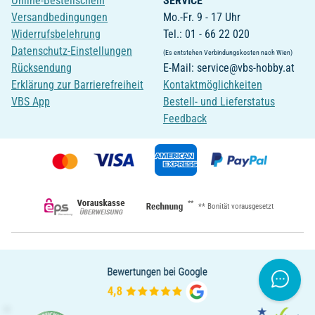
Online-Bestellschein
SERVICE
Versandbedingungen
Mo.-Fr. 9 - 17 Uhr
Widerrufsbelehrung
Tel.: 01 - 66 22 020
Datenschutz-Einstellungen
(Es entstehen Verbindungskosten nach Wien)
Rücksendung
E-Mail: service@vbs-hobby.at
Erklärung zur Barrierefreiheit
Kontaktmöglichkeiten
VBS App
Bestell- und Lieferstatus
Feedback
**
** Bonität vorausgesetzt