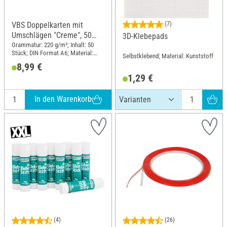
VBS Doppelkarten mit
(7)
Umschlägen "Creme", 50
3D-Klebepads
Stk.
Grammatur: 220 g/m²; Inhalt: 50
Stück; DIN Format A6; Material:
Selbstklebend; Material: Kunststoff
Papier
8,99 €
1,29 €
In den Warenkorb
(4)
(26)