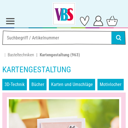
Basteltechniken
Kartengestaltung
(963)
KARTENGESTALTUNG
3D-Technik
Bücher
Karten und Umschläge
Motivlocher