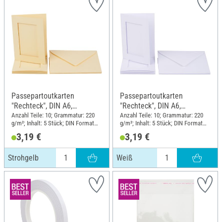
Passepartoutkarten
Passepartoutkarten
"Rechteck", DIN A6,
"Rechteck", DIN A6,
220g/m², 10-tlg., Strohgelb
220g/m², 10-tlg., Weiß
Anzahl Teile: 10; Grammatur: 220
Anzahl Teile: 10; Grammatur: 220
g/m²; Inhalt: 5 Stück; DIN Format
g/m²; Inhalt: 5 Stück; DIN Format
A6
A6
3,19 €
3,19 €
Strohgelb
Weiß