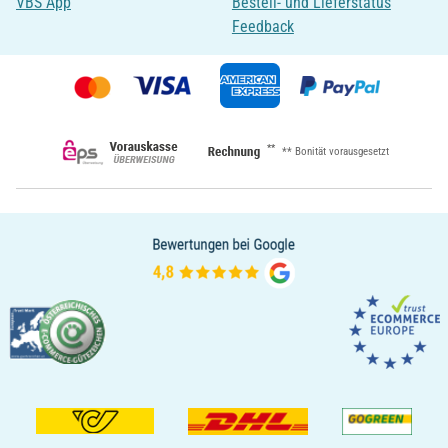
VBS App
Bestell- und Lieferstatus
Feedback
**
** Bonität vorausgesetzt