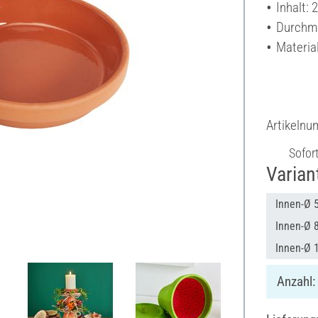
Inhalt: 
Durchme
Material
Artikeln
Sofor
Varian
Innen-Ø 5
Innen-Ø 8
Innen-Ø 1
Anzahl: