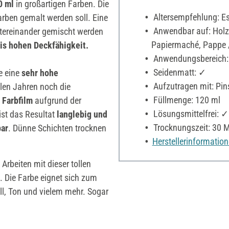
0 ml
in großartigen Farben. Die
Altersempfehlung: Es 
arben gemalt werden soll. Eine
Anwendbar auf: Holz,
tereinander gemischt werden
Papiermaché, Pappe / 
is hohen Deckfähigkeit.
Anwendungsbereich:
Seidenmatt: ✓
e eine
sehr hohe
Aufzutragen mit: Pin
len Jahren noch die
Füllmenge: 120 ml
 Farbfilm
aufgrund der
Lösungsmittelfrei: ✓
ist das Resultat
langlebig und
Trocknungszeit: 30 
ar
. Dünne Schichten trocknen
Herstellerinformatio
 Arbeiten mit dieser tollen
. Die Farbe eignet sich zum
ll, Ton und vielem mehr. Sogar