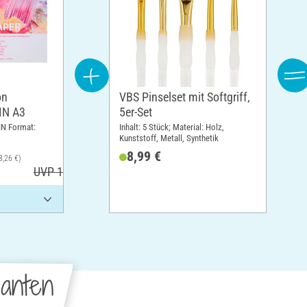
on
VBS Pinselset mit Softgriff,
DIN A3
5er-Set
IN Format:
Inhalt: 5 Stück; Material: Holz,
Kunststoff, Metall, Synthetik
8,99 €
8,26 €)
UVP 17,30 €
anten