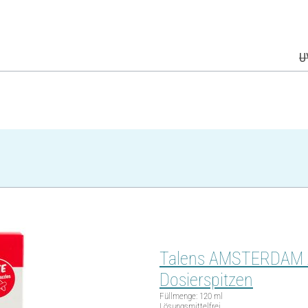
U
Talens AMSTERDAM Acr
Dosierspitzen
Füllmenge: 120 ml
Lösungsmittelfrei