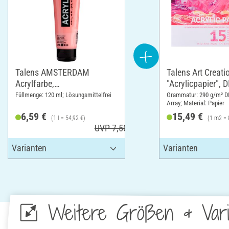
Talens AMSTERDAM
Talens Art Creati
Acrylfarbe,
"Acrylicpapier", 
Venezianischrosa
Füllmenge: 120 ml; Lösungsmittelfrei
Grammatur: 290 g/m² D
Array; Material: Papier
6,59 €
15,49 €
(1 l = 54,92 €)
(1 m2 = 
UVP 7,50 €
Weitere Größen & Vari