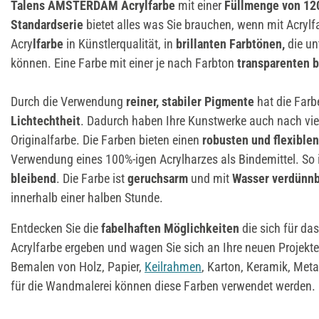
Talens AMSTERDAM Acrylfarbe
mit einer
Füllmenge von 12
Standardserie
bietet alles was Sie brauchen, wenn mit Acrylf
Acry
lfarbe
in Künstlerqualität, in
brillanten Farbtönen,
die un
können. Eine Farbe mit einer je nach Farbton
transparenten b
Durch die Verwendung
reiner, stabiler Pigmente
hat die Farb
Lichtechtheit
. Dadurch haben Ihre Kunstwerke auch nach vie
Originalfarbe. Die Farben bieten einen
robusten und flexiblen
Verwendung eines 100%-igen Acrylharzes als Bindemittel. So 
bleibend
. Die Farbe ist
geruchsarm
und mit
Wasser verdünnb
innerhalb einer halben Stunde.
Entdecken Sie die
fabelhaften Möglichkeiten
die sich für das
Acrylfarbe ergeben und wagen Sie sich an Ihre neuen Projekte
Bemalen von Holz, Papier,
Keilrahmen
, Karton, Keramik, Meta
für die Wandmalerei können diese Farben verwendet werden.