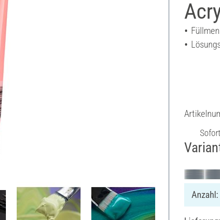
Acry
Füllmen
Lösungs
Artikeln
Sofor
Varian
Anzahl: