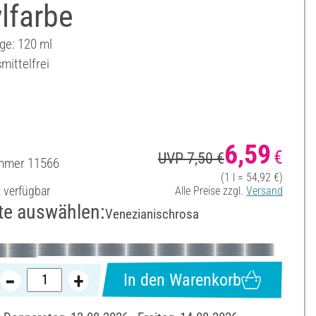
lfarbe
ge: 120 ml
mittelfrei
6,59
€
UVP 7,50 €
ummer
11566
(1 l = 54,92 €)
t verfügbar
Alle Preise zzgl.
Versand
te auswählen:
Venezianischrosa
In den Warenkorb