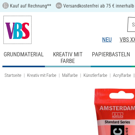
Kauf auf Rechnung**
Versandkostenfrei ab 75 € innerhalb
NEU
VBS X
GRUNDMATERIAL
KREATIV MIT
PAPIERBASTELN
FARBE
Startseite
Kreativ mit Farbe
Malfarbe
Künstlerfarbe
Acrylfarbe